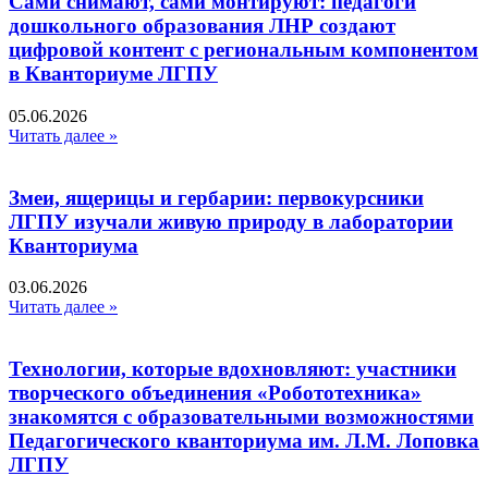
Сами снимают, сами монтируют: педагоги
дошкольного образования ЛНР создают
цифровой контент с региональным компонентом
в Кванториуме ЛГПУ​
05.06.2026
Читать далее »
Змеи, ящерицы и гербарии: первокурсники
ЛГПУ изучали живую природу в лаборатории
Кванториума
03.06.2026
Читать далее »
Технологии, которые вдохновляют: участники
творческого объединения «Робототехника»
знакомятся с образовательными возможностями
Педагогического кванториума им. Л.М. Лоповка
ЛГПУ