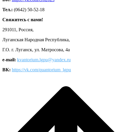
Тел.:
(0642) 50-52-18
Свяжитесь с нами!
291011, Россия,
Луганская Народная Республика,
Г.О. г. Луганск, ул. Матросова, 4а
e-mail:
kvantorium.lgpu@yandex.ru
ВК:
https://vk.com/quantorium_lgpu