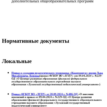
дополнительных общеобразовательных программ
Нормативные документы
Локальные
Приказ о создании педагогического технопарка «Кванториум» имени Льва
Михайловича Лоповка
(
приказ ФГБОУ ВО «ЛГПУ» от 09.04.2024 г. №229-
ОД «О Центре развития образования (филиале) федерального
государственного образовательного учреждения высшего
образования «Луганский государственный педагогический университет»
)
Приказ ФГБОУ ВО «ЛГПУ» от 20.09.2024 г. №486-ОД
«О внесении
изменений в приказ от 09.04.2024 г. №229-ОД «О Центре развития
образования (филиале) федерального государственного образовательного
учреждения высшего образования «Луганский государственный
педагогический университет»