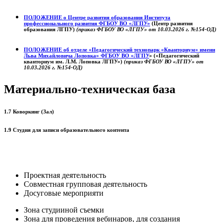
ПОЛОЖЕНИЕ о
Центре развития образования
Института
профессионального развития ФГБОУ ВО «ЛГПУ»
(Центр развития
образования ЛГПУ)
(приказ ФГБОУ ВО «ЛГПУ» от 10.03.2026 г. №154-ОД)
ПОЛОЖЕНИЕ об отделе «Педагогический технопарк «Кванториум» имени
Льва Михайловича Лоповка»
ФГБОУ ВО «ЛГПУ
» («Педагогический
кванториум им. Л.М. Лоповка ЛГПУ»)
(приказ ФГБОУ ВО «ЛГПУ» от
10.03.2026 г. №154-ОД)
Материально-техническая база
1.7 Коворкинг (Зал)
1.9 Студия для записи образовательного контента
Проектная деятельность
Совместная групповая деятельность
Досуговые мероприяти
Зона студииной съемки
Зона для проведения вебинаров, для создания