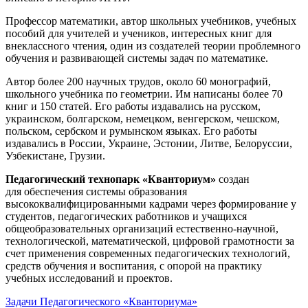
Профессор математики, автор школьных учебников, учебных
пособий для учителей и учеников, интересных книг для
внеклассного чтения, один из создателей теории проблемного
обучения и развивающей системы задач по математике.
Автор более 200 научных трудов, около 60 монографий,
школьного учебника по геометрии. Им написаны более 70
книг и 150 статей. Его работы издавались на русском,
украинском, болгарском, немецком, венгерском, чешском,
польском, сербском и румынском языках. Его работы
издавались в России, Украине, Эстонии, Литве, Белоруссии,
Узбекистане, Грузии.
Педагогический технопарк «Кванториум»
создан
для
обеспечения системы образования
высококвалифицированными кадрами через формирование у
студентов, педагогических работников и учащихся
общеобразовательных организаций естественно-научной,
технологической, математической, цифровой грамотности за
счет применения современных педагогических технологий,
средств обучения и воспитания, с опорой на практику
учебных исследований и проектов.
Задачи Педагогического «Кванториума»