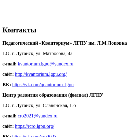
Контакты
Педагогический «Кванториум» ЛГПУ им. Л.М.Лоповка
Г.О. г. Луганск, ул. Матросова, 4а
e-mail:
kvantorium.lgpu@yandex.ru
сайт:
http://kvantorium.lgpu.org/
ВК:
https://vk.com/quantorium_lgpu
Центр развития образования (филиал) ЛГПУ
Г.О. г. Луганск, ул. Славянская, 1-б
e-mail:
cro2021@yandex.ru
сайт:
https://rcro.lgpu.org/
ВК:
https://vk.com/cro2023