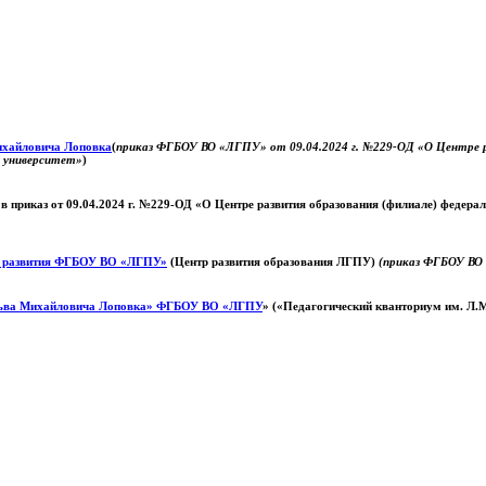
Михайловича Лоповка
(
приказ ФГБОУ ВО «ЛГПУ» от 09.04.2024 г. №229-ОД «О Центре ра
й университет»
)
 в приказ от 09.04.2024 г. №229-ОД «О Центре развития образования (филиале) федер
о развития ФГБОУ ВО «ЛГПУ»
(Центр развития образования ЛГПУ)
(приказ ФГБОУ ВО 
ьва Михайловича Лоповка»
ФГБОУ ВО «ЛГПУ
» («Педагогический кванториум им. Л