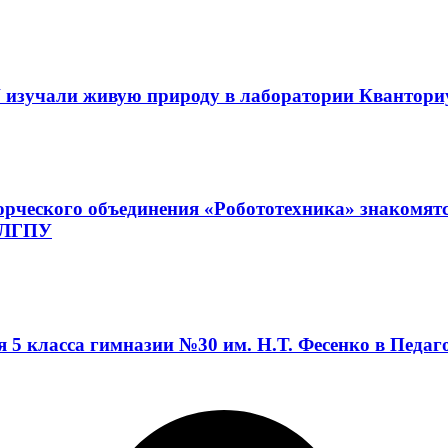
 изучали живую природу в лаборатории Квантор
орческого объединения «Робототехника» знакомят
а ЛГПУ
я 5 класса гимназии №30 им. Н.Т. Фесенко в Педа