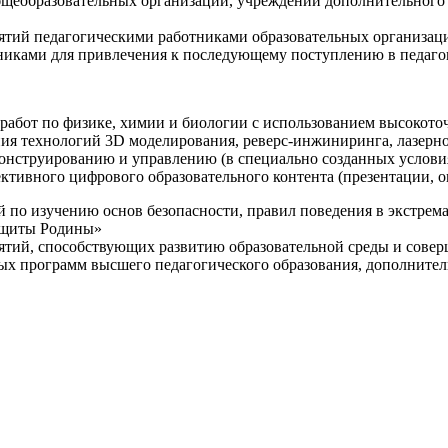
щеобразовательных организаций, учреждений дополнительного 
ятий педагогическими работниками образовательных организаци
никами для привлечения к последующему поступлению в педаго
 работ по физике, химии и биологии с использованием высокот
ния технологий 3D моделирования, реверс-инжиниринга, лазерн
конструированию и управлению (в специально созданных услов
ективного цифрового образовательного контента (презентации,
й по изучению основ безопасности, правил поведения в экстрем
защиты Родины»
иятий, способствующих развитию образовательной среды и сове
ных программ высшего педагогического образования, дополнит