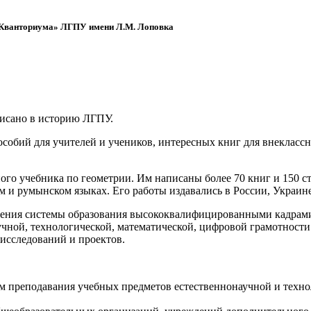
 «Кванториума» ЛГПУ имени Л.М. Лоповка
писано в историю ЛГПУ.
обий для учителей и учеников, интересных книг для внеклассно
ого учебника по геометрии. Им написаны более 70 книг и 150 ст
м и румынском языках. Его работы издавались в России, Украине
ения системы образования высококвалифицированными кадрами 
чной, технологической, математической, цифровой грамотности
х исследований и проектов.
ям преподавания учебных предметов естественнонаучной и техн