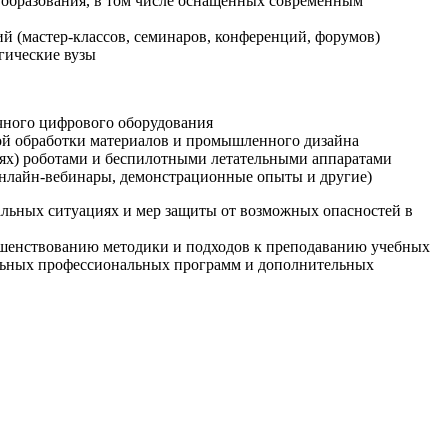
образования, в том числе оснащенных современным
й (мастер-классов, семинаров, конференций, форумов)
гические вузы
очного цифрового оборудования
ой обработки материалов и промышленного дизайна
иях) роботами и беспилотными летательными аппаратами
 онлайн-вебинары, демонстрационные опыты и другие)
альных ситуациях и мер защиты от возможных опасностей в
ршенствованию методики и подходов к преподаванию учебных
ельных профессиональных программ и дополнительных