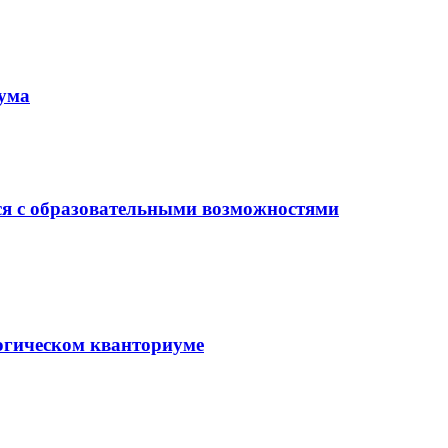
иума
ся с образовательными возможностями
гогическом кванториуме