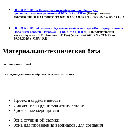
ПОЛОЖЕНИЕ о
Центре развития образования
Института
профессионального развития ФГБОУ ВО «ЛГПУ»
(Центр развития
образования ЛГПУ)
(приказ ФГБОУ ВО «ЛГПУ» от 10.03.2026 г. №154-ОД)
ПОЛОЖЕНИЕ об отделе «Педагогический технопарк «Кванториум» имени
Льва Михайловича Лоповка»
ФГБОУ ВО «ЛГПУ
» («Педагогический
кванториум им. Л.М. Лоповка ЛГПУ»)
(приказ ФГБОУ ВО «ЛГПУ» от
10.03.2026 г. №154-ОД)
Материально-техническая база
1.7 Коворкинг (Зал)
1.9 Студия для записи образовательного контента
Проектная деятельность
Совместная групповая деятельность
Досуговые мероприяти
Зона студииной съемки
Зона для проведения вебинаров, для создания