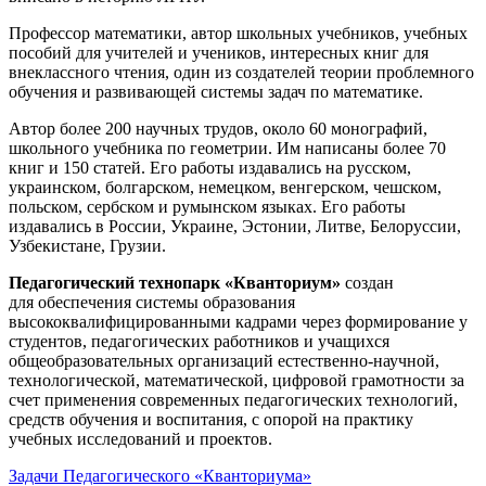
Профессор математики, автор школьных учебников, учебных
пособий для учителей и учеников, интересных книг для
внеклассного чтения, один из создателей теории проблемного
обучения и развивающей системы задач по математике.
Автор более 200 научных трудов, около 60 монографий,
школьного учебника по геометрии. Им написаны более 70
книг и 150 статей. Его работы издавались на русском,
украинском, болгарском, немецком, венгерском, чешском,
польском, сербском и румынском языках. Его работы
издавались в России, Украине, Эстонии, Литве, Белоруссии,
Узбекистане, Грузии.
Педагогический технопарк «Кванториум»
создан
для
обеспечения системы образования
высококвалифицированными кадрами через формирование у
студентов, педагогических работников и учащихся
общеобразовательных организаций естественно-научной,
технологической, математической, цифровой грамотности за
счет применения современных педагогических технологий,
средств обучения и воспитания, с опорой на практику
учебных исследований и проектов.
Задачи Педагогического «Кванториума»