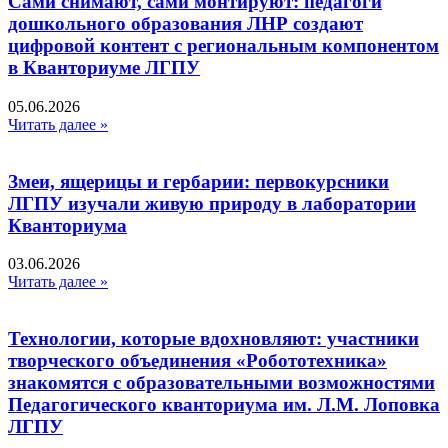
Сами снимают, сами монтируют: педагоги
дошкольного образования ЛНР создают
цифровой контент с региональным компонентом
в Кванториуме ЛГПУ​
05.06.2026
Читать далее »
Змеи, ящерицы и гербарии: первокурсники
ЛГПУ изучали живую природу в лаборатории
Кванториума
03.06.2026
Читать далее »
Технологии, которые вдохновляют: участники
творческого объединения «Робототехника»
знакомятся с образовательными возможностями
Педагогического кванториума им. Л.М. Лоповка
ЛГПУ