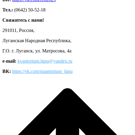
Тел.:
(0642) 50-52-18
Свяжитесь с нами!
291011, Россия,
Луганская Народная Республика,
Г.О. г. Луганск, ул. Матросова, 4а
e-mail:
kvantorium.lgpu@yandex.ru
ВК:
https://vk.com/quantorium_lgpu