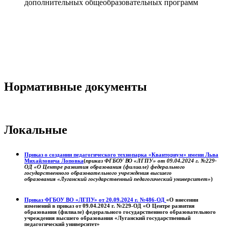
дополнительных общеобразовательных программ
Нормативные документы
Локальные
Приказ о создании педагогического технопарка «Кванториум» имени Льва
Михайловича Лоповка
(
приказ ФГБОУ ВО «ЛГПУ» от 09.04.2024 г. №229-
ОД «О Центре развития образования (филиале) федерального
государственного образовательного учреждения высшего
образования «Луганский государственный педагогический университет»
)
Приказ ФГБОУ ВО «ЛГПУ» от 20.09.2024 г. №486-ОД
«О внесении
изменений в приказ от 09.04.2024 г. №229-ОД «О Центре развития
образования (филиале) федерального государственного образовательного
учреждения высшего образования «Луганский государственный
педагогический университет»