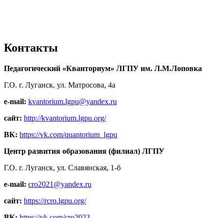
Контакты
Педагогический «Кванториум» ЛГПУ им. Л.М.Лоповка
Г.О. г. Луганск, ул. Матросова, 4а
e-mail:
kvantorium.lgpu@yandex.ru
сайт:
http://kvantorium.lgpu.org/
ВК:
https://vk.com/quantorium_lgpu
Центр развития образования (филиал) ЛГПУ
Г.О. г. Луганск, ул. Славянская, 1-б
e-mail:
cro2021@yandex.ru
сайт:
https://rcro.lgpu.org/
ВК:
https://vk.com/cro2023