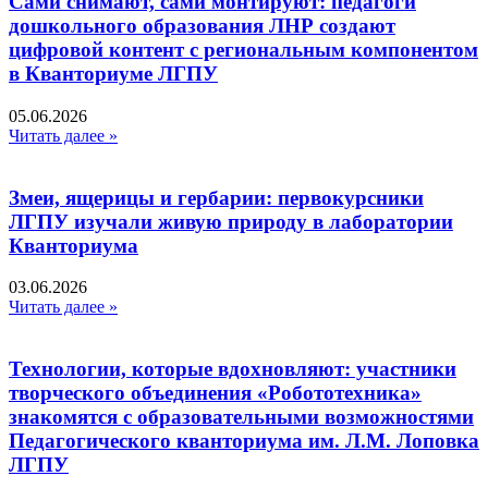
Сами снимают, сами монтируют: педагоги
дошкольного образования ЛНР создают
цифровой контент с региональным компонентом
в Кванториуме ЛГПУ​
05.06.2026
Читать далее »
Змеи, ящерицы и гербарии: первокурсники
ЛГПУ изучали живую природу в лаборатории
Кванториума
03.06.2026
Читать далее »
Технологии, которые вдохновляют: участники
творческого объединения «Робототехника»
знакомятся с образовательными возможностями
Педагогического кванториума им. Л.М. Лоповка
ЛГПУ