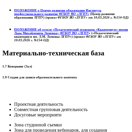
ПОЛОЖЕНИЕ о
Центре развития образования
Института
профессионального развития ФГБОУ ВО «ЛГПУ»
(Центр развития
образования ЛГПУ)
(приказ ФГБОУ ВО «ЛГПУ» от 10.03.2026 г. №154-ОД)
ПОЛОЖЕНИЕ об отделе «Педагогический технопарк «Кванториум» имени
Льва Михайловича Лоповка»
ФГБОУ ВО «ЛГПУ
» («Педагогический
кванториум им. Л.М. Лоповка ЛГПУ»)
(приказ ФГБОУ ВО «ЛГПУ» от
10.03.2026 г. №154-ОД)
Материально-техническая база
1.7 Коворкинг (Зал)
1.9 Студия для записи образовательного контента
Проектная деятельность
Совместная групповая деятельность
Досуговые мероприяти
Зона студииной съемки
Зона для проведения вебинаров, для создания