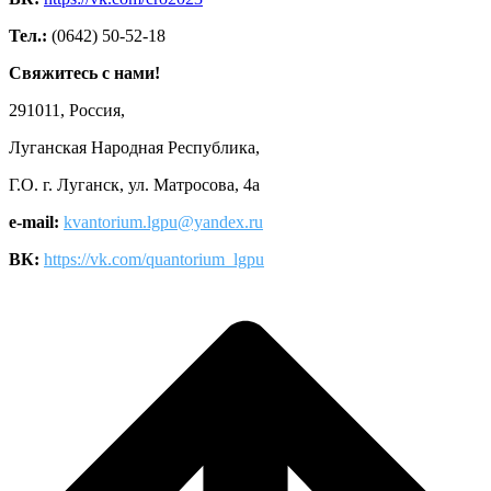
Тел.:
(0642) 50-52-18
Свяжитесь с нами!
291011, Россия,
Луганская Народная Республика,
Г.О. г. Луганск, ул. Матросова, 4а
e-mail:
kvantorium.lgpu@yandex.ru
ВК:
https://vk.com/quantorium_lgpu