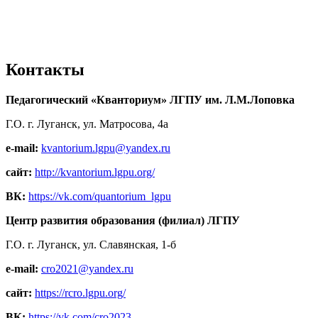
Контакты
Педагогический «Кванториум» ЛГПУ им. Л.М.Лоповка
Г.О. г. Луганск, ул. Матросова, 4а
e-mail:
kvantorium.lgpu@yandex.ru
сайт:
http://kvantorium.lgpu.org/
ВК:
https://vk.com/quantorium_lgpu
Центр развития образования (филиал) ЛГПУ
Г.О. г. Луганск, ул. Славянская, 1-б
e-mail:
cro2021@yandex.ru
сайт:
https://rcro.lgpu.org/
ВК:
https://vk.com/cro2023