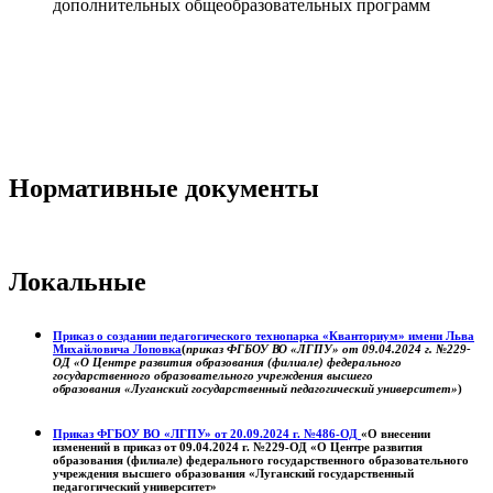
дополнительных общеобразовательных программ
Нормативные документы
Локальные
Приказ о создании педагогического технопарка «Кванториум» имени Льва
Михайловича Лоповка
(
приказ ФГБОУ ВО «ЛГПУ» от 09.04.2024 г. №229-
ОД «О Центре развития образования (филиале) федерального
государственного образовательного учреждения высшего
образования «Луганский государственный педагогический университет»
)
Приказ ФГБОУ ВО «ЛГПУ» от 20.09.2024 г. №486-ОД
«О внесении
изменений в приказ от 09.04.2024 г. №229-ОД «О Центре развития
образования (филиале) федерального государственного образовательного
учреждения высшего образования «Луганский государственный
педагогический университет»