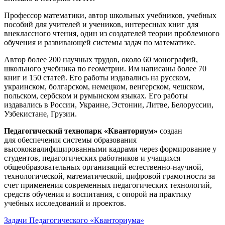
Профессор математики, автор школьных учебников, учебных
пособий для учителей и учеников, интересных книг для
внеклассного чтения, один из создателей теории проблемного
обучения и развивающей системы задач по математике.
Автор более 200 научных трудов, около 60 монографий,
школьного учебника по геометрии. Им написаны более 70
книг и 150 статей. Его работы издавались на русском,
украинском, болгарском, немецком, венгерском, чешском,
польском, сербском и румынском языках. Его работы
издавались в России, Украине, Эстонии, Литве, Белоруссии,
Узбекистане, Грузии.
Педагогический технопарк «Кванториум»
создан
для
обеспечения системы образования
высококвалифицированными кадрами через формирование у
студентов, педагогических работников и учащихся
общеобразовательных организаций естественно-научной,
технологической, математической, цифровой грамотности за
счет применения современных педагогических технологий,
средств обучения и воспитания, с опорой на практику
учебных исследований и проектов.
Задачи Педагогического «Кванториума»