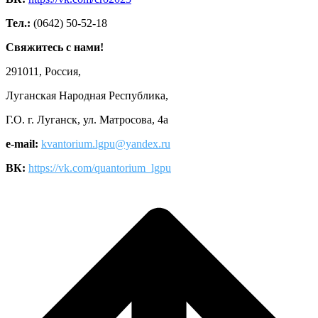
Тел.:
(0642) 50-52-18
Свяжитесь с нами!
291011, Россия,
Луганская Народная Республика,
Г.О. г. Луганск, ул. Матросова, 4а
e-mail:
kvantorium.lgpu@yandex.ru
ВК:
https://vk.com/quantorium_lgpu