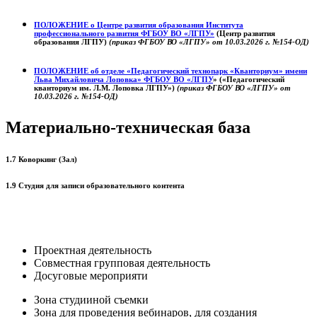
ПОЛОЖЕНИЕ о
Центре развития образования
Института
профессионального развития ФГБОУ ВО «ЛГПУ»
(Центр развития
образования ЛГПУ)
(приказ ФГБОУ ВО «ЛГПУ» от 10.03.2026 г. №154-ОД)
ПОЛОЖЕНИЕ об отделе «Педагогический технопарк «Кванториум» имени
Льва Михайловича Лоповка»
ФГБОУ ВО «ЛГПУ
» («Педагогический
кванториум им. Л.М. Лоповка ЛГПУ»)
(приказ ФГБОУ ВО «ЛГПУ» от
10.03.2026 г. №154-ОД)
Материально-техническая база
1.7 Коворкинг (Зал)
1.9 Студия для записи образовательного контента
Проектная деятельность
Совместная групповая деятельность
Досуговые мероприяти
Зона студииной съемки
Зона для проведения вебинаров, для создания