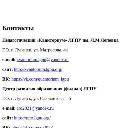
Контакты
Педагогический «Кванториум» ЛГПУ им. Л.М.Лоповка
Г.О. г. Луганск, ул. Матросова, 4а
e-mail:
kvantorium.lgpu@yandex.ru
сайт:
http://kvantorium.lgpu.org/
ВК:
https://vk.com/quantorium_lgpu
Центр развития образования (филиал) ЛГПУ
Г.О. г. Луганск, ул. Славянская, 1-б
e-mail:
cro2021@yandex.ru
сайт:
https://rcro.lgpu.org/
ВК:
https://vk.com/cro2023