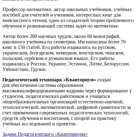
Профессор математики, автор школьных учебников, учебных
пособий для учителей и учеников, интересных книг для
внеклассного чтения, один из создателей теории проблемного
обучения и развивающей системы задач по математике.
Автор более 200 научных трудов, около 60 монографий,
школьного учебника по геометрии. Им написаны более 70
книг и 150 статей. Его работы издавались на русском,
украинском, болгарском, немецком, венгерском, чешском,
польском, сербском и румынском языках. Его работы
издавались в России, Украине, Эстонии, Литве, Белоруссии,
Узбекистане, Грузии.
Педагогический технопарк «Кванториум»
создан
для
обеспечения системы образования
высококвалифицированными кадрами через формирование у
студентов, педагогических работников и учащихся
общеобразовательных организаций естественно-научной,
технологической, математической, цифровой грамотности за
счет применения современных педагогических технологий,
средств обучения и воспитания, с опорой на практику
учебных исследований и проектов.
Задачи Педагогического «Кванториума»