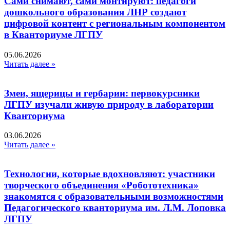
Сами снимают, сами монтируют: педагоги
дошкольного образования ЛНР создают
цифровой контент с региональным компонентом
в Кванториуме ЛГПУ​
05.06.2026
Читать далее »
Змеи, ящерицы и гербарии: первокурсники
ЛГПУ изучали живую природу в лаборатории
Кванториума
03.06.2026
Читать далее »
Технологии, которые вдохновляют: участники
творческого объединения «Робототехника»
знакомятся с образовательными возможностями
Педагогического кванториума им. Л.М. Лоповка
ЛГПУ