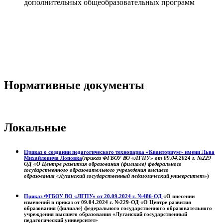
дополнительных общеобразовательных программ
Нормативные документы
Локальные
Приказ о создании педагогического технопарка «Кванториум» имени Льва
Михайловича Лоповка
(
приказ ФГБОУ ВО «ЛГПУ» от 09.04.2024 г. №229-
ОД «О Центре развития образования (филиале) федерального
государственного образовательного учреждения высшего
образования «Луганский государственный педагогический университет»
)
Приказ ФГБОУ ВО «ЛГПУ» от 20.09.2024 г. №486-ОД
«О внесении
изменений в приказ от 09.04.2024 г. №229-ОД «О Центре развития
образования (филиале) федерального государственного образовательного
учреждения высшего образования «Луганский государственный
педагогический университет»