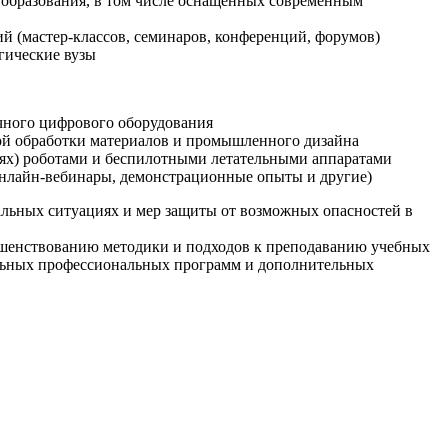
образования, в том числе оснащенных современным
й (мастер-классов, семинаров, конференций, форумов)
гические вузы
очного цифрового оборудования
ой обработки материалов и промышленного дизайна
иях) роботами и беспилотными летательными аппаратами
 онлайн-вебинары, демонстрационные опыты и другие)
альных ситуациях и мер защиты от возможных опасностей в
ршенствованию методики и подходов к преподаванию учебных
ельных профессиональных программ и дополнительных