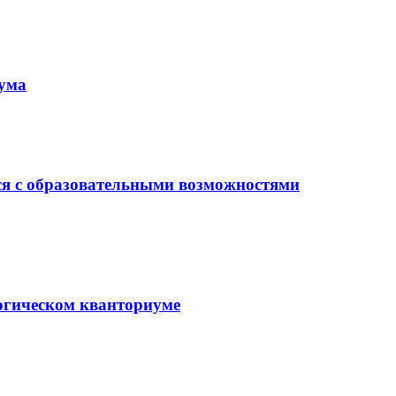
иума
ся с образовательными возможностями
гогическом кванториуме