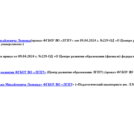
Михайловича Лоповка
(
приказ ФГБОУ ВО «ЛГПУ» от 09.04.2024 г. №229-ОД «О Центре ра
й университет»
)
 в приказ от 09.04.2024 г. №229-ОД «О Центре развития образования (филиале) федер
о развития ФГБОУ ВО «ЛГПУ»
(Центр развития образования ЛГПУ)
(приказ ФГБОУ ВО 
ьва Михайловича Лоповка»
ФГБОУ ВО «ЛГПУ
» («Педагогический кванториум им. Л