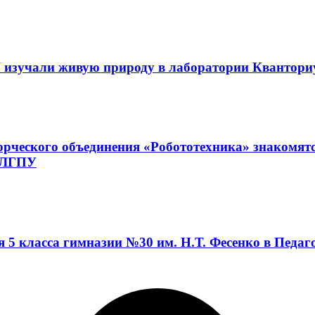
 изучали живую природу в лаборатории Квантор
орческого объединения «Робототехника» знакомят
а ЛГПУ
я 5 класса гимназии №30 им. Н.Т. Фесенко в Педа