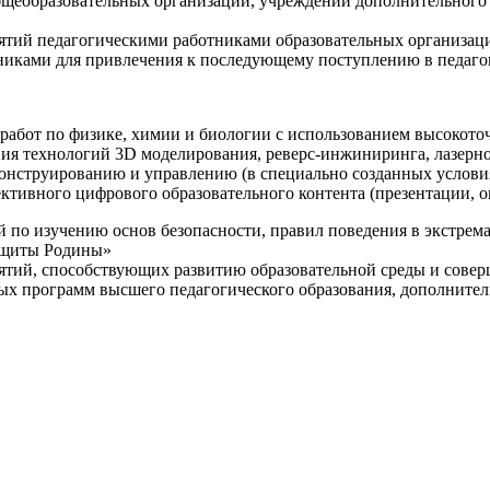
щеобразовательных организаций, учреждений дополнительного 
ятий педагогическими работниками образовательных организаци
никами для привлечения к последующему поступлению в педаго
 работ по физике, химии и биологии с использованием высокот
ния технологий 3D моделирования, реверс-инжиниринга, лазерн
конструированию и управлению (в специально созданных услов
ективного цифрового образовательного контента (презентации,
й по изучению основ безопасности, правил поведения в экстрем
защиты Родины»
иятий, способствующих развитию образовательной среды и сове
ных программ высшего педагогического образования, дополнит