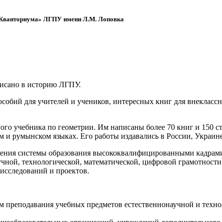
 «Кванториума» ЛГПУ имени Л.М. Лоповка
писано в историю ЛГПУ.
обий для учителей и учеников, интересных книг для внеклассно
ого учебника по геометрии. Им написаны более 70 книг и 150 ст
м и румынском языках. Его работы издавались в России, Украине
ения системы образования высококвалифицированными кадрами 
чной, технологической, математической, цифровой грамотности
х исследований и проектов.
ям преподавания учебных предметов естественнонаучной и техн