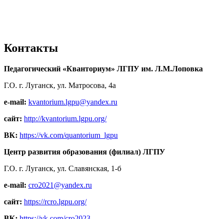
Контакты
Педагогический «Кванториум» ЛГПУ им. Л.М.Лоповка
Г.О. г. Луганск, ул. Матросова, 4а
e-mail:
kvantorium.lgpu@yandex.ru
сайт:
http://kvantorium.lgpu.org/
ВК:
https://vk.com/quantorium_lgpu
Центр развития образования (филиал) ЛГПУ
Г.О. г. Луганск, ул. Славянская, 1-б
e-mail:
cro2021@yandex.ru
сайт:
https://rcro.lgpu.org/
ВК:
https://vk.com/cro2023