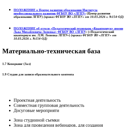
ПОЛОЖЕНИЕ о
Центре развития образования
Института
профессионального развития ФГБОУ ВО «ЛГПУ»
(Центр развития
образования ЛГПУ)
(приказ ФГБОУ ВО «ЛГПУ» от 10.03.2026 г. №154-ОД)
ПОЛОЖЕНИЕ об отделе «Педагогический технопарк «Кванториум» имени
Льва Михайловича Лоповка»
ФГБОУ ВО «ЛГПУ
» («Педагогический
кванториум им. Л.М. Лоповка ЛГПУ»)
(приказ ФГБОУ ВО «ЛГПУ» от
10.03.2026 г. №154-ОД)
Материально-техническая база
1.7 Коворкинг (Зал)
1.9 Студия для записи образовательного контента
Проектная деятельность
Совместная групповая деятельность
Досуговые мероприяти
Зона студииной съемки
Зона для проведения вебинаров, для создания