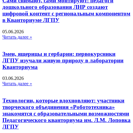
Сами снимают, сами монтируют: педагоги
дошкольного образования ЛНР создают
цифровой контент с региональным компонентом
в Кванториуме ЛГПУ​
05.06.2026
Читать далее »
Змеи, ящерицы и гербарии: первокурсники
ЛГПУ изучали живую природу в лаборатории
Кванториума
03.06.2026
Читать далее »
Технологии, которые вдохновляют: участники
творческого объединения «Робототехника»
знакомятся с образовательными возможностями
Педагогического кванториума им. Л.М. Лоповка
ЛГПУ