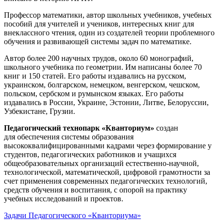
Профессор математики, автор школьных учебников, учебных
пособий для учителей и учеников, интересных книг для
внеклассного чтения, один из создателей теории проблемного
обучения и развивающей системы задач по математике.
Автор более 200 научных трудов, около 60 монографий,
школьного учебника по геометрии. Им написаны более 70
книг и 150 статей. Его работы издавались на русском,
украинском, болгарском, немецком, венгерском, чешском,
польском, сербском и румынском языках. Его работы
издавались в России, Украине, Эстонии, Литве, Белоруссии,
Узбекистане, Грузии.
Педагогический технопарк «Кванториум»
создан
для
обеспечения системы образования
высококвалифицированными кадрами через формирование у
студентов, педагогических работников и учащихся
общеобразовательных организаций естественно-научной,
технологической, математической, цифровой грамотности за
счет применения современных педагогических технологий,
средств обучения и воспитания, с опорой на практику
учебных исследований и проектов.
Задачи Педагогического «Кванториума»