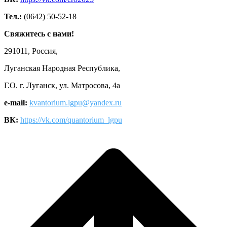
Тел.:
(0642) 50-52-18
Свяжитесь с нами!
291011, Россия,
Луганская Народная Республика,
Г.О. г. Луганск, ул. Матросова, 4а
e-mail:
kvantorium.lgpu@yandex.ru
ВК:
https://vk.com/quantorium_lgpu