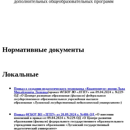
дополнительных общеобразовательных программ
Нормативные документы
Локальные
Приказ о создании педагогического технопарка «Кванториум» имени Льва
Михайловича Лоповка
(
приказ ФГБОУ ВО «ЛГПУ» от 09.04.2024 г. №229-
ОД «О Центре развития образования (филиале) федерального
государственного образовательного учреждения высшего
образования «Луганский государственный педагогический университет»
)
Приказ ФГБОУ ВО «ЛГПУ» от 20.09.2024 г. №486-ОД
«О внесении
изменений в приказ от 09.04.2024 г. №229-ОД «О Центре развития
образования (филиале) федерального государственного образовательного
учреждения высшего образования «Луганский государственный
педагогический университет»