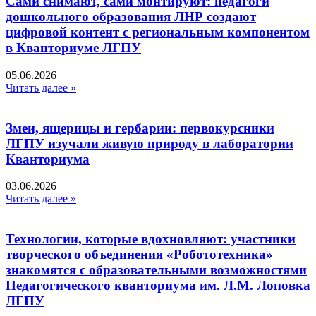
Сами снимают, сами монтируют: педагоги
дошкольного образования ЛНР создают
цифровой контент с региональным компонентом
в Кванториуме ЛГПУ​
05.06.2026
Читать далее »
Змеи, ящерицы и гербарии: первокурсники
ЛГПУ изучали живую природу в лаборатории
Кванториума
03.06.2026
Читать далее »
Технологии, которые вдохновляют: участники
творческого объединения «Робототехника»
знакомятся с образовательными возможностями
Педагогического кванториума им. Л.М. Лоповка
ЛГПУ