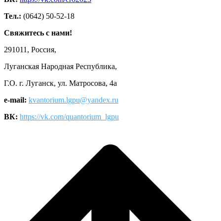
Тел.:
(0642) 50-52-18
Свяжитесь с нами!
291011, Россия,
Луганская Народная Республика,
Г.О. г. Луганск, ул. Матросова, 4а
e-mail:
kvantorium.lgpu@yandex.ru
ВК:
https://vk.com/quantorium_lgpu