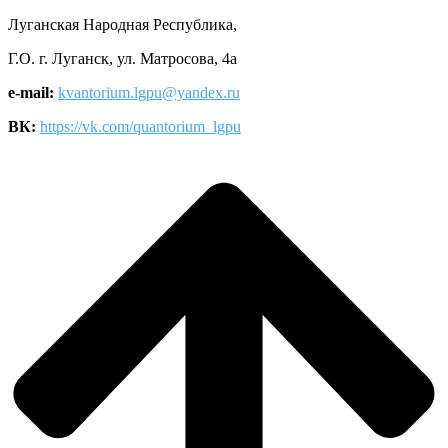
Луганская Народная Республика,
Г.О. г. Луганск, ул. Матросова, 4а
e-mail:
kvantorium.lgpu@yandex.ru
ВК:
https://vk.com/quantorium_lgpu