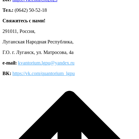
Тел.:
(0642) 50-52-18
Свяжитесь с нами!
291011, Россия,
Луганская Народная Республика,
Г.О. г. Луганск, ул. Матросова, 4а
e-mail:
kvantorium.lgpu@yandex.ru
ВК:
https://vk.com/quantorium_lgpu