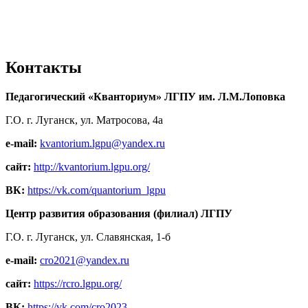
Контакты
Педагогический «Кванториум» ЛГПУ им. Л.М.Лоповка
Г.О. г. Луганск, ул. Матросова, 4а
e-mail:
kvantorium.lgpu@yandex.ru
сайт:
http://kvantorium.lgpu.org/
ВК:
https://vk.com/quantorium_lgpu
Центр развития образования (филиал) ЛГПУ
Г.О. г. Луганск, ул. Славянская, 1-б
e-mail:
cro2021@yandex.ru
сайт:
https://rcro.lgpu.org/
ВК:
https://vk.com/cro2023