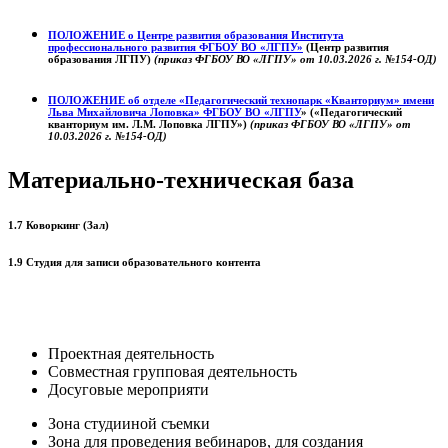
ПОЛОЖЕНИЕ о
Центре развития образования
Института
профессионального развития ФГБОУ ВО «ЛГПУ»
(Центр развития
образования ЛГПУ)
(приказ ФГБОУ ВО «ЛГПУ» от 10.03.2026 г. №154-ОД)
ПОЛОЖЕНИЕ об отделе «Педагогический технопарк «Кванториум» имени
Льва Михайловича Лоповка»
ФГБОУ ВО «ЛГПУ
» («Педагогический
кванториум им. Л.М. Лоповка ЛГПУ»)
(приказ ФГБОУ ВО «ЛГПУ» от
10.03.2026 г. №154-ОД)
Материально-техническая база
1.7 Коворкинг (Зал)
1.9 Студия для записи образовательного контента
Проектная деятельность
Совместная групповая деятельность
Досуговые мероприяти
Зона студииной съемки
Зона для проведения вебинаров, для создания