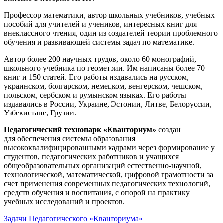
Профессор математики, автор школьных учебников, учебных
пособий для учителей и учеников, интересных книг для
внеклассного чтения, один из создателей теории проблемного
обучения и развивающей системы задач по математике.
Автор более 200 научных трудов, около 60 монографий,
школьного учебника по геометрии. Им написаны более 70
книг и 150 статей. Его работы издавались на русском,
украинском, болгарском, немецком, венгерском, чешском,
польском, сербском и румынском языках. Его работы
издавались в России, Украине, Эстонии, Литве, Белоруссии,
Узбекистане, Грузии.
Педагогический технопарк «Кванториум»
создан
для
обеспечения системы образования
высококвалифицированными кадрами через формирование у
студентов, педагогических работников и учащихся
общеобразовательных организаций естественно-научной,
технологической, математической, цифровой грамотности за
счет применения современных педагогических технологий,
средств обучения и воспитания, с опорой на практику
учебных исследований и проектов.
Задачи Педагогического «Кванториума»