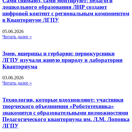
Сами снимают, сами монтируют: педагоги
дошкольного образования ЛНР создают
цифровой контент с региональным компонентом
в Кванториуме ЛГПУ​
05.06.2026
Читать далее »
Змеи, ящерицы и гербарии: первокурсники
ЛГПУ изучали живую природу в лаборатории
Кванториума
03.06.2026
Читать далее »
Технологии, которые вдохновляют: участники
творческого объединения «Робототехника»
знакомятся с образовательными возможностями
Педагогического кванториума им. Л.М. Лоповка
ЛГПУ