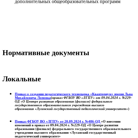
дополнительных общеобразовательных программ
Нормативные документы
Локальные
Приказ о создании педагогического технопарка «Кванториум» имени Льва
Михайловича Лоповка
(
приказ ФГБОУ ВО «ЛГПУ» от 09.04.2024 г. №229-
ОД «О Центре развития образования (филиале) федерального
государственного образовательного учреждения высшего
образования «Луганский государственный педагогический университет»
)
Приказ ФГБОУ ВО «ЛГПУ» от 20.09.2024 г. №486-ОД
«О внесении
изменений в приказ от 09.04.2024 г. №229-ОД «О Центре развития
образования (филиале) федерального государственного образовательного
учреждения высшего образования «Луганский государственный
педагогический университет»