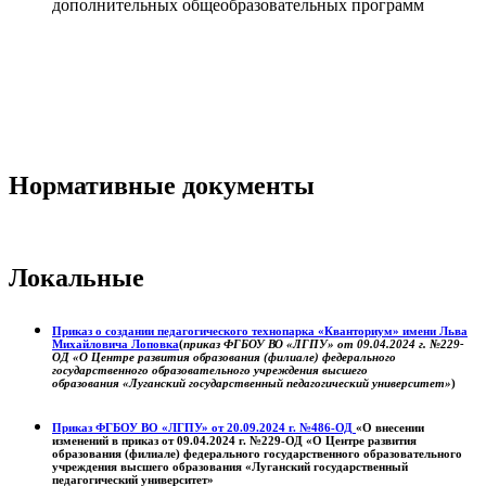
дополнительных общеобразовательных программ
Нормативные документы
Локальные
Приказ о создании педагогического технопарка «Кванториум» имени Льва
Михайловича Лоповка
(
приказ ФГБОУ ВО «ЛГПУ» от 09.04.2024 г. №229-
ОД «О Центре развития образования (филиале) федерального
государственного образовательного учреждения высшего
образования «Луганский государственный педагогический университет»
)
Приказ ФГБОУ ВО «ЛГПУ» от 20.09.2024 г. №486-ОД
«О внесении
изменений в приказ от 09.04.2024 г. №229-ОД «О Центре развития
образования (филиале) федерального государственного образовательного
учреждения высшего образования «Луганский государственный
педагогический университет»