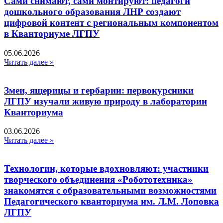
Сами снимают, сами монтируют: педагоги
дошкольного образования ЛНР создают
цифровой контент с региональным компонентом
в Кванториуме ЛГПУ​
05.06.2026
Читать далее »
Змеи, ящерицы и гербарии: первокурсники
ЛГПУ изучали живую природу в лаборатории
Кванториума
03.06.2026
Читать далее »
Технологии, которые вдохновляют: участники
творческого объединения «Робототехника»
знакомятся с образовательными возможностями
Педагогического кванториума им. Л.М. Лоповка
ЛГПУ