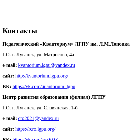
Контакты
Педагогический «Кванториум» ЛГПУ им. Л.М.Лоповка
Г.О. г. Луганск, ул. Матросова, 4а
e-mail:
kvantorium.lgpu@yandex.ru
сайт:
http://kvantorium.lgpu.org/
ВК:
https://vk.com/quantorium_lgpu
Центр развития образования (филиал) ЛГПУ
Г.О. г. Луганск, ул. Славянская, 1-б
e-mail:
cro2021@yandex.ru
сайт:
https://rcro.lgpu.org/
ВК:
https://vk.com/cro2023