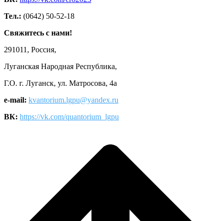
Тел.:
(0642) 50-52-18
Свяжитесь с нами!
291011, Россия,
Луганская Народная Республика,
Г.О. г. Луганск, ул. Матросова, 4а
e-mail:
kvantorium.lgpu@yandex.ru
ВК:
https://vk.com/quantorium_lgpu