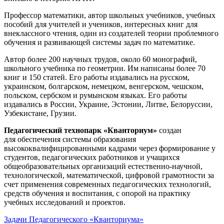
Профессор математики, автор школьных учебников, учебных
пособий для учителей и учеников, интересных книг для
внеклассного чтения, один из создателей теории проблемного
обучения и развивающей системы задач по математике.
Автор более 200 научных трудов, около 60 монографий,
школьного учебника по геометрии. Им написаны более 70
книг и 150 статей. Его работы издавались на русском,
украинском, болгарском, немецком, венгерском, чешском,
польском, сербском и румынском языках. Его работы
издавались в России, Украине, Эстонии, Литве, Белоруссии,
Узбекистане, Грузии.
Педагогический технопарк «Кванториум»
создан
для
обеспечения системы образования
высококвалифицированными кадрами через формирование у
студентов, педагогических работников и учащихся
общеобразовательных организаций естественно-научной,
технологической, математической, цифровой грамотности за
счет применения современных педагогических технологий,
средств обучения и воспитания, с опорой на практику
учебных исследований и проектов.
Задачи Педагогического «Кванториума»