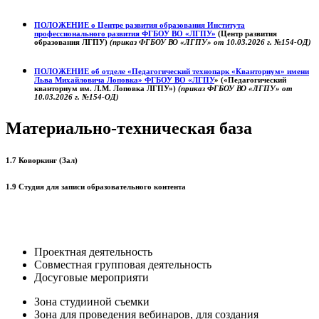
ПОЛОЖЕНИЕ о
Центре развития образования
Института
профессионального развития ФГБОУ ВО «ЛГПУ»
(Центр развития
образования ЛГПУ)
(приказ ФГБОУ ВО «ЛГПУ» от 10.03.2026 г. №154-ОД)
ПОЛОЖЕНИЕ об отделе «Педагогический технопарк «Кванториум» имени
Льва Михайловича Лоповка»
ФГБОУ ВО «ЛГПУ
» («Педагогический
кванториум им. Л.М. Лоповка ЛГПУ»)
(приказ ФГБОУ ВО «ЛГПУ» от
10.03.2026 г. №154-ОД)
Материально-техническая база
1.7 Коворкинг (Зал)
1.9 Студия для записи образовательного контента
Проектная деятельность
Совместная групповая деятельность
Досуговые мероприяти
Зона студииной съемки
Зона для проведения вебинаров, для создания