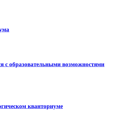
иума
ся с образовательными возможностями
гогическом кванториуме