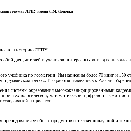
 «Кванториума» ЛГПУ имени Л.М. Лоповка
писано в историю ЛГПУ.
обий для учителей и учеников, интересных книг для внеклассно
ого учебника по геометрии. Им написаны более 70 книг и 150 ст
м и румынском языках. Его работы издавались в России, Украине
ения системы образования высококвалифицированными кадрами 
чной, технологической, математической, цифровой грамотности
х исследований и проектов.
ям преподавания учебных предметов естественнонаучной и техн