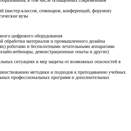
образования, в том числе оснащенных современным
й (мастер-классов, семинаров, конференций, форумов)
гические вузы
очного цифрового оборудования
ой обработки материалов и промышленного дизайна
иях) роботами и беспилотными летательными аппаратами
 онлайн-вебинары, демонстрационные опыты и другие)
альных ситуациях и мер защиты от возможных опасностей в
ршенствованию методики и подходов к преподаванию учебных
ельных профессиональных программ и дополнительных