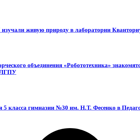
 изучали живую природу в лаборатории Квантор
орческого объединения «Робототехника» знакомят
а ЛГПУ
я 5 класса гимназии №30 им. Н.Т. Фесенко в Педа