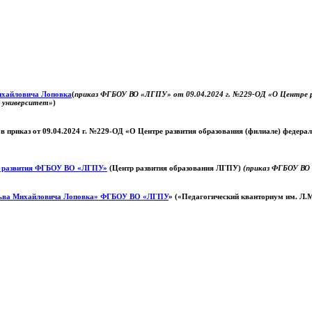
Михайловича Лоповка
(
приказ ФГБОУ ВО «ЛГПУ» от 09.04.2024 г. №229-ОД «О Центре ра
й университет»
)
 в приказ от 09.04.2024 г. №229-ОД «О Центре развития образования (филиале) федер
о развития ФГБОУ ВО «ЛГПУ»
(Центр развития образования ЛГПУ)
(приказ ФГБОУ ВО 
ьва Михайловича Лоповка»
ФГБОУ ВО «ЛГПУ
» («Педагогический кванториум им. Л