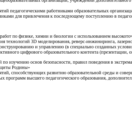
щеобразовательных организаций, учреждений дополнительного 
ятий педагогическими работниками образовательных организаци
никами для привлечения к последующему поступлению в педаго
 работ по физике, химии и биологии с использованием высокот
ния технологий 3D моделирования, реверс-инжиниринга, лазерн
конструированию и управлению (в специально созданных услов
ективного цифрового образовательного контента (презентации,
й по изучению основ безопасности, правил поведения в экстрем
защиты Родины»
иятий, способствующих развитию образовательной среды и сове
ных программ высшего педагогического образования, дополнит