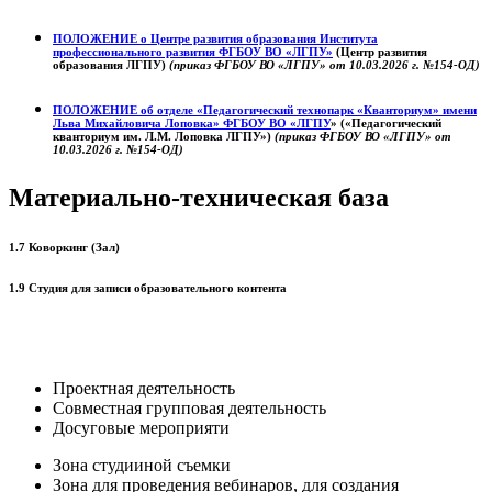
ПОЛОЖЕНИЕ о
Центре развития образования
Института
профессионального развития ФГБОУ ВО «ЛГПУ»
(Центр развития
образования ЛГПУ)
(приказ ФГБОУ ВО «ЛГПУ» от 10.03.2026 г. №154-ОД)
ПОЛОЖЕНИЕ об отделе «Педагогический технопарк «Кванториум» имени
Льва Михайловича Лоповка»
ФГБОУ ВО «ЛГПУ
» («Педагогический
кванториум им. Л.М. Лоповка ЛГПУ»)
(приказ ФГБОУ ВО «ЛГПУ» от
10.03.2026 г. №154-ОД)
Материально-техническая база
1.7 Коворкинг (Зал)
1.9 Студия для записи образовательного контента
Проектная деятельность
Совместная групповая деятельность
Досуговые мероприяти
Зона студииной съемки
Зона для проведения вебинаров, для создания