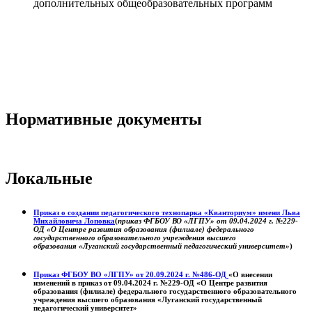
дополнительных общеобразовательных программ
Нормативные документы
Локальные
Приказ о создании педагогического технопарка «Кванториум» имени Льва
Михайловича Лоповка
(
приказ ФГБОУ ВО «ЛГПУ» от 09.04.2024 г. №229-
ОД «О Центре развития образования (филиале) федерального
государственного образовательного учреждения высшего
образования «Луганский государственный педагогический университет»
)
Приказ ФГБОУ ВО «ЛГПУ» от 20.09.2024 г. №486-ОД
«О внесении
изменений в приказ от 09.04.2024 г. №229-ОД «О Центре развития
образования (филиале) федерального государственного образовательного
учреждения высшего образования «Луганский государственный
педагогический университет»