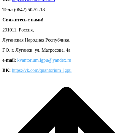
Тел.:
(0642) 50-52-18
Свяжитесь с нами!
291011, Россия,
Луганская Народная Республика,
Г.О. г. Луганск, ул. Матросова, 4а
e-mail:
kvantorium.lgpu@yandex.ru
ВК:
https://vk.com/quantorium_lgpu