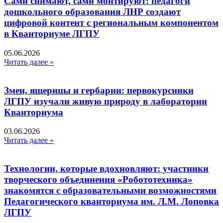
Сами снимают, сами монтируют: педагоги
дошкольного образования ЛНР создают
цифровой контент с региональным компонентом
в Кванториуме ЛГПУ​
05.06.2026
Читать далее »
Змеи, ящерицы и гербарии: первокурсники
ЛГПУ изучали живую природу в лаборатории
Кванториума
03.06.2026
Читать далее »
Технологии, которые вдохновляют: участники
творческого объединения «Робототехника»
знакомятся с образовательными возможностями
Педагогического кванториума им. Л.М. Лоповка
ЛГПУ