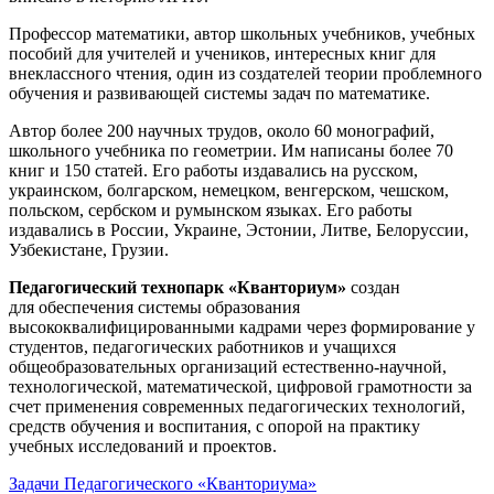
Профессор математики, автор школьных учебников, учебных
пособий для учителей и учеников, интересных книг для
внеклассного чтения, один из создателей теории проблемного
обучения и развивающей системы задач по математике.
Автор более 200 научных трудов, около 60 монографий,
школьного учебника по геометрии. Им написаны более 70
книг и 150 статей. Его работы издавались на русском,
украинском, болгарском, немецком, венгерском, чешском,
польском, сербском и румынском языках. Его работы
издавались в России, Украине, Эстонии, Литве, Белоруссии,
Узбекистане, Грузии.
Педагогический технопарк «Кванториум»
создан
для
обеспечения системы образования
высококвалифицированными кадрами через формирование у
студентов, педагогических работников и учащихся
общеобразовательных организаций естественно-научной,
технологической, математической, цифровой грамотности за
счет применения современных педагогических технологий,
средств обучения и воспитания, с опорой на практику
учебных исследований и проектов.
Задачи Педагогического «Кванториума»