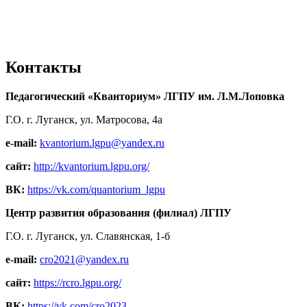
Контакты
Педагогический «Кванториум» ЛГПУ им. Л.М.Лоповка
Г.О. г. Луганск, ул. Матросова, 4а
e-mail:
kvantorium.lgpu@yandex.ru
сайт:
http://kvantorium.lgpu.org/
ВК:
https://vk.com/quantorium_lgpu
Центр развития образования (филиал) ЛГПУ
Г.О. г. Луганск, ул. Славянская, 1-б
e-mail:
cro2021@yandex.ru
сайт:
https://rcro.lgpu.org/
ВК:
https://vk.com/cro2023