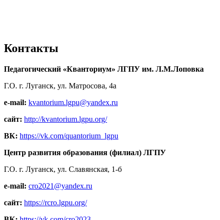
Контакты
Педагогический «Кванториум» ЛГПУ им. Л.М.Лоповка
Г.О. г. Луганск, ул. Матросова, 4а
e-mail:
kvantorium.lgpu@yandex.ru
сайт:
http://kvantorium.lgpu.org/
ВК:
https://vk.com/quantorium_lgpu
Центр развития образования (филиал) ЛГПУ
Г.О. г. Луганск, ул. Славянская, 1-б
e-mail:
cro2021@yandex.ru
сайт:
https://rcro.lgpu.org/
ВК:
https://vk.com/cro2023