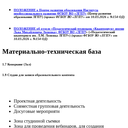
ПОЛОЖЕНИЕ о
Центре развития образования
Института
профессионального развития ФГБОУ ВО «ЛГПУ»
(Центр развития
образования ЛГПУ)
(приказ ФГБОУ ВО «ЛГПУ» от 10.03.2026 г. №154-ОД)
ПОЛОЖЕНИЕ об отделе «Педагогический технопарк «Кванториум» имени
Льва Михайловича Лоповка»
ФГБОУ ВО «ЛГПУ
» («Педагогический
кванториум им. Л.М. Лоповка ЛГПУ»)
(приказ ФГБОУ ВО «ЛГПУ» от
10.03.2026 г. №154-ОД)
Материально-техническая база
1.7 Коворкинг (Зал)
1.9 Студия для записи образовательного контента
Проектная деятельность
Совместная групповая деятельность
Досуговые мероприяти
Зона студииной съемки
Зона для проведения вебинаров, для создания