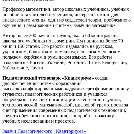
Профессор математики, автор школьных учебников, учебных
пособий для учителей и учеников, интересных книг для
внеклассного чтения, один из создателей теории проблемного
обучения и развивающей системы задач по математике.
Автор более 200 научных трудов, около 60 монографий,
школьного учебника по геометрии. Им написаны более 70
книг и 150 статей. Его работы издавались на русском,
украинском, болгарском, немецком, венгерском, чешском,
польском, сербском и румынском языках. Его работы
издавались в России, Украине, Эстонии, Литве, Белоруссии,
Узбекистане, Грузии.
Педагогический технопарк «Кванториум»
создан
для
обеспечения системы образования
высококвалифицированными кадрами через формирование у
студентов, педагогических работников и учащихся
общеобразовательных организаций естественно-научной,
технологической, математической, цифровой грамотности за
счет применения современных педагогических технологий,
средств обучения и воспитания, с опорой на практику
учебных исследований и проектов.
Задачи Педагогического «Кванториума»