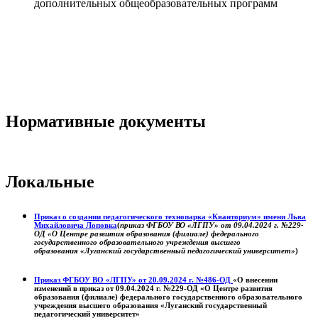
дополнительных общеобразовательных программ
Нормативные документы
Локальные
Приказ о создании педагогического технопарка «Кванториум» имени Льва
Михайловича Лоповка
(
приказ ФГБОУ ВО «ЛГПУ» от 09.04.2024 г. №229-
ОД «О Центре развития образования (филиале) федерального
государственного образовательного учреждения высшего
образования «Луганский государственный педагогический университет»
)
Приказ ФГБОУ ВО «ЛГПУ» от 20.09.2024 г. №486-ОД
«О внесении
изменений в приказ от 09.04.2024 г. №229-ОД «О Центре развития
образования (филиале) федерального государственного образовательного
учреждения высшего образования «Луганский государственный
педагогический университет»