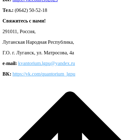
Тел.:
(0642) 50-52-18
Свяжитесь с нами!
291011, Россия,
Луганская Народная Республика,
Г.О. г. Луганск, ул. Матросова, 4а
e-mail:
kvantorium.lgpu@yandex.ru
ВК:
https://vk.com/quantorium_lgpu