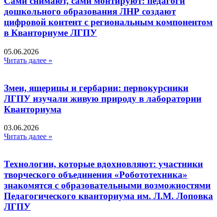
Сами снимают, сами монтируют: педагоги
дошкольного образования ЛНР создают
цифровой контент с региональным компонентом
в Кванториуме ЛГПУ​
05.06.2026
Читать далее »
Змеи, ящерицы и гербарии: первокурсники
ЛГПУ изучали живую природу в лаборатории
Кванториума
03.06.2026
Читать далее »
Технологии, которые вдохновляют: участники
творческого объединения «Робототехника»
знакомятся с образовательными возможностями
Педагогического кванториума им. Л.М. Лоповка
ЛГПУ