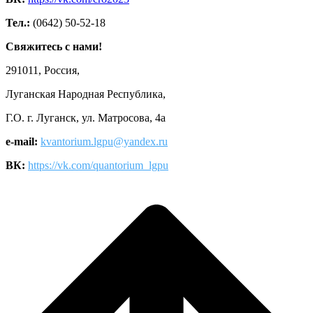
Тел.:
(0642) 50-52-18
Свяжитесь с нами!
291011, Россия,
Луганская Народная Республика,
Г.О. г. Луганск, ул. Матросова, 4а
e-mail:
kvantorium.lgpu@yandex.ru
ВК:
https://vk.com/quantorium_lgpu