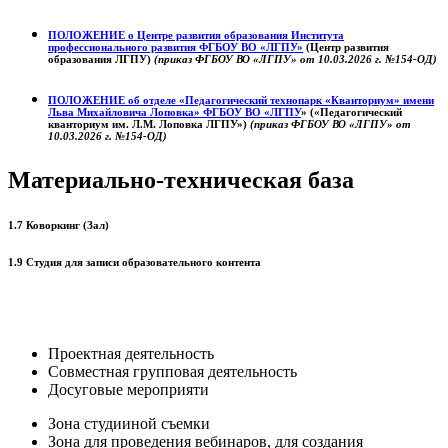
ПОЛОЖЕНИЕ о
Центре развития образования
Института
профессионального развития ФГБОУ ВО «ЛГПУ»
(Центр развития
образования ЛГПУ)
(приказ ФГБОУ ВО «ЛГПУ» от 10.03.2026 г. №154-ОД)
ПОЛОЖЕНИЕ об отделе «Педагогический технопарк «Кванториум» имени
Льва Михайловича Лоповка»
ФГБОУ ВО «ЛГПУ
» («Педагогический
кванториум им. Л.М. Лоповка ЛГПУ»)
(приказ ФГБОУ ВО «ЛГПУ» от
10.03.2026 г. №154-ОД)
Материально-техническая база
1.7 Коворкинг (Зал)
1.9 Студия для записи образовательного контента
Проектная деятельность
Совместная групповая деятельность
Досуговые мероприяти
Зона студииной съемки
Зона для проведения вебинаров, для создания