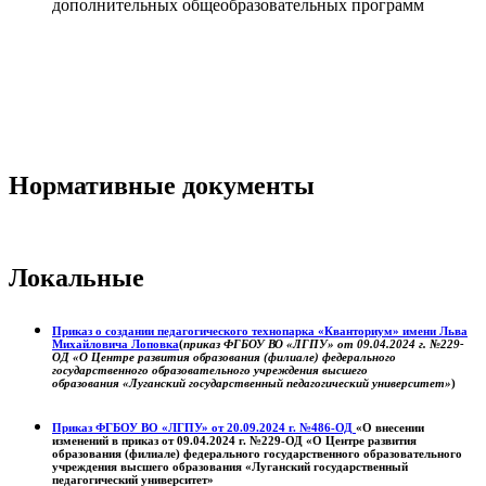
дополнительных общеобразовательных программ
Нормативные документы
Локальные
Приказ о создании педагогического технопарка «Кванториум» имени Льва
Михайловича Лоповка
(
приказ ФГБОУ ВО «ЛГПУ» от 09.04.2024 г. №229-
ОД «О Центре развития образования (филиале) федерального
государственного образовательного учреждения высшего
образования «Луганский государственный педагогический университет»
)
Приказ ФГБОУ ВО «ЛГПУ» от 20.09.2024 г. №486-ОД
«О внесении
изменений в приказ от 09.04.2024 г. №229-ОД «О Центре развития
образования (филиале) федерального государственного образовательного
учреждения высшего образования «Луганский государственный
педагогический университет»