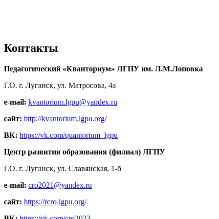
Контакты
Педагогический «Кванториум» ЛГПУ им. Л.М.Лоповка
Г.О. г. Луганск, ул. Матросова, 4а
e-mail:
kvantorium.lgpu@yandex.ru
сайт:
http://kvantorium.lgpu.org/
ВК:
https://vk.com/quantorium_lgpu
Центр развития образования (филиал) ЛГПУ
Г.О. г. Луганск, ул. Славянская, 1-б
e-mail:
cro2021@yandex.ru
сайт:
https://rcro.lgpu.org/
ВК:
https://vk.com/cro2023