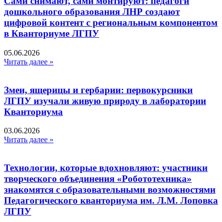
Сами снимают, сами монтируют: педагоги
дошкольного образования ЛНР создают
цифровой контент с региональным компонентом
в Кванториуме ЛГПУ​
05.06.2026
Читать далее »
Змеи, ящерицы и гербарии: первокурсники
ЛГПУ изучали живую природу в лаборатории
Кванториума
03.06.2026
Читать далее »
Технологии, которые вдохновляют: участники
творческого объединения «Робототехника»
знакомятся с образовательными возможностями
Педагогического кванториума им. Л.М. Лоповка
ЛГПУ