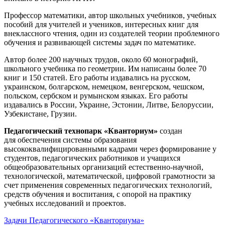
Профессор математики, автор школьных учебников, учебных
пособий для учителей и учеников, интересных книг для
внеклассного чтения, один из создателей теории проблемного
обучения и развивающей системы задач по математике.
Автор более 200 научных трудов, около 60 монографий,
школьного учебника по геометрии. Им написаны более 70
книг и 150 статей. Его работы издавались на русском,
украинском, болгарском, немецком, венгерском, чешском,
польском, сербском и румынском языках. Его работы
издавались в России, Украине, Эстонии, Литве, Белоруссии,
Узбекистане, Грузии.
Педагогический технопарк «Кванториум»
создан
для
обеспечения системы образования
высококвалифицированными кадрами через формирование у
студентов, педагогических работников и учащихся
общеобразовательных организаций естественно-научной,
технологической, математической, цифровой грамотности за
счет применения современных педагогических технологий,
средств обучения и воспитания, с опорой на практику
учебных исследований и проектов.
Задачи Педагогического «Кванториума»