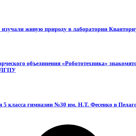
 изучали живую природу в лаборатории Квантор
орческого объединения «Робототехника» знакомят
а ЛГПУ
я 5 класса гимназии №30 им. Н.Т. Фесенко в Педа