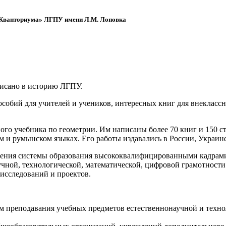
 «Кванториума» ЛГПУ имени Л.М. Лоповка
писано в историю ЛГПУ.
обий для учителей и учеников, интересных книг для внеклассно
ого учебника по геометрии. Им написаны более 70 книг и 150 ст
м и румынском языках. Его работы издавались в России, Украине
ения системы образования высококвалифицированными кадрами 
чной, технологической, математической, цифровой грамотности
х исследований и проектов.
ям преподавания учебных предметов естественнонаучной и техн