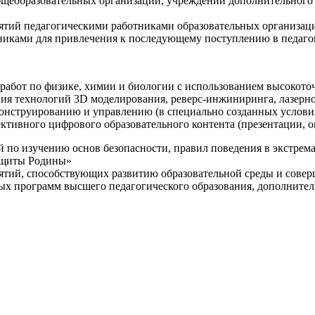
щеобразовательных организаций, учреждений дополнительного 
ятий педагогическими работниками образовательных организаци
никами для привлечения к последующему поступлению в педаго
 работ по физике, химии и биологии с использованием высокот
ния технологий 3D моделирования, реверс-инжиниринга, лазерн
конструированию и управлению (в специально созданных услов
ективного цифрового образовательного контента (презентации,
й по изучению основ безопасности, правил поведения в экстрем
защиты Родины»
иятий, способствующих развитию образовательной среды и сове
ных программ высшего педагогического образования, дополнит