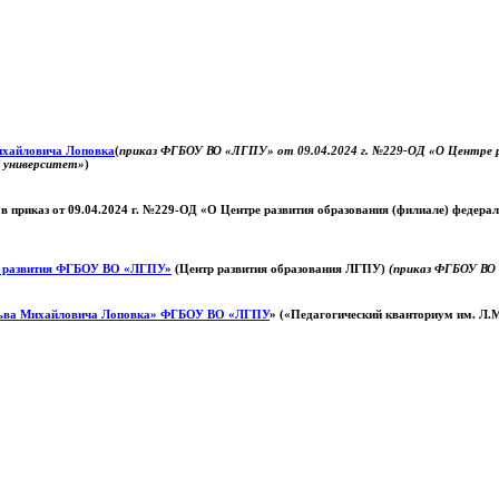
Михайловича Лоповка
(
приказ ФГБОУ ВО «ЛГПУ» от 09.04.2024 г. №229-ОД «О Центре ра
й университет»
)
 в приказ от 09.04.2024 г. №229-ОД «О Центре развития образования (филиале) федер
о развития ФГБОУ ВО «ЛГПУ»
(Центр развития образования ЛГПУ)
(приказ ФГБОУ ВО 
ьва Михайловича Лоповка»
ФГБОУ ВО «ЛГПУ
» («Педагогический кванториум им. Л