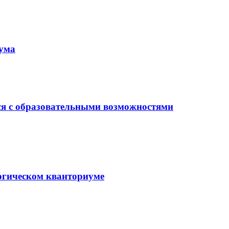
иума
ся с образовательными возможностями
гогическом кванториуме