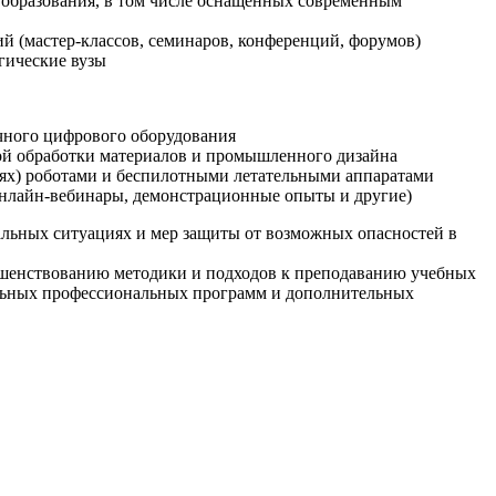
образования, в том числе оснащенных современным
й (мастер-классов, семинаров, конференций, форумов)
гические вузы
очного цифрового оборудования
ой обработки материалов и промышленного дизайна
иях) роботами и беспилотными летательными аппаратами
 онлайн-вебинары, демонстрационные опыты и другие)
альных ситуациях и мер защиты от возможных опасностей в
ршенствованию методики и подходов к преподаванию учебных
ельных профессиональных программ и дополнительных