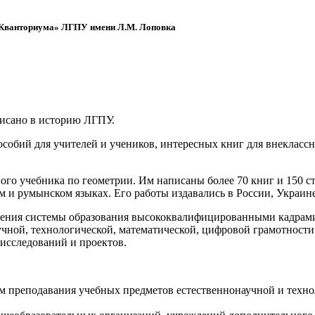
 «Кванториума» ЛГПУ имени Л.М. Лоповка
писано в историю ЛГПУ.
обий для учителей и учеников, интересных книг для внеклассно
ого учебника по геометрии. Им написаны более 70 книг и 150 ст
м и румынском языках. Его работы издавались в России, Украине
ения системы образования высококвалифицированными кадрами 
чной, технологической, математической, цифровой грамотности
х исследований и проектов.
ям преподавания учебных предметов естественнонаучной и техн