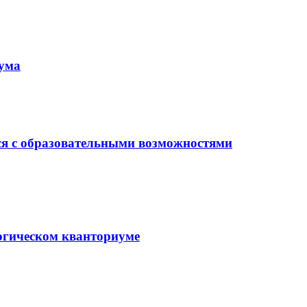
иума
ся с образовательными возможностями
гогическом кванториуме