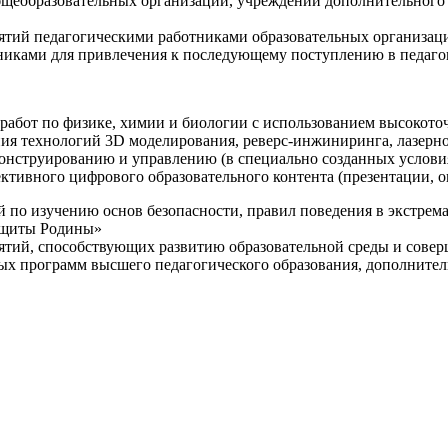
щеобразовательных организаций, учреждений дополнительного 
ятий педагогическими работниками образовательных организаци
никами для привлечения к последующему поступлению в педаго
 работ по физике, химии и биологии с использованием высокот
ния технологий 3D моделирования, реверс-инжиниринга, лазерн
конструированию и управлению (в специально созданных услов
ективного цифрового образовательного контента (презентации,
й по изучению основ безопасности, правил поведения в экстрем
защиты Родины»
иятий, способствующих развитию образовательной среды и сове
ных программ высшего педагогического образования, дополнит