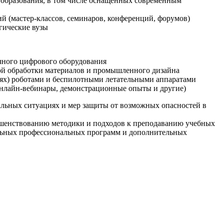
образования, в том числе оснащенных современным
й (мастер-классов, семинаров, конференций, форумов)
гические вузы
очного цифрового оборудования
ой обработки материалов и промышленного дизайна
иях) роботами и беспилотными летательными аппаратами
 онлайн-вебинары, демонстрационные опыты и другие)
альных ситуациях и мер защиты от возможных опасностей в
ршенствованию методики и подходов к преподаванию учебных
ельных профессиональных программ и дополнительных