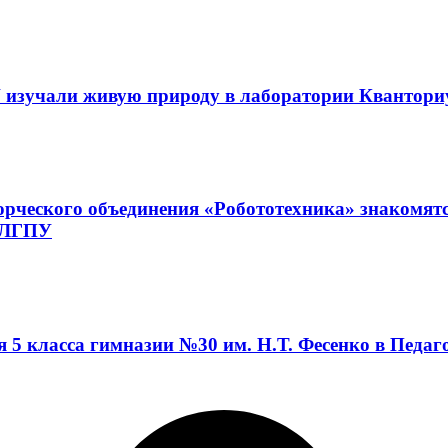
 изучали живую природу в лаборатории Квантор
орческого объединения «Робототехника» знакомят
а ЛГПУ
я 5 класса гимназии №30 им. Н.Т. Фесенко в Педа