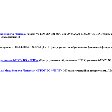
Михайловича Лоповка
(
приказ ФГБОУ ВО «ЛГПУ» от 09.04.2024 г. №229-ОД «О Центре ра
й университет»
)
 в приказ от 09.04.2024 г. №229-ОД «О Центре развития образования (филиале) федер
о развития ФГБОУ ВО «ЛГПУ»
(Центр развития образования ЛГПУ)
(приказ ФГБОУ ВО 
ьва Михайловича Лоповка»
ФГБОУ ВО «ЛГПУ
» («Педагогический кванториум им. Л