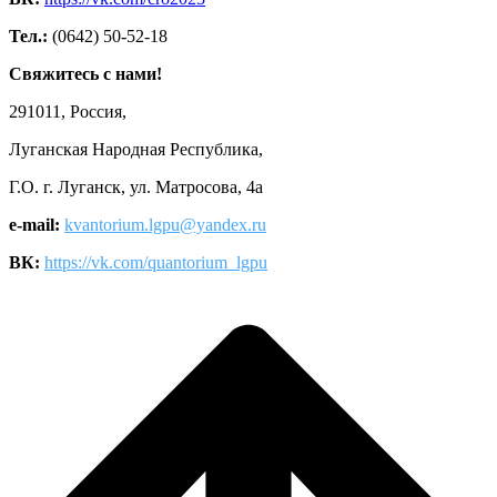
Тел.:
(0642) 50-52-18
Свяжитесь с нами!
291011, Россия,
Луганская Народная Республика,
Г.О. г. Луганск, ул. Матросова, 4а
e-mail:
kvantorium.lgpu@yandex.ru
ВК:
https://vk.com/quantorium_lgpu