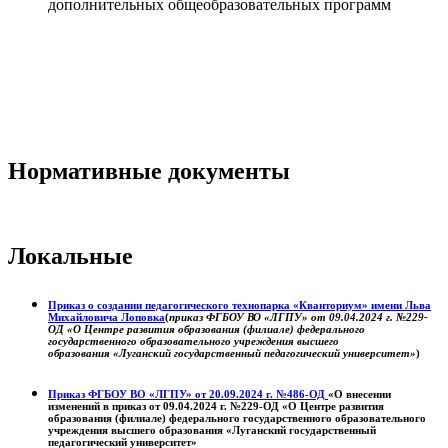
дополнительных общеобразовательных программ
Нормативные документы
Локальные
Приказ о создании педагогического технопарка «Кванториум» имени Льва
Михайловича Лоповка
(
приказ ФГБОУ ВО «ЛГПУ» от 09.04.2024 г. №229-
ОД «О Центре развития образования (филиале) федерального
государственного образовательного учреждения высшего
образования «Луганский государственный педагогический университет»
)
Приказ ФГБОУ ВО «ЛГПУ» от 20.09.2024 г. №486-ОД
«О внесении
изменений в приказ от 09.04.2024 г. №229-ОД «О Центре развития
образования (филиале) федерального государственного образовательного
учреждения высшего образования «Луганский государственный
педагогический университет»