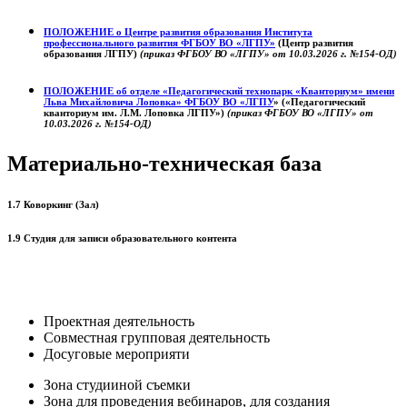
ПОЛОЖЕНИЕ о
Центре развития образования
Института
профессионального развития ФГБОУ ВО «ЛГПУ»
(Центр развития
образования ЛГПУ)
(приказ ФГБОУ ВО «ЛГПУ» от 10.03.2026 г. №154-ОД)
ПОЛОЖЕНИЕ об отделе «Педагогический технопарк «Кванториум» имени
Льва Михайловича Лоповка»
ФГБОУ ВО «ЛГПУ
» («Педагогический
кванториум им. Л.М. Лоповка ЛГПУ»)
(приказ ФГБОУ ВО «ЛГПУ» от
10.03.2026 г. №154-ОД)
Материально-техническая база
1.7 Коворкинг (Зал)
1.9 Студия для записи образовательного контента
Проектная деятельность
Совместная групповая деятельность
Досуговые мероприяти
Зона студииной съемки
Зона для проведения вебинаров, для создания