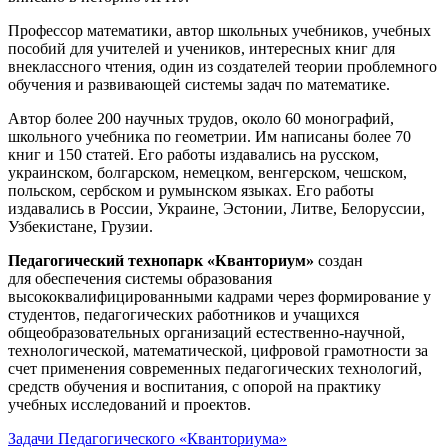
Профессор математики, автор школьных учебников, учебных
пособий для учителей и учеников, интересных книг для
внеклассного чтения, один из создателей теории проблемного
обучения и развивающей системы задач по математике.
Автор более 200 научных трудов, около 60 монографий,
школьного учебника по геометрии. Им написаны более 70
книг и 150 статей. Его работы издавались на русском,
украинском, болгарском, немецком, венгерском, чешском,
польском, сербском и румынском языках. Его работы
издавались в России, Украине, Эстонии, Литве, Белоруссии,
Узбекистане, Грузии.
Педагогический технопарк «Кванториум»
создан
для
обеспечения системы образования
высококвалифицированными кадрами через формирование у
студентов, педагогических работников и учащихся
общеобразовательных организаций естественно-научной,
технологической, математической, цифровой грамотности за
счет применения современных педагогических технологий,
средств обучения и воспитания, с опорой на практику
учебных исследований и проектов.
Задачи Педагогического «Кванториума»