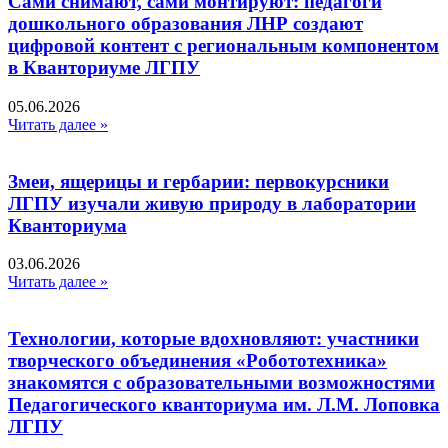
Сами снимают, сами монтируют: педагоги
дошкольного образования ЛНР создают
цифровой контент с региональным компонентом
в Кванториуме ЛГПУ​
05.06.2026
Читать далее »
Змеи, ящерицы и гербарии: первокурсники
ЛГПУ изучали живую природу в лаборатории
Кванториума
03.06.2026
Читать далее »
Технологии, которые вдохновляют: участники
творческого объединения «Робототехника»
знакомятся с образовательными возможностями
Педагогического кванториума им. Л.М. Лоповка
ЛГПУ