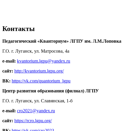
Контакты
Педагогический «Кванториум» ЛГПУ им. Л.М.Лоповка
Г.О. г. Луганск, ул. Матросова, 4а
e-mail:
kvantorium.lgpu@yandex.ru
сайт:
http://kvantorium.lgpu.org/
ВК:
https://vk.com/quantorium_lgpu
Центр развития образования (филиал) ЛГПУ
Г.О. г. Луганск, ул. Славянская, 1-б
e-mail:
cro2021@yandex.ru
сайт:
https://rcro.lgpu.org/
ВК:
https://vk.com/cro2023