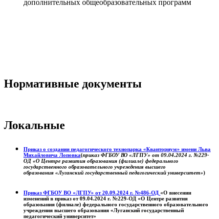
дополнительных общеобразовательных программ
Нормативные документы
Локальные
Приказ о создании педагогического технопарка «Кванториум» имени Льва
Михайловича Лоповка
(
приказ ФГБОУ ВО «ЛГПУ» от 09.04.2024 г. №229-
ОД «О Центре развития образования (филиале) федерального
государственного образовательного учреждения высшего
образования «Луганский государственный педагогический университет»
)
Приказ ФГБОУ ВО «ЛГПУ» от 20.09.2024 г. №486-ОД
«О внесении
изменений в приказ от 09.04.2024 г. №229-ОД «О Центре развития
образования (филиале) федерального государственного образовательного
учреждения высшего образования «Луганский государственный
педагогический университет»