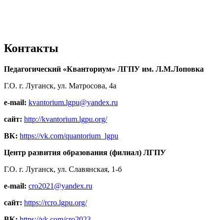
Контакты
Педагогический «Кванториум» ЛГПУ им. Л.М.Лоповка
Г.О. г. Луганск, ул. Матросова, 4а
e-mail:
kvantorium.lgpu@yandex.ru
сайт:
http://kvantorium.lgpu.org/
ВК:
https://vk.com/quantorium_lgpu
Центр развития образования (филиал) ЛГПУ
Г.О. г. Луганск, ул. Славянская, 1-б
e-mail:
cro2021@yandex.ru
сайт:
https://rcro.lgpu.org/
ВК:
https://vk.com/cro2023