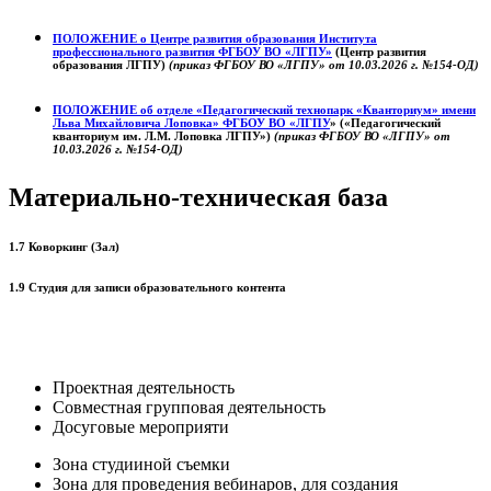
ПОЛОЖЕНИЕ о
Центре развития образования
Института
профессионального развития ФГБОУ ВО «ЛГПУ»
(Центр развития
образования ЛГПУ)
(приказ ФГБОУ ВО «ЛГПУ» от 10.03.2026 г. №154-ОД)
ПОЛОЖЕНИЕ об отделе «Педагогический технопарк «Кванториум» имени
Льва Михайловича Лоповка»
ФГБОУ ВО «ЛГПУ
» («Педагогический
кванториум им. Л.М. Лоповка ЛГПУ»)
(приказ ФГБОУ ВО «ЛГПУ» от
10.03.2026 г. №154-ОД)
Материально-техническая база
1.7 Коворкинг (Зал)
1.9 Студия для записи образовательного контента
Проектная деятельность
Совместная групповая деятельность
Досуговые мероприяти
Зона студииной съемки
Зона для проведения вебинаров, для создания