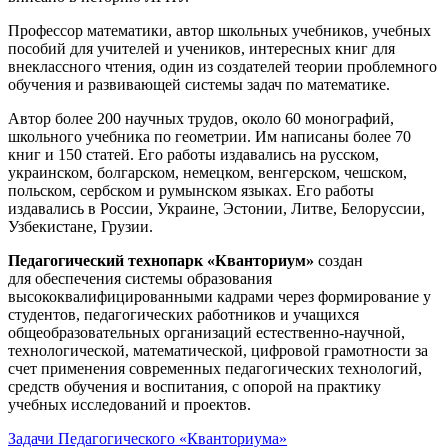
Профессор математики, автор школьных учебников, учебных
пособий для учителей и учеников, интересных книг для
внеклассного чтения, один из создателей теории проблемного
обучения и развивающей системы задач по математике.
Автор более 200 научных трудов, около 60 монографий,
школьного учебника по геометрии. Им написаны более 70
книг и 150 статей. Его работы издавались на русском,
украинском, болгарском, немецком, венгерском, чешском,
польском, сербском и румынском языках. Его работы
издавались в России, Украине, Эстонии, Литве, Белоруссии,
Узбекистане, Грузии.
Педагогический технопарк «Кванториум»
создан
для
обеспечения системы образования
высококвалифицированными кадрами через формирование у
студентов, педагогических работников и учащихся
общеобразовательных организаций естественно-научной,
технологической, математической, цифровой грамотности за
счет применения современных педагогических технологий,
средств обучения и воспитания, с опорой на практику
учебных исследований и проектов.
Задачи Педагогического «Кванториума»