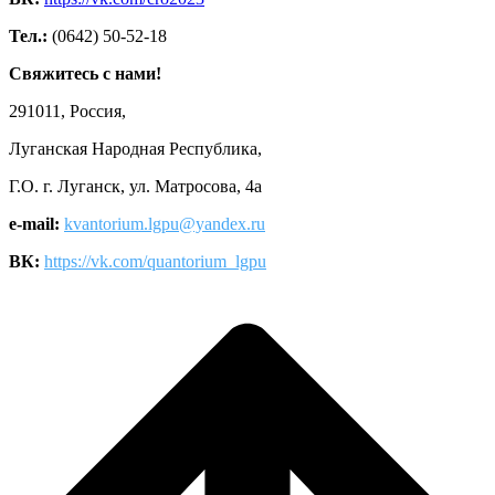
Тел.:
(0642) 50-52-18
Свяжитесь с нами!
291011, Россия,
Луганская Народная Республика,
Г.О. г. Луганск, ул. Матросова, 4а
e-mail:
kvantorium.lgpu@yandex.ru
ВК:
https://vk.com/quantorium_lgpu