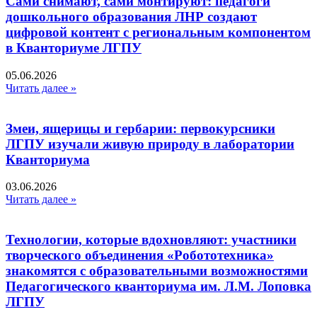
Сами снимают, сами монтируют: педагоги
дошкольного образования ЛНР создают
цифровой контент с региональным компонентом
в Кванториуме ЛГПУ​
05.06.2026
Читать далее »
Змеи, ящерицы и гербарии: первокурсники
ЛГПУ изучали живую природу в лаборатории
Кванториума
03.06.2026
Читать далее »
Технологии, которые вдохновляют: участники
творческого объединения «Робототехника»
знакомятся с образовательными возможностями
Педагогического кванториума им. Л.М. Лоповка
ЛГПУ