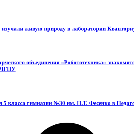
 изучали живую природу в лаборатории Квантор
орческого объединения «Робототехника» знакомят
а ЛГПУ
я 5 класса гимназии №30 им. Н.Т. Фесенко в Педа