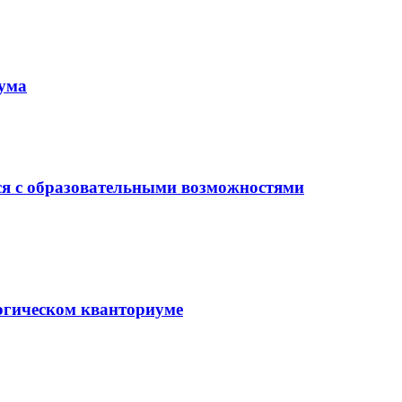
иума
ся с образовательными возможностями
гогическом кванториуме