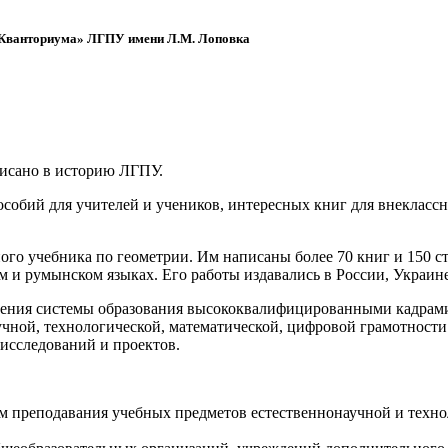
 «Кванториума» ЛГПУ имени Л.М. Лоповка
писано в историю ЛГПУ.
обий для учителей и учеников, интересных книг для внеклассно
ого учебника по геометрии. Им написаны более 70 книг и 150 ст
м и румынском языках. Его работы издавались в России, Украине
ения системы образования высококвалифицированными кадрами 
чной, технологической, математической, цифровой грамотности
х исследований и проектов.
ям преподавания учебных предметов естественнонаучной и техн