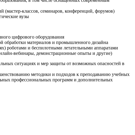
образования, в том числе оснащенных современным
й (мастер-классов, семинаров, конференций, форумов)
гические вузы
очного цифрового оборудования
ой обработки материалов и промышленного дизайна
иях) роботами и беспилотными летательными аппаратами
 онлайн-вебинары, демонстрационные опыты и другие)
альных ситуациях и мер защиты от возможных опасностей в
ршенствованию методики и подходов к преподаванию учебных
ельных профессиональных программ и дополнительных