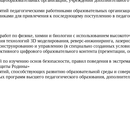
щеобразовательных организаций, учреждений дополнительного 
ятий педагогическими работниками образовательных организаци
никами для привлечения к последующему поступлению в педаго
 работ по физике, химии и биологии с использованием высокот
ния технологий 3D моделирования, реверс-инжиниринга, лазерн
конструированию и управлению (в специально созданных услов
ективного цифрового образовательного контента (презентации,
й по изучению основ безопасности, правил поведения в экстрем
защиты Родины»
иятий, способствующих развитию образовательной среды и сове
ных программ высшего педагогического образования, дополнит