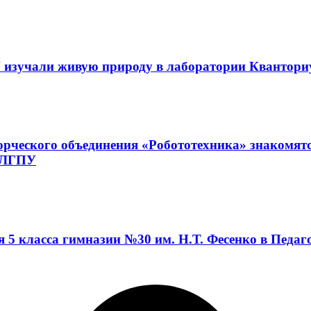
 изучали живую природу в лаборатории Квантор
орческого объединения «Робототехника» знакомят
а ЛГПУ
я 5 класса гимназии №30 им. Н.Т. Фесенко в Педа