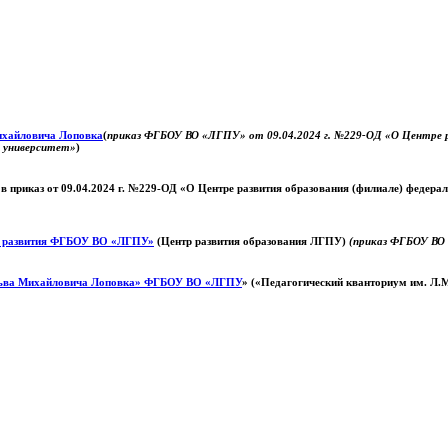
Михайловича Лоповка
(
приказ ФГБОУ ВО «ЛГПУ» от 09.04.2024 г. №229-ОД «О Центре ра
й университет»
)
 в приказ от 09.04.2024 г. №229-ОД «О Центре развития образования (филиале) федер
о развития ФГБОУ ВО «ЛГПУ»
(Центр развития образования ЛГПУ)
(приказ ФГБОУ ВО 
ьва Михайловича Лоповка»
ФГБОУ ВО «ЛГПУ
» («Педагогический кванториум им. Л