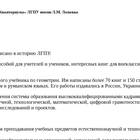
 «Кванториума» ЛГПУ имени Л.М. Лоповка
писано в историю ЛГПУ.
обий для учителей и учеников, интересных книг для внеклассно
ого учебника по геометрии. Им написаны более 70 книг и 150 ст
м и румынском языках. Его работы издавались в России, Украине
ения системы образования высококвалифицированными кадрами 
чной, технологической, математической, цифровой грамотности
х исследований и проектов.
ям преподавания учебных предметов естественнонаучной и техн