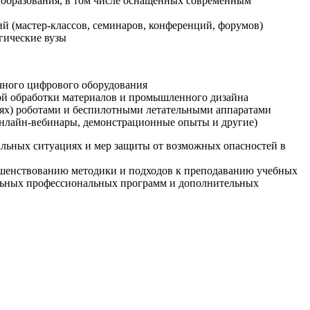
образования, в том числе оснащенных современным
й (мастер-классов, семинаров, конференций, форумов)
гические вузы
очного цифрового оборудования
ой обработки материалов и промышленного дизайна
иях) роботами и беспилотными летательными аппаратами
 онлайн-вебинары, демонстрационные опыты и другие)
альных ситуациях и мер защиты от возможных опасностей в
ршенствованию методики и подходов к преподаванию учебных
ельных профессиональных программ и дополнительных