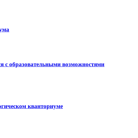
иума
ся с образовательными возможностями
гогическом кванториуме