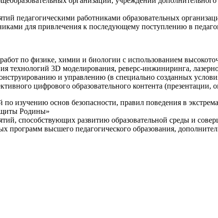
щеобразовательных организаций, учреждений дополнительного 
ятий педагогическими работниками образовательных организаци
никами для привлечения к последующему поступлению в педаго
 работ по физике, химии и биологии с использованием высокот
ния технологий 3D моделирования, реверс-инжиниринга, лазерн
конструированию и управлению (в специально созданных услов
ективного цифрового образовательного контента (презентации,
й по изучению основ безопасности, правил поведения в экстрем
защиты Родины»
иятий, способствующих развитию образовательной среды и сове
ных программ высшего педагогического образования, дополнит