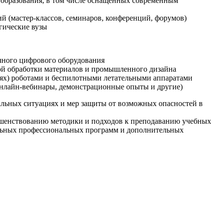
образования, в том числе оснащенных современным
й (мастер-классов, семинаров, конференций, форумов)
гические вузы
очного цифрового оборудования
ой обработки материалов и промышленного дизайна
иях) роботами и беспилотными летательными аппаратами
 онлайн-вебинары, демонстрационные опыты и другие)
альных ситуациях и мер защиты от возможных опасностей в
ршенствованию методики и подходов к преподаванию учебных
ельных профессиональных программ и дополнительных