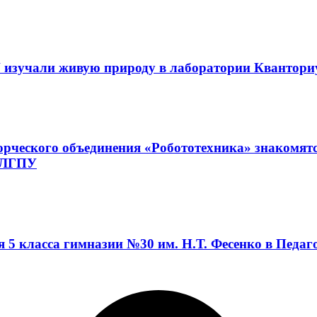
 изучали живую природу в лаборатории Квантор
орческого объединения «Робототехника» знакомят
а ЛГПУ
я 5 класса гимназии №30 им. Н.Т. Фесенко в Педа