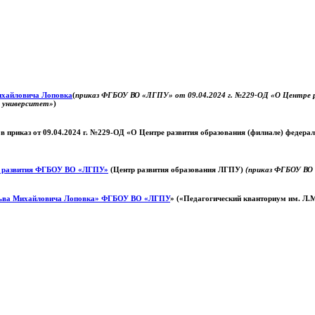
Михайловича Лоповка
(
приказ ФГБОУ ВО «ЛГПУ» от 09.04.2024 г. №229-ОД «О Центре ра
й университет»
)
 в приказ от 09.04.2024 г. №229-ОД «О Центре развития образования (филиале) федер
о развития ФГБОУ ВО «ЛГПУ»
(Центр развития образования ЛГПУ)
(приказ ФГБОУ ВО 
ьва Михайловича Лоповка»
ФГБОУ ВО «ЛГПУ
» («Педагогический кванториум им. Л