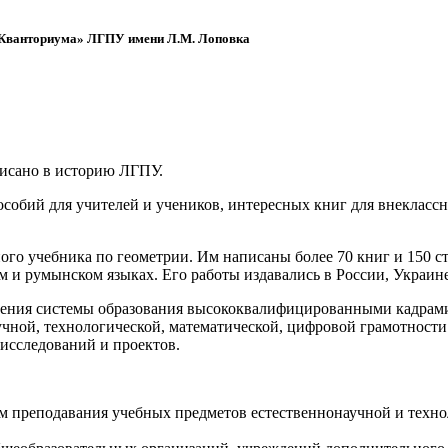
 «Кванториума» ЛГПУ имени Л.М. Лоповка
писано в историю ЛГПУ.
обий для учителей и учеников, интересных книг для внеклассно
ого учебника по геометрии. Им написаны более 70 книг и 150 ст
м и румынском языках. Его работы издавались в России, Украине
ения системы образования высококвалифицированными кадрами 
чной, технологической, математической, цифровой грамотности
х исследований и проектов.
ям преподавания учебных предметов естественнонаучной и техн