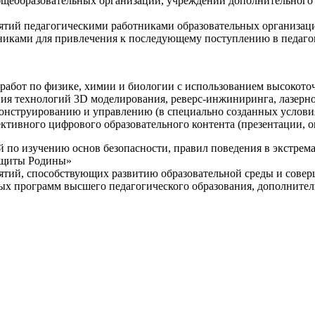
щеобразовательных организаций, учреждений дополнительного 
ятий педагогическими работниками образовательных организаци
никами для привлечения к последующему поступлению в педаго
 работ по физике, химии и биологии с использованием высокот
ния технологий 3D моделирования, реверс-инжиниринга, лазерн
конструированию и управлению (в специально созданных услов
ективного цифрового образовательного контента (презентации,
й по изучению основ безопасности, правил поведения в экстрем
защиты Родины»
иятий, способствующих развитию образовательной среды и сове
ных программ высшего педагогического образования, дополнит