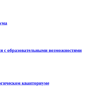
иума
ся с образовательными возможностями
гогическом кванториуме