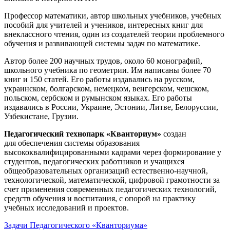
Профессор математики, автор школьных учебников, учебных
пособий для учителей и учеников, интересных книг для
внеклассного чтения, один из создателей теории проблемного
обучения и развивающей системы задач по математике.
Автор более 200 научных трудов, около 60 монографий,
школьного учебника по геометрии. Им написаны более 70
книг и 150 статей. Его работы издавались на русском,
украинском, болгарском, немецком, венгерском, чешском,
польском, сербском и румынском языках. Его работы
издавались в России, Украине, Эстонии, Литве, Белоруссии,
Узбекистане, Грузии.
Педагогический технопарк «Кванториум»
создан
для
обеспечения системы образования
высококвалифицированными кадрами через формирование у
студентов, педагогических работников и учащихся
общеобразовательных организаций естественно-научной,
технологической, математической, цифровой грамотности за
счет применения современных педагогических технологий,
средств обучения и воспитания, с опорой на практику
учебных исследований и проектов.
Задачи Педагогического «Кванториума»