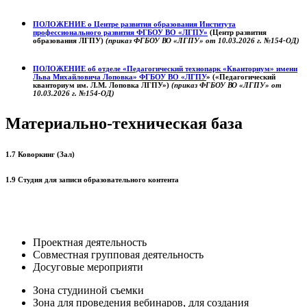
ПОЛОЖЕНИЕ о
Центре развития образования
Института
профессионального развития ФГБОУ ВО «ЛГПУ»
(Центр развития
образования ЛГПУ)
(приказ ФГБОУ ВО «ЛГПУ» от 10.03.2026 г. №154-ОД)
ПОЛОЖЕНИЕ об отделе «Педагогический технопарк «Кванториум» имени
Льва Михайловича Лоповка»
ФГБОУ ВО «ЛГПУ
» («Педагогический
кванториум им. Л.М. Лоповка ЛГПУ»)
(приказ ФГБОУ ВО «ЛГПУ» от
10.03.2026 г. №154-ОД)
Материально-техническая база
1.7 Коворкинг (Зал)
1.9 Студия для записи образовательного контента
Проектная деятельность
Совместная групповая деятельность
Досуговые мероприяти
Зона студииной съемки
Зона для проведения вебинаров, для создания