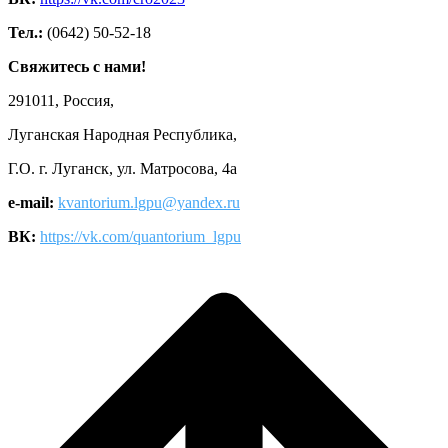
Тел.:
(0642) 50-52-18
Свяжитесь с нами!
291011, Россия,
Луганская Народная Республика,
Г.О. г. Луганск, ул. Матросова, 4а
e-mail:
kvantorium.lgpu@yandex.ru
ВК:
https://vk.com/quantorium_lgpu