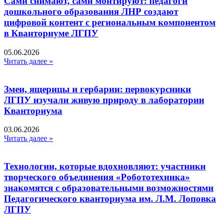
Сами снимают, сами монтируют: педагоги
дошкольного образования ЛНР создают
цифровой контент с региональным компонентом
в Кванториуме ЛГПУ​
05.06.2026
Читать далее »
Змеи, ящерицы и гербарии: первокурсники
ЛГПУ изучали живую природу в лаборатории
Кванториума
03.06.2026
Читать далее »
Технологии, которые вдохновляют: участники
творческого объединения «Робототехника»
знакомятся с образовательными возможностями
Педагогического кванториума им. Л.М. Лоповка
ЛГПУ