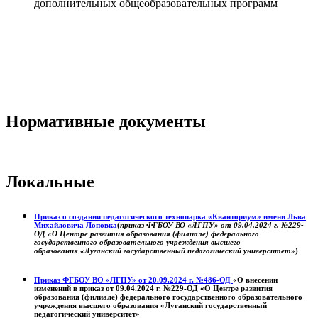
дополнительных общеобразовательных программ
Нормативные документы
Локальные
Приказ о создании педагогического технопарка «Кванториум» имени Льва
Михайловича Лоповка
(
приказ ФГБОУ ВО «ЛГПУ» от 09.04.2024 г. №229-
ОД «О Центре развития образования (филиале) федерального
государственного образовательного учреждения высшего
образования «Луганский государственный педагогический университет»
)
Приказ ФГБОУ ВО «ЛГПУ» от 20.09.2024 г. №486-ОД
«О внесении
изменений в приказ от 09.04.2024 г. №229-ОД «О Центре развития
образования (филиале) федерального государственного образовательного
учреждения высшего образования «Луганский государственный
педагогический университет»