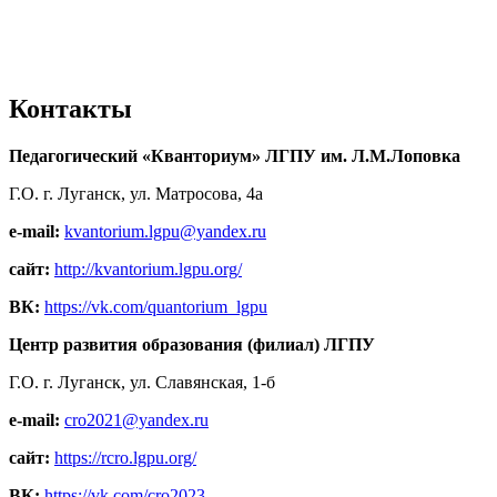
Контакты
Педагогический «Кванториум» ЛГПУ им. Л.М.Лоповка
Г.О. г. Луганск, ул. Матросова, 4а
e-mail:
kvantorium.lgpu@yandex.ru
сайт:
http://kvantorium.lgpu.org/
ВК:
https://vk.com/quantorium_lgpu
Центр развития образования (филиал) ЛГПУ
Г.О. г. Луганск, ул. Славянская, 1-б
e-mail:
cro2021@yandex.ru
сайт:
https://rcro.lgpu.org/
ВК:
https://vk.com/cro2023