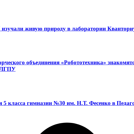
 изучали живую природу в лаборатории Квантор
орческого объединения «Робототехника» знакомят
а ЛГПУ
я 5 класса гимназии №30 им. Н.Т. Фесенко в Педа