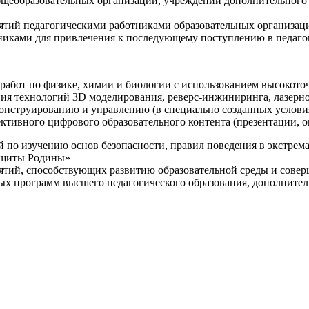
щеобразовательных организаций, учреждений дополнительного 
ятий педагогическими работниками образовательных организаци
никами для привлечения к последующему поступлению в педаго
 работ по физике, химии и биологии с использованием высокот
ния технологий 3D моделирования, реверс-инжиниринга, лазерн
конструированию и управлению (в специально созданных услов
ективного цифрового образовательного контента (презентации,
й по изучению основ безопасности, правил поведения в экстрем
защиты Родины»
иятий, способствующих развитию образовательной среды и сове
ных программ высшего педагогического образования, дополнит