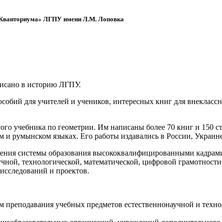
 «Кванториума» ЛГПУ имени Л.М. Лоповка
писано в историю ЛГПУ.
обий для учителей и учеников, интересных книг для внеклассно
ого учебника по геометрии. Им написаны более 70 книг и 150 ст
м и румынском языках. Его работы издавались в России, Украине
ения системы образования высококвалифицированными кадрами 
чной, технологической, математической, цифровой грамотности
х исследований и проектов.
ям преподавания учебных предметов естественнонаучной и техн