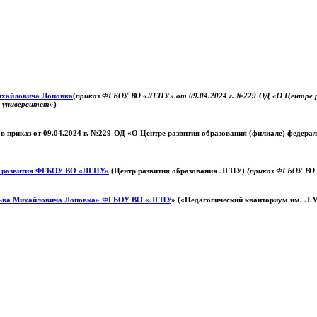
Михайловича Лоповка
(
приказ ФГБОУ ВО «ЛГПУ» от 09.04.2024 г. №229-ОД «О Центре ра
й университет»
)
 в приказ от 09.04.2024 г. №229-ОД «О Центре развития образования (филиале) федер
о развития ФГБОУ ВО «ЛГПУ»
(Центр развития образования ЛГПУ)
(приказ ФГБОУ ВО 
ьва Михайловича Лоповка»
ФГБОУ ВО «ЛГПУ
» («Педагогический кванториум им. Л