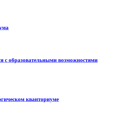
иума
ся с образовательными возможностями
гогическом кванториуме