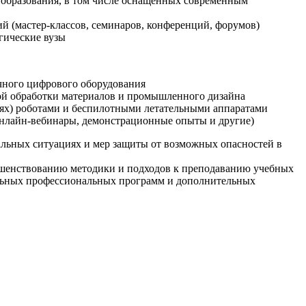
образования, в том числе оснащенных современным
й (мастер-классов, семинаров, конференций, форумов)
гические вузы
очного цифрового оборудования
ой обработки материалов и промышленного дизайна
иях) роботами и беспилотными летательными аппаратами
 онлайн-вебинары, демонстрационные опыты и другие)
альных ситуациях и мер защиты от возможных опасностей в
ршенствованию методики и подходов к преподаванию учебных
ельных профессиональных программ и дополнительных