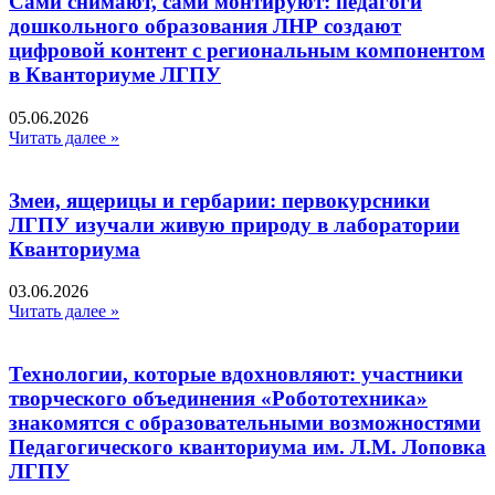
Сами снимают, сами монтируют: педагоги
дошкольного образования ЛНР создают
цифровой контент с региональным компонентом
в Кванториуме ЛГПУ​
05.06.2026
Читать далее »
Змеи, ящерицы и гербарии: первокурсники
ЛГПУ изучали живую природу в лаборатории
Кванториума
03.06.2026
Читать далее »
Технологии, которые вдохновляют: участники
творческого объединения «Робототехника»
знакомятся с образовательными возможностями
Педагогического кванториума им. Л.М. Лоповка
ЛГПУ