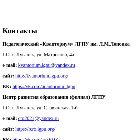
Контакты
Педагогический «Кванториум» ЛГПУ им. Л.М.Лоповка
Г.О. г. Луганск, ул. Матросова, 4а
e-mail:
kvantorium.lgpu@yandex.ru
сайт:
http://kvantorium.lgpu.org/
ВК:
https://vk.com/quantorium_lgpu
Центр развития образования (филиал) ЛГПУ
Г.О. г. Луганск, ул. Славянская, 1-б
e-mail:
cro2021@yandex.ru
сайт:
https://rcro.lgpu.org/
ВК:
https://vk.com/cro2023