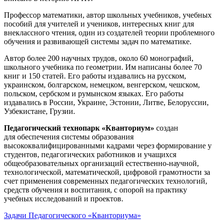
Профессор математики, автор школьных учебников, учебных
пособий для учителей и учеников, интересных книг для
внеклассного чтения, один из создателей теории проблемного
обучения и развивающей системы задач по математике.
Автор более 200 научных трудов, около 60 монографий,
школьного учебника по геометрии. Им написаны более 70
книг и 150 статей. Его работы издавались на русском,
украинском, болгарском, немецком, венгерском, чешском,
польском, сербском и румынском языках. Его работы
издавались в России, Украине, Эстонии, Литве, Белоруссии,
Узбекистане, Грузии.
Педагогический технопарк «Кванториум»
создан
для
обеспечения системы образования
высококвалифицированными кадрами через формирование у
студентов, педагогических работников и учащихся
общеобразовательных организаций естественно-научной,
технологической, математической, цифровой грамотности за
счет применения современных педагогических технологий,
средств обучения и воспитания, с опорой на практику
учебных исследований и проектов.
Задачи Педагогического «Кванториума»