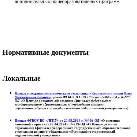
дополнительных общеобразовательных программ
Нормативные документы
Локальные
Приказ о создании педагогического технопарка «Кванториум» имени Льва
Михайловича Лоповка
(
приказ ФГБОУ ВО «ЛГПУ» от 09.04.2024 г. №229-
ОД «О Центре развития образования (филиале) федерального
государственного образовательного учреждения высшего
образования «Луганский государственный педагогический университет»
)
Приказ ФГБОУ ВО «ЛГПУ» от 20.09.2024 г. №486-ОД
«О внесении
изменений в приказ от 09.04.2024 г. №229-ОД «О Центре развития
образования (филиале) федерального государственного образовательного
учреждения высшего образования «Луганский государственный
педагогический университет»