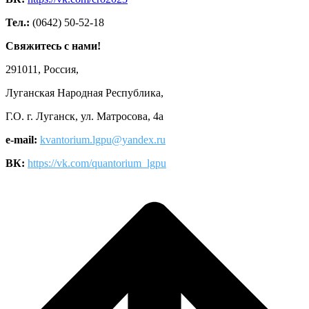
Тел.:
(0642) 50-52-18
Свяжитесь с нами!
291011, Россия,
Луганская Народная Республика,
Г.О. г. Луганск, ул. Матросова, 4а
e-mail:
kvantorium.lgpu@yandex.ru
ВК:
https://vk.com/quantorium_lgpu