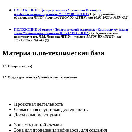
ПОЛОЖЕНИЕ о
Центре развития образования
Института
профессионального развития ФГБОУ ВО «ЛГПУ»
(Центр развития
образования ЛГПУ)
(приказ ФГБОУ ВО «ЛГПУ» от 10.03.2026 г. №154-ОД)
ПОЛОЖЕНИЕ об отделе «Педагогический технопарк «Кванториум» имени
Льва Михайловича Лоповка»
ФГБОУ ВО «ЛГПУ
» («Педагогический
кванториум им. Л.М. Лоповка ЛГПУ»)
(приказ ФГБОУ ВО «ЛГПУ» от
10.03.2026 г. №154-ОД)
Материально-техническая база
1.7 Коворкинг (Зал)
1.9 Студия для записи образовательного контента
Проектная деятельность
Совместная групповая деятельность
Досуговые мероприяти
Зона студииной съемки
Зона для проведения вебинаров, для создания