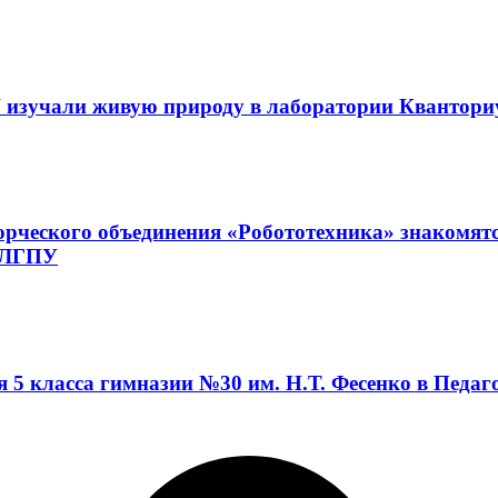
 изучали живую природу в лаборатории Квантор
орческого объединения «Робототехника» знакомят
а ЛГПУ
я 5 класса гимназии №30 им. Н.Т. Фесенко в Педа