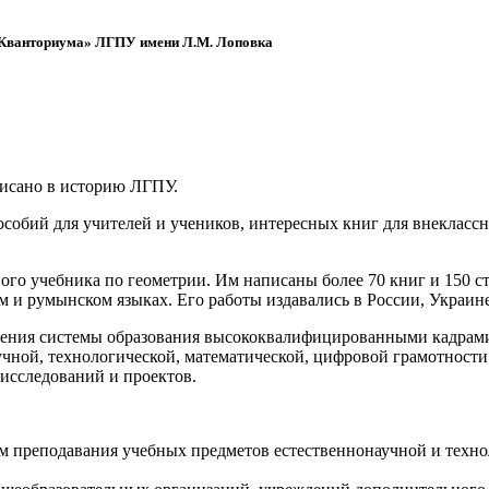
 «Кванториума» ЛГПУ имени Л.М. Лоповка
писано в историю ЛГПУ.
обий для учителей и учеников, интересных книг для внеклассно
ого учебника по геометрии. Им написаны более 70 книг и 150 ст
м и румынском языках. Его работы издавались в России, Украине
ения системы образования высококвалифицированными кадрами 
чной, технологической, математической, цифровой грамотности
х исследований и проектов.
ям преподавания учебных предметов естественнонаучной и техн