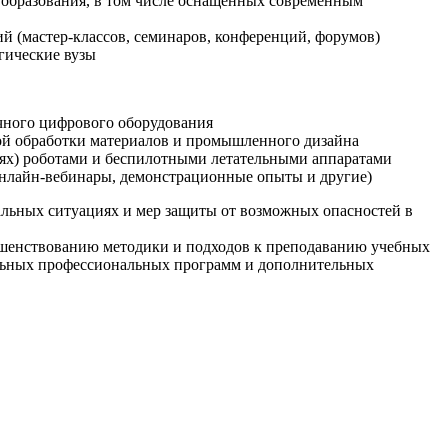
образования, в том числе оснащенных современным
й (мастер-классов, семинаров, конференций, форумов)
гические вузы
очного цифрового оборудования
ой обработки материалов и промышленного дизайна
иях) роботами и беспилотными летательными аппаратами
 онлайн-вебинары, демонстрационные опыты и другие)
альных ситуациях и мер защиты от возможных опасностей в
ршенствованию методики и подходов к преподаванию учебных
ельных профессиональных программ и дополнительных