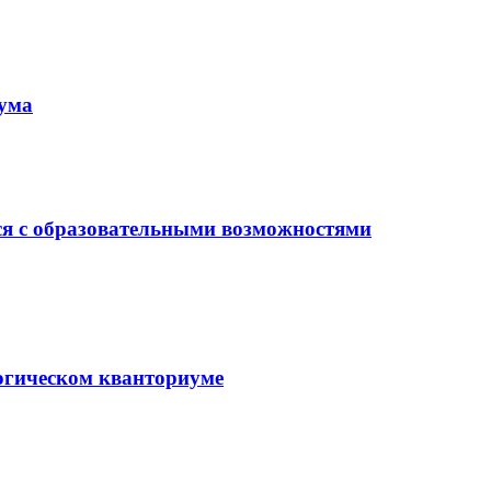
иума
ся с образовательными возможностями
гогическом кванториуме