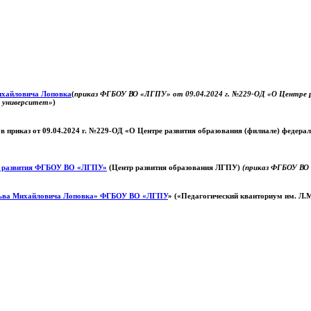
Михайловича Лоповка
(
приказ ФГБОУ ВО «ЛГПУ» от 09.04.2024 г. №229-ОД «О Центре ра
й университет»
)
 в приказ от 09.04.2024 г. №229-ОД «О Центре развития образования (филиале) федер
о развития ФГБОУ ВО «ЛГПУ»
(Центр развития образования ЛГПУ)
(приказ ФГБОУ ВО 
ьва Михайловича Лоповка»
ФГБОУ ВО «ЛГПУ
» («Педагогический кванториум им. Л