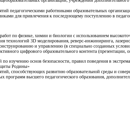
щеобразовательных организаций, учреждений дополнительного 
ятий педагогическими работниками образовательных организаци
никами для привлечения к последующему поступлению в педаго
 работ по физике, химии и биологии с использованием высокот
ния технологий 3D моделирования, реверс-инжиниринга, лазерн
конструированию и управлению (в специально созданных услов
ективного цифрового образовательного контента (презентации,
й по изучению основ безопасности, правил поведения в экстрем
защиты Родины»
иятий, способствующих развитию образовательной среды и сове
ных программ высшего педагогического образования, дополнит