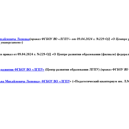
Михайловича Лоповка
(
приказ ФГБОУ ВО «ЛГПУ» от 09.04.2024 г. №229-ОД «О Центре ра
й университет»
)
 в приказ от 09.04.2024 г. №229-ОД «О Центре развития образования (филиале) федер
о развития ФГБОУ ВО «ЛГПУ»
(Центр развития образования ЛГПУ)
(приказ ФГБОУ ВО 
ьва Михайловича Лоповка»
ФГБОУ ВО «ЛГПУ
» («Педагогический кванториум им. Л