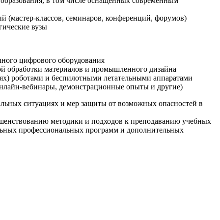
образования, в том числе оснащенных современным
й (мастер-классов, семинаров, конференций, форумов)
гические вузы
очного цифрового оборудования
ой обработки материалов и промышленного дизайна
иях) роботами и беспилотными летательными аппаратами
 онлайн-вебинары, демонстрационные опыты и другие)
альных ситуациях и мер защиты от возможных опасностей в
ршенствованию методики и подходов к преподаванию учебных
ельных профессиональных программ и дополнительных