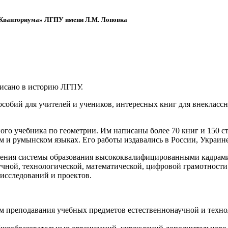
 «Кванториума» ЛГПУ имени Л.М. Лоповка
писано в историю ЛГПУ.
обий для учителей и учеников, интересных книг для внеклассно
ого учебника по геометрии. Им написаны более 70 книг и 150 ст
м и румынском языках. Его работы издавались в России, Украине
ения системы образования высококвалифицированными кадрами 
чной, технологической, математической, цифровой грамотности
х исследований и проектов.
ям преподавания учебных предметов естественнонаучной и техн