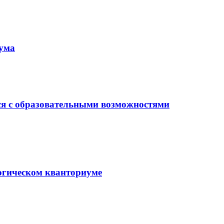
иума
ся с образовательными возможностями
гогическом кванториуме