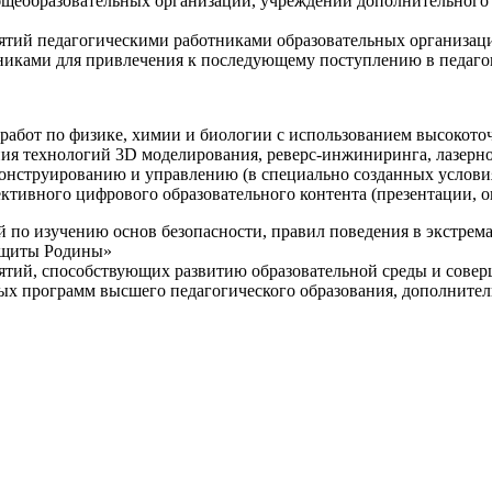
щеобразовательных организаций, учреждений дополнительного 
ятий педагогическими работниками образовательных организаци
никами для привлечения к последующему поступлению в педаго
 работ по физике, химии и биологии с использованием высокот
ния технологий 3D моделирования, реверс-инжиниринга, лазерн
конструированию и управлению (в специально созданных услов
ективного цифрового образовательного контента (презентации,
й по изучению основ безопасности, правил поведения в экстрем
защиты Родины»
иятий, способствующих развитию образовательной среды и сове
ных программ высшего педагогического образования, дополнит