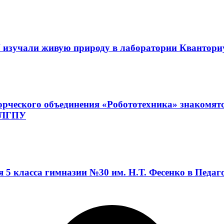
 изучали живую природу в лаборатории Квантор
орческого объединения «Робототехника» знакомят
а ЛГПУ
я 5 класса гимназии №30 им. Н.Т. Фесенко в Педа