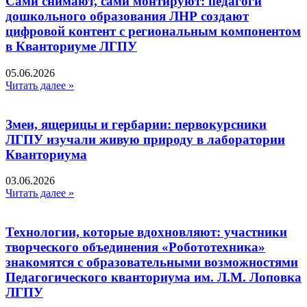
Сами снимают, сами монтируют: педагоги
дошкольного образования ЛНР создают
цифровой контент с региональным компонентом
в Кванториуме ЛГПУ​
05.06.2026
Читать далее »
Змеи, ящерицы и гербарии: первокурсники
ЛГПУ изучали живую природу в лаборатории
Кванториума
03.06.2026
Читать далее »
Технологии, которые вдохновляют: участники
творческого объединения «Робототехника»
знакомятся с образовательными возможностями
Педагогического кванториума им. Л.М. Лоповка
ЛГПУ