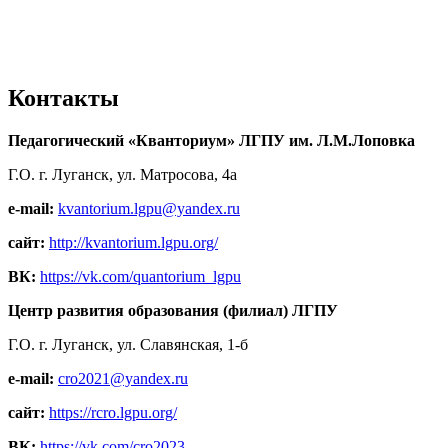
Контакты
Педагогический «Кванториум» ЛГПУ им. Л.М.Лоповка
Г.О. г. Луганск, ул. Матросова, 4а
e-mail:
kvantorium.lgpu@yandex.ru
сайт:
http://kvantorium.lgpu.org/
ВК:
https://vk.com/quantorium_lgpu
Центр развития образования (филиал) ЛГПУ
Г.О. г. Луганск, ул. Славянская, 1-б
e-mail:
cro2021@yandex.ru
сайт:
https://rcro.lgpu.org/
ВК:
https://vk.com/cro2023