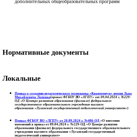
дополнительных общеобразовательных программ
Нормативные документы
Локальные
Приказ о создании педагогического технопарка «Кванториум» имени Льва
Михайловича Лоповка
(
приказ ФГБОУ ВО «ЛГПУ» от 09.04.2024 г. №229-
ОД «О Центре развития образования (филиале) федерального
государственного образовательного учреждения высшего
образования «Луганский государственный педагогический университет»
)
Приказ ФГБОУ ВО «ЛГПУ» от 20.09.2024 г. №486-ОД
«О внесении
изменений в приказ от 09.04.2024 г. №229-ОД «О Центре развития
образования (филиале) федерального государственного образовательного
учреждения высшего образования «Луганский государственный
педагогический университет»