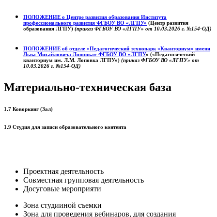
ПОЛОЖЕНИЕ о
Центре развития образования
Института
профессионального развития ФГБОУ ВО «ЛГПУ»
(Центр развития
образования ЛГПУ)
(приказ ФГБОУ ВО «ЛГПУ» от 10.03.2026 г. №154-ОД)
ПОЛОЖЕНИЕ об отделе «Педагогический технопарк «Кванториум» имени
Льва Михайловича Лоповка»
ФГБОУ ВО «ЛГПУ
» («Педагогический
кванториум им. Л.М. Лоповка ЛГПУ»)
(приказ ФГБОУ ВО «ЛГПУ» от
10.03.2026 г. №154-ОД)
Материально-техническая база
1.7 Коворкинг (Зал)
1.9 Студия для записи образовательного контента
Проектная деятельность
Совместная групповая деятельность
Досуговые мероприяти
Зона студииной съемки
Зона для проведения вебинаров, для создания