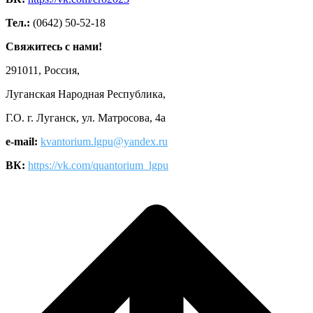
Тел.:
(0642) 50-52-18
Свяжитесь с нами!
291011, Россия,
Луганская Народная Республика,
Г.О. г. Луганск, ул. Матросова, 4а
e-mail:
kvantorium.lgpu@yandex.ru
ВК:
https://vk.com/quantorium_lgpu