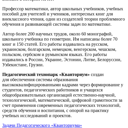
Профессор математики, автор школьных учебников, учебных
пособий для учителей и учеников, интересных книг для
внеклассного чтения, один из создателей теории проблемного
обучения и развивающей системы задач по математике.
Автор более 200 научных трудов, около 60 монографий,
школьного учебника по геометрии. Им написаны более 70
книг и 150 статей. Его работы издавались на русском,
украинском, болгарском, немецком, венгерском, чешском,
польском, сербском и румынском языках. Его работы
издавались в России, Украине, Эстонии, Литве, Белоруссии,
Узбекистане, Грузии.
Педагогический технопарк «Кванториум»
создан
для
обеспечения системы образования
высококвалифицированными кадрами через формирование у
студентов, педагогических работников и учащихся
общеобразовательных организаций естественно-научной,
технологической, математической, цифровой грамотности за
счет применения современных педагогических технологий,
средств обучения и воспитания, с опорой на практику
учебных исследований и проектов.
Задачи Педагогического «Кванториума»