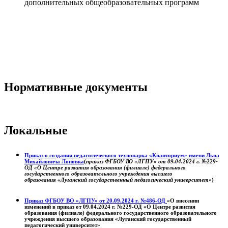
дополнительных общеобразовательных программ
Нормативные документы
Локальные
Приказ о создании педагогического технопарка «Кванториум» имени Льва
Михайловича Лоповка
(
приказ ФГБОУ ВО «ЛГПУ» от 09.04.2024 г. №229-
ОД «О Центре развития образования (филиале) федерального
государственного образовательного учреждения высшего
образования «Луганский государственный педагогический университет»
)
Приказ ФГБОУ ВО «ЛГПУ» от 20.09.2024 г. №486-ОД
«О внесении
изменений в приказ от 09.04.2024 г. №229-ОД «О Центре развития
образования (филиале) федерального государственного образовательного
учреждения высшего образования «Луганский государственный
педагогический университет»