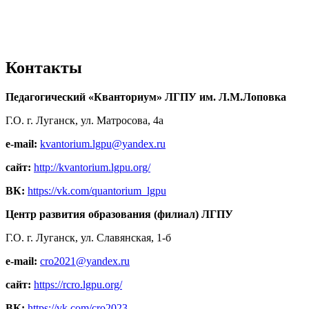
Контакты
Педагогический «Кванториум» ЛГПУ им. Л.М.Лоповка
Г.О. г. Луганск, ул. Матросова, 4а
e-mail:
kvantorium.lgpu@yandex.ru
сайт:
http://kvantorium.lgpu.org/
ВК:
https://vk.com/quantorium_lgpu
Центр развития образования (филиал) ЛГПУ
Г.О. г. Луганск, ул. Славянская, 1-б
e-mail:
cro2021@yandex.ru
сайт:
https://rcro.lgpu.org/
ВК:
https://vk.com/cro2023