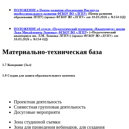
ПОЛОЖЕНИЕ о
Центре развития образования
Института
профессионального развития ФГБОУ ВО «ЛГПУ»
(Центр развития
образования ЛГПУ)
(приказ ФГБОУ ВО «ЛГПУ» от 10.03.2026 г. №154-ОД)
ПОЛОЖЕНИЕ об отделе «Педагогический технопарк «Кванториум» имени
Льва Михайловича Лоповка»
ФГБОУ ВО «ЛГПУ
» («Педагогический
кванториум им. Л.М. Лоповка ЛГПУ»)
(приказ ФГБОУ ВО «ЛГПУ» от
10.03.2026 г. №154-ОД)
Материально-техническая база
1.7 Коворкинг (Зал)
1.9 Студия для записи образовательного контента
Проектная деятельность
Совместная групповая деятельность
Досуговые мероприяти
Зона студииной съемки
Зона для проведения вебинаров, для создания