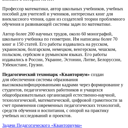
Профессор математики, автор школьных учебников, учебных
пособий для учителей и учеников, интересных книг для
внеклассного чтения, один из создателей теории проблемного
обучения и развивающей системы задач по математике.
Автор более 200 научных трудов, около 60 монографий,
школьного учебника по геометрии. Им написаны более 70
книг и 150 статей. Его работы издавались на русском,
украинском, болгарском, немецком, венгерском, чешском,
польском, сербском и румынском языках. Его работы
издавались в России, Украине, Эстонии, Литве, Белоруссии,
Узбекистане, Грузии.
Педагогический технопарк «Кванториум»
создан
для
обеспечения системы образования
высококвалифицированными кадрами через формирование у
студентов, педагогических работников и учащихся
общеобразовательных организаций естественно-научной,
технологической, математической, цифровой грамотности за
счет применения современных педагогических технологий,
средств обучения и воспитания, с опорой на практику
учебных исследований и проектов.
Задачи Педагогического «Кванториума»