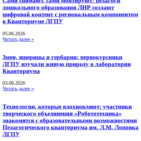
Сами снимают, сами монтируют: педагоги
дошкольного образования ЛНР создают
цифровой контент с региональным компонентом
в Кванториуме ЛГПУ​
05.06.2026
Читать далее »
Змеи, ящерицы и гербарии: первокурсники
ЛГПУ изучали живую природу в лаборатории
Кванториума
03.06.2026
Читать далее »
Технологии, которые вдохновляют: участники
творческого объединения «Робототехника»
знакомятся с образовательными возможностями
Педагогического кванториума им. Л.М. Лоповка
ЛГПУ