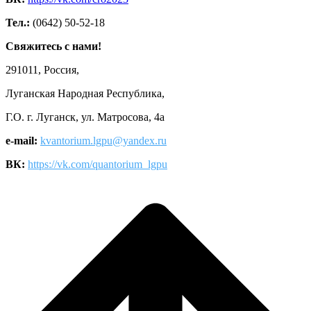
Тел.:
(0642) 50-52-18
Свяжитесь с нами!
291011, Россия,
Луганская Народная Республика,
Г.О. г. Луганск, ул. Матросова, 4а
e-mail:
kvantorium.lgpu@yandex.ru
ВК:
https://vk.com/quantorium_lgpu