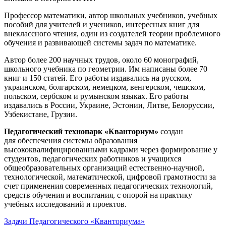
Профессор математики, автор школьных учебников, учебных
пособий для учителей и учеников, интересных книг для
внеклассного чтения, один из создателей теории проблемного
обучения и развивающей системы задач по математике.
Автор более 200 научных трудов, около 60 монографий,
школьного учебника по геометрии. Им написаны более 70
книг и 150 статей. Его работы издавались на русском,
украинском, болгарском, немецком, венгерском, чешском,
польском, сербском и румынском языках. Его работы
издавались в России, Украине, Эстонии, Литве, Белоруссии,
Узбекистане, Грузии.
Педагогический технопарк «Кванториум»
создан
для
обеспечения системы образования
высококвалифицированными кадрами через формирование у
студентов, педагогических работников и учащихся
общеобразовательных организаций естественно-научной,
технологической, математической, цифровой грамотности за
счет применения современных педагогических технологий,
средств обучения и воспитания, с опорой на практику
учебных исследований и проектов.
Задачи Педагогического «Кванториума»