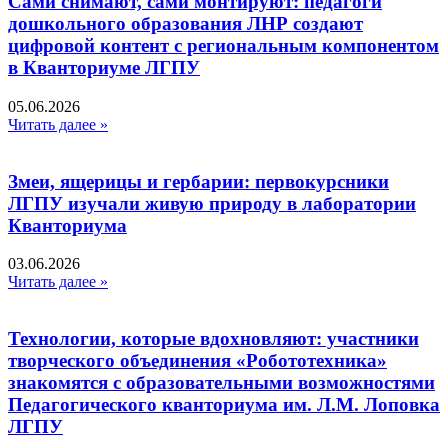
Сами снимают, сами монтируют: педагоги
дошкольного образования ЛНР создают
цифровой контент с региональным компонентом
в Кванториуме ЛГПУ​
05.06.2026
Читать далее »
Змеи, ящерицы и гербарии: первокурсники
ЛГПУ изучали живую природу в лаборатории
Кванториума
03.06.2026
Читать далее »
Технологии, которые вдохновляют: участники
творческого объединения «Робототехника»
знакомятся с образовательными возможностями
Педагогического кванториума им. Л.М. Лоповка
ЛГПУ