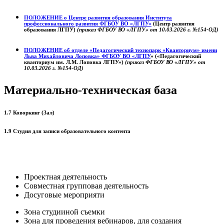
ПОЛОЖЕНИЕ о
Центре развития образования
Института
профессионального развития ФГБОУ ВО «ЛГПУ»
(Центр развития
образования ЛГПУ)
(приказ ФГБОУ ВО «ЛГПУ» от 10.03.2026 г. №154-ОД)
ПОЛОЖЕНИЕ об отделе «Педагогический технопарк «Кванториум» имени
Льва Михайловича Лоповка»
ФГБОУ ВО «ЛГПУ
» («Педагогический
кванториум им. Л.М. Лоповка ЛГПУ»)
(приказ ФГБОУ ВО «ЛГПУ» от
10.03.2026 г. №154-ОД)
Материально-техническая база
1.7 Коворкинг (Зал)
1.9 Студия для записи образовательного контента
Проектная деятельность
Совместная групповая деятельность
Досуговые мероприяти
Зона студииной съемки
Зона для проведения вебинаров, для создания