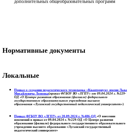
дополнительных общеобразовательных программ
Нормативные документы
Локальные
Приказ о создании педагогического технопарка «Кванториум» имени Льва
Михайловича Лоповка
(
приказ ФГБОУ ВО «ЛГПУ» от 09.04.2024 г. №229-
ОД «О Центре развития образования (филиале) федерального
государственного образовательного учреждения высшего
образования «Луганский государственный педагогический университет»
)
Приказ ФГБОУ ВО «ЛГПУ» от 20.09.2024 г. №486-ОД
«О внесении
изменений в приказ от 09.04.2024 г. №229-ОД «О Центре развития
образования (филиале) федерального государственного образовательного
учреждения высшего образования «Луганский государственный
педагогический университет»