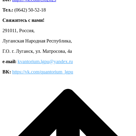
Тел.:
(0642) 50-52-18
Свяжитесь с нами!
291011, Россия,
Луганская Народная Республика,
Г.О. г. Луганск, ул. Матросова, 4а
e-mail:
kvantorium.lgpu@yandex.ru
ВК:
https://vk.com/quantorium_lgpu