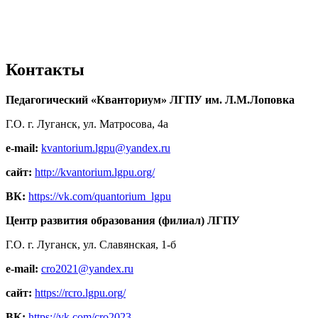
Контакты
Педагогический «Кванториум» ЛГПУ им. Л.М.Лоповка
Г.О. г. Луганск, ул. Матросова, 4а
e-mail:
kvantorium.lgpu@yandex.ru
сайт:
http://kvantorium.lgpu.org/
ВК:
https://vk.com/quantorium_lgpu
Центр развития образования (филиал) ЛГПУ
Г.О. г. Луганск, ул. Славянская, 1-б
e-mail:
cro2021@yandex.ru
сайт:
https://rcro.lgpu.org/
ВК:
https://vk.com/cro2023