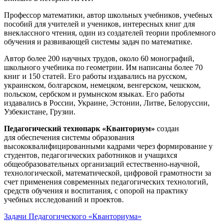
Профессор математики, автор школьных учебников, учебных
пособий для учителей и учеников, интересных книг для
внеклассного чтения, один из создателей теории проблемного
обучения и развивающей системы задач по математике.
Автор более 200 научных трудов, около 60 монографий,
школьного учебника по геометрии. Им написаны более 70
книг и 150 статей. Его работы издавались на русском,
украинском, болгарском, немецком, венгерском, чешском,
польском, сербском и румынском языках. Его работы
издавались в России, Украине, Эстонии, Литве, Белоруссии,
Узбекистане, Грузии.
Педагогический технопарк «Кванториум»
создан
для
обеспечения системы образования
высококвалифицированными кадрами через формирование у
студентов, педагогических работников и учащихся
общеобразовательных организаций естественно-научной,
технологической, математической, цифровой грамотности за
счет применения современных педагогических технологий,
средств обучения и воспитания, с опорой на практику
учебных исследований и проектов.
Задачи Педагогического «Кванториума»