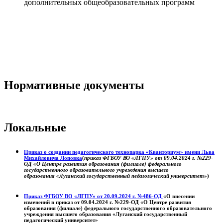
дополнительных общеобразовательных программ
Нормативные документы
Локальные
Приказ о создании педагогического технопарка «Кванториум» имени Льва
Михайловича Лоповка
(
приказ ФГБОУ ВО «ЛГПУ» от 09.04.2024 г. №229-
ОД «О Центре развития образования (филиале) федерального
государственного образовательного учреждения высшего
образования «Луганский государственный педагогический университет»
)
Приказ ФГБОУ ВО «ЛГПУ» от 20.09.2024 г. №486-ОД
«О внесении
изменений в приказ от 09.04.2024 г. №229-ОД «О Центре развития
образования (филиале) федерального государственного образовательного
учреждения высшего образования «Луганский государственный
педагогический университет»