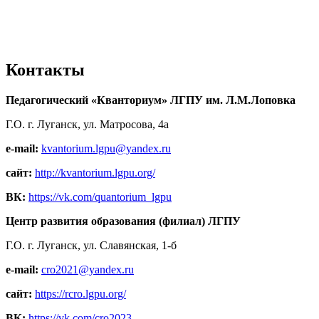
Контакты
Педагогический «Кванториум» ЛГПУ им. Л.М.Лоповка
Г.О. г. Луганск, ул. Матросова, 4а
e-mail:
kvantorium.lgpu@yandex.ru
сайт:
http://kvantorium.lgpu.org/
ВК:
https://vk.com/quantorium_lgpu
Центр развития образования (филиал) ЛГПУ
Г.О. г. Луганск, ул. Славянская, 1-б
e-mail:
cro2021@yandex.ru
сайт:
https://rcro.lgpu.org/
ВК:
https://vk.com/cro2023