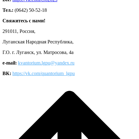
Тел.:
(0642) 50-52-18
Свяжитесь с нами!
291011, Россия,
Луганская Народная Республика,
Г.О. г. Луганск, ул. Матросова, 4а
e-mail:
kvantorium.lgpu@yandex.ru
ВК:
https://vk.com/quantorium_lgpu