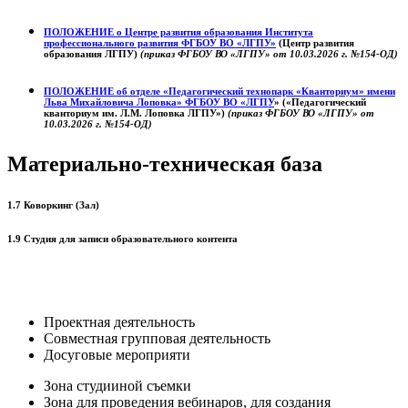
ПОЛОЖЕНИЕ о
Центре развития образования
Института
профессионального развития ФГБОУ ВО «ЛГПУ»
(Центр развития
образования ЛГПУ)
(приказ ФГБОУ ВО «ЛГПУ» от 10.03.2026 г. №154-ОД)
ПОЛОЖЕНИЕ об отделе «Педагогический технопарк «Кванториум» имени
Льва Михайловича Лоповка»
ФГБОУ ВО «ЛГПУ
» («Педагогический
кванториум им. Л.М. Лоповка ЛГПУ»)
(приказ ФГБОУ ВО «ЛГПУ» от
10.03.2026 г. №154-ОД)
Материально-техническая база
1.7 Коворкинг (Зал)
1.9 Студия для записи образовательного контента
Проектная деятельность
Совместная групповая деятельность
Досуговые мероприяти
Зона студииной съемки
Зона для проведения вебинаров, для создания