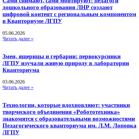
Сами снимают, сами монтируют: педагоги
дошкольного образования ЛНР создают
цифровой контент с региональным компонентом
в Кванториуме ЛГПУ​
05.06.2026
Читать далее »
Змеи, ящерицы и гербарии: первокурсники
ЛГПУ изучали живую природу в лаборатории
Кванториума
03.06.2026
Читать далее »
Технологии, которые вдохновляют: участники
творческого объединения «Робототехника»
знакомятся с образовательными возможностями
Педагогического кванториума им. Л.М. Лоповка
ЛГПУ