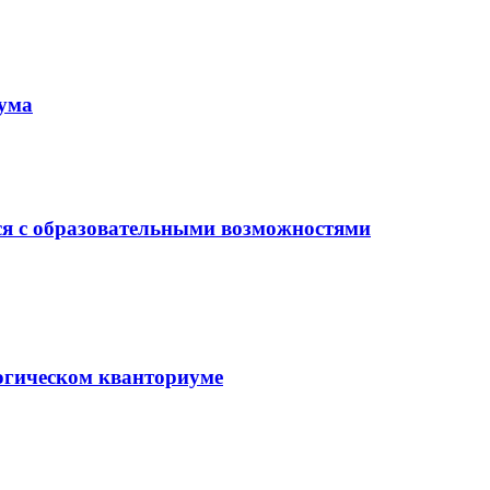
иума
ся с образовательными возможностями
гогическом кванториуме