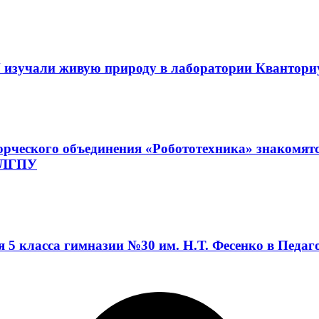
 изучали живую природу в лаборатории Квантор
орческого объединения «Робототехника» знакомят
а ЛГПУ
я 5 класса гимназии №30 им. Н.Т. Фесенко в Педа