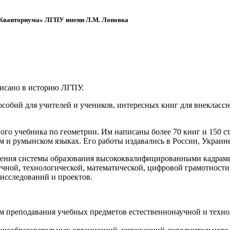
 «Кванториума» ЛГПУ имени Л.М. Лоповка
писано в историю ЛГПУ.
обий для учителей и учеников, интересных книг для внеклассно
ого учебника по геометрии. Им написаны более 70 книг и 150 ст
м и румынском языках. Его работы издавались в России, Украине
ения системы образования высококвалифицированными кадрами 
чной, технологической, математической, цифровой грамотности
х исследований и проектов.
ям преподавания учебных предметов естественнонаучной и техн