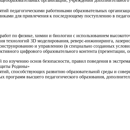
щеобразовательных организаций, учреждений дополнительного 
ятий педагогическими работниками образовательных организаци
никами для привлечения к последующему поступлению в педаго
 работ по физике, химии и биологии с использованием высокот
ния технологий 3D моделирования, реверс-инжиниринга, лазерн
конструированию и управлению (в специально созданных услов
ективного цифрового образовательного контента (презентации,
й по изучению основ безопасности, правил поведения в экстрем
защиты Родины»
иятий, способствующих развитию образовательной среды и сове
ных программ высшего педагогического образования, дополнит