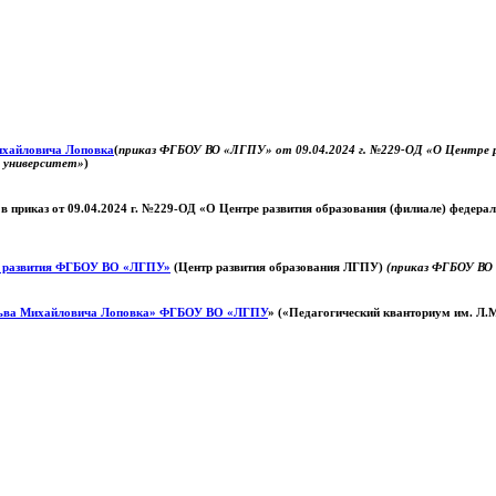
Михайловича Лоповка
(
приказ ФГБОУ ВО «ЛГПУ» от 09.04.2024 г. №229-ОД «О Центре ра
й университет»
)
 в приказ от 09.04.2024 г. №229-ОД «О Центре развития образования (филиале) федер
о развития ФГБОУ ВО «ЛГПУ»
(Центр развития образования ЛГПУ)
(приказ ФГБОУ ВО 
ьва Михайловича Лоповка»
ФГБОУ ВО «ЛГПУ
» («Педагогический кванториум им. Л