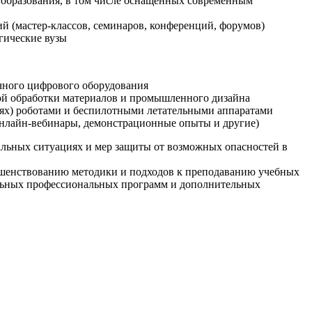
образования, в том числе оснащенных современным
й (мастер-классов, семинаров, конференций, форумов)
гические вузы
очного цифрового оборудования
ой обработки материалов и промышленного дизайна
иях) роботами и беспилотными летательными аппаратами
 онлайн-вебинары, демонстрационные опыты и другие)
альных ситуациях и мер защиты от возможных опасностей в
ршенствованию методики и подходов к преподаванию учебных
ельных профессиональных программ и дополнительных