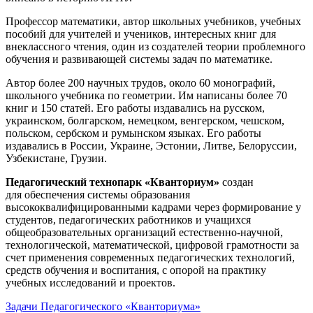
Профессор математики, автор школьных учебников, учебных
пособий для учителей и учеников, интересных книг для
внеклассного чтения, один из создателей теории проблемного
обучения и развивающей системы задач по математике.
Автор более 200 научных трудов, около 60 монографий,
школьного учебника по геометрии. Им написаны более 70
книг и 150 статей. Его работы издавались на русском,
украинском, болгарском, немецком, венгерском, чешском,
польском, сербском и румынском языках. Его работы
издавались в России, Украине, Эстонии, Литве, Белоруссии,
Узбекистане, Грузии.
Педагогический технопарк «Кванториум»
создан
для
обеспечения системы образования
высококвалифицированными кадрами через формирование у
студентов, педагогических работников и учащихся
общеобразовательных организаций естественно-научной,
технологической, математической, цифровой грамотности за
счет применения современных педагогических технологий,
средств обучения и воспитания, с опорой на практику
учебных исследований и проектов.
Задачи Педагогического «Кванториума»