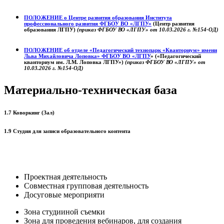
ПОЛОЖЕНИЕ о
Центре развития образования
Института
профессионального развития ФГБОУ ВО «ЛГПУ»
(Центр развития
образования ЛГПУ)
(приказ ФГБОУ ВО «ЛГПУ» от 10.03.2026 г. №154-ОД)
ПОЛОЖЕНИЕ об отделе «Педагогический технопарк «Кванториум» имени
Льва Михайловича Лоповка»
ФГБОУ ВО «ЛГПУ
» («Педагогический
кванториум им. Л.М. Лоповка ЛГПУ»)
(приказ ФГБОУ ВО «ЛГПУ» от
10.03.2026 г. №154-ОД)
Материально-техническая база
1.7 Коворкинг (Зал)
1.9 Студия для записи образовательного контента
Проектная деятельность
Совместная групповая деятельность
Досуговые мероприяти
Зона студииной съемки
Зона для проведения вебинаров, для создания