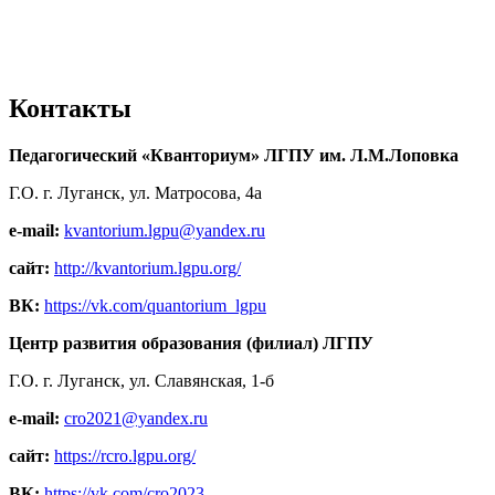
Контакты
Педагогический «Кванториум» ЛГПУ им. Л.М.Лоповка
Г.О. г. Луганск, ул. Матросова, 4а
e-mail:
kvantorium.lgpu@yandex.ru
сайт:
http://kvantorium.lgpu.org/
ВК:
https://vk.com/quantorium_lgpu
Центр развития образования (филиал) ЛГПУ
Г.О. г. Луганск, ул. Славянская, 1-б
e-mail:
cro2021@yandex.ru
сайт:
https://rcro.lgpu.org/
ВК:
https://vk.com/cro2023