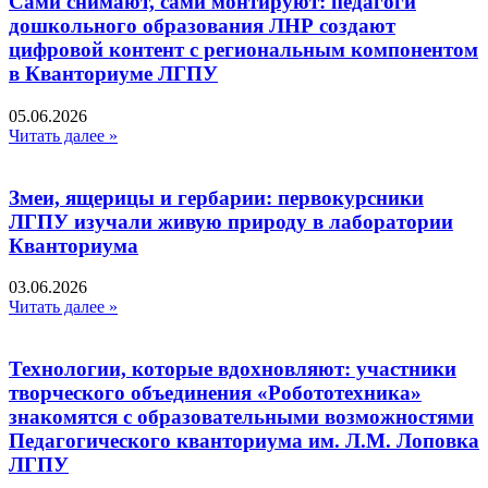
Сами снимают, сами монтируют: педагоги
дошкольного образования ЛНР создают
цифровой контент с региональным компонентом
в Кванториуме ЛГПУ​
05.06.2026
Читать далее »
Змеи, ящерицы и гербарии: первокурсники
ЛГПУ изучали живую природу в лаборатории
Кванториума
03.06.2026
Читать далее »
Технологии, которые вдохновляют: участники
творческого объединения «Робототехника»
знакомятся с образовательными возможностями
Педагогического кванториума им. Л.М. Лоповка
ЛГПУ