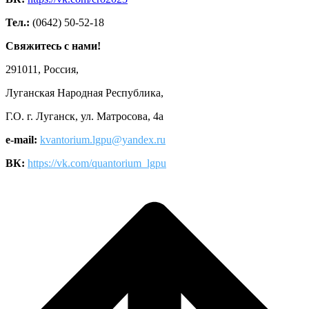
Тел.:
(0642) 50-52-18
Свяжитесь с нами!
291011, Россия,
Луганская Народная Республика,
Г.О. г. Луганск, ул. Матросова, 4а
e-mail:
kvantorium.lgpu@yandex.ru
ВК:
https://vk.com/quantorium_lgpu