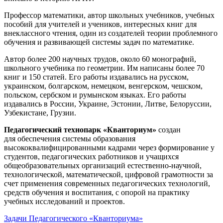
Профессор математики, автор школьных учебников, учебных
пособий для учителей и учеников, интересных книг для
внеклассного чтения, один из создателей теории проблемного
обучения и развивающей системы задач по математике.
Автор более 200 научных трудов, около 60 монографий,
школьного учебника по геометрии. Им написаны более 70
книг и 150 статей. Его работы издавались на русском,
украинском, болгарском, немецком, венгерском, чешском,
польском, сербском и румынском языках. Его работы
издавались в России, Украине, Эстонии, Литве, Белоруссии,
Узбекистане, Грузии.
Педагогический технопарк «Кванториум»
создан
для
обеспечения системы образования
высококвалифицированными кадрами через формирование у
студентов, педагогических работников и учащихся
общеобразовательных организаций естественно-научной,
технологической, математической, цифровой грамотности за
счет применения современных педагогических технологий,
средств обучения и воспитания, с опорой на практику
учебных исследований и проектов.
Задачи Педагогического «Кванториума»