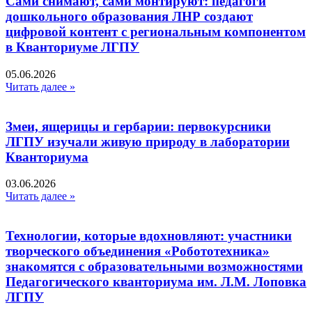
Сами снимают, сами монтируют: педагоги
дошкольного образования ЛНР создают
цифровой контент с региональным компонентом
в Кванториуме ЛГПУ​
05.06.2026
Читать далее »
Змеи, ящерицы и гербарии: первокурсники
ЛГПУ изучали живую природу в лаборатории
Кванториума
03.06.2026
Читать далее »
Технологии, которые вдохновляют: участники
творческого объединения «Робототехника»
знакомятся с образовательными возможностями
Педагогического кванториума им. Л.М. Лоповка
ЛГПУ