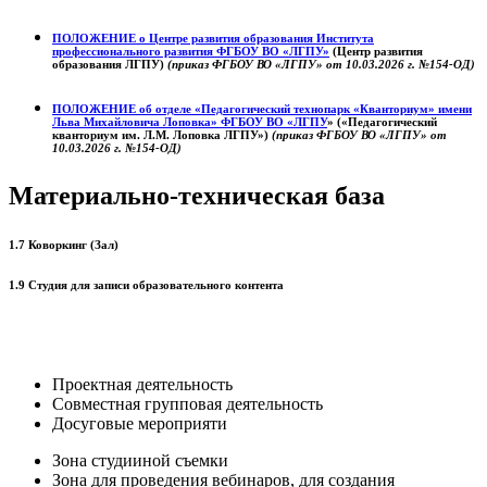
ПОЛОЖЕНИЕ о
Центре развития образования
Института
профессионального развития ФГБОУ ВО «ЛГПУ»
(Центр развития
образования ЛГПУ)
(приказ ФГБОУ ВО «ЛГПУ» от 10.03.2026 г. №154-ОД)
ПОЛОЖЕНИЕ об отделе «Педагогический технопарк «Кванториум» имени
Льва Михайловича Лоповка»
ФГБОУ ВО «ЛГПУ
» («Педагогический
кванториум им. Л.М. Лоповка ЛГПУ»)
(приказ ФГБОУ ВО «ЛГПУ» от
10.03.2026 г. №154-ОД)
Материально-техническая база
1.7 Коворкинг (Зал)
1.9 Студия для записи образовательного контента
Проектная деятельность
Совместная групповая деятельность
Досуговые мероприяти
Зона студииной съемки
Зона для проведения вебинаров, для создания