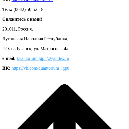
Тел.:
(0642) 50-52-18
Свяжитесь с нами!
291011, Россия,
Луганская Народная Республика,
Г.О. г. Луганск, ул. Матросова, 4а
e-mail:
kvantorium.lgpu@yandex.ru
ВК:
https://vk.com/quantorium_lgpu