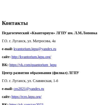
Контакты
Педагогический «Кванториум» ЛГПУ им. Л.М.Лоповка
Г.О. г. Луганск, ул. Матросова, 4а
e-mail:
kvantorium.lgpu@yandex.ru
сайт:
http://kvantorium.lgpu.org/
ВК:
https://vk.com/quantorium_lgpu
Центр развития образования (филиал) ЛГПУ
Г.О. г. Луганск, ул. Славянская, 1-б
e-mail:
cro2021@yandex.ru
сайт:
https://rcro.lgpu.org/
ВК:
https://vk.com/cro2023