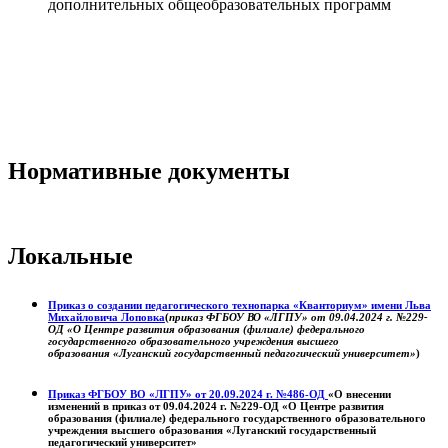
дополнительных общеобразовательных программ
Нормативные документы
Локальные
Приказ о создании педагогического технопарка «Кванториум» имени Льва
Михайловича Лоповка
(
приказ ФГБОУ ВО «ЛГПУ» от 09.04.2024 г. №229-
ОД «О Центре развития образования (филиале) федерального
государственного образовательного учреждения высшего
образования «Луганский государственный педагогический университет»
)
Приказ ФГБОУ ВО «ЛГПУ» от 20.09.2024 г. №486-ОД
«О внесении
изменений в приказ от 09.04.2024 г. №229-ОД «О Центре развития
образования (филиале) федерального государственного образовательного
учреждения высшего образования «Луганский государственный
педагогический университет»