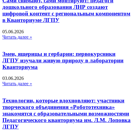
Сами снимают, сами монтируют: педагоги
дошкольного образования ЛНР создают
цифровой контент с региональным компонентом
в Кванториуме ЛГПУ​
05.06.2026
Читать далее »
Змеи, ящерицы и гербарии: первокурсники
ЛГПУ изучали живую природу в лаборатории
Кванториума
03.06.2026
Читать далее »
Технологии, которые вдохновляют: участники
творческого объединения «Робототехника»
знакомятся с образовательными возможностями
Педагогического кванториума им. Л.М. Лоповка
ЛГПУ