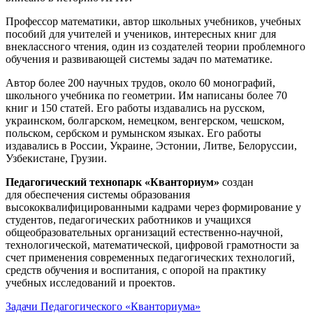
Профессор математики, автор школьных учебников, учебных
пособий для учителей и учеников, интересных книг для
внеклассного чтения, один из создателей теории проблемного
обучения и развивающей системы задач по математике.
Автор более 200 научных трудов, около 60 монографий,
школьного учебника по геометрии. Им написаны более 70
книг и 150 статей. Его работы издавались на русском,
украинском, болгарском, немецком, венгерском, чешском,
польском, сербском и румынском языках. Его работы
издавались в России, Украине, Эстонии, Литве, Белоруссии,
Узбекистане, Грузии.
Педагогический технопарк «Кванториум»
создан
для
обеспечения системы образования
высококвалифицированными кадрами через формирование у
студентов, педагогических работников и учащихся
общеобразовательных организаций естественно-научной,
технологической, математической, цифровой грамотности за
счет применения современных педагогических технологий,
средств обучения и воспитания, с опорой на практику
учебных исследований и проектов.
Задачи Педагогического «Кванториума»