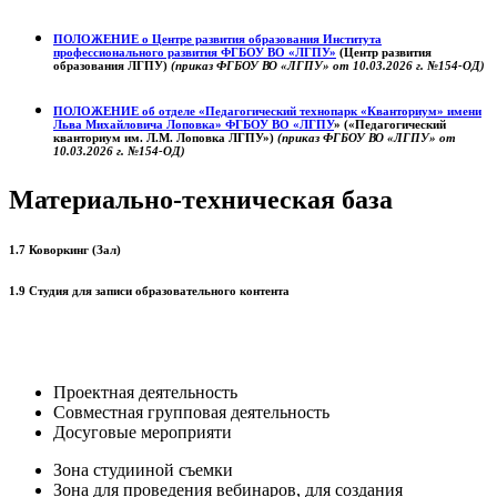
ПОЛОЖЕНИЕ о
Центре развития образования
Института
профессионального развития ФГБОУ ВО «ЛГПУ»
(Центр развития
образования ЛГПУ)
(приказ ФГБОУ ВО «ЛГПУ» от 10.03.2026 г. №154-ОД)
ПОЛОЖЕНИЕ об отделе «Педагогический технопарк «Кванториум» имени
Льва Михайловича Лоповка»
ФГБОУ ВО «ЛГПУ
» («Педагогический
кванториум им. Л.М. Лоповка ЛГПУ»)
(приказ ФГБОУ ВО «ЛГПУ» от
10.03.2026 г. №154-ОД)
Материально-техническая база
1.7 Коворкинг (Зал)
1.9 Студия для записи образовательного контента
Проектная деятельность
Совместная групповая деятельность
Досуговые мероприяти
Зона студииной съемки
Зона для проведения вебинаров, для создания