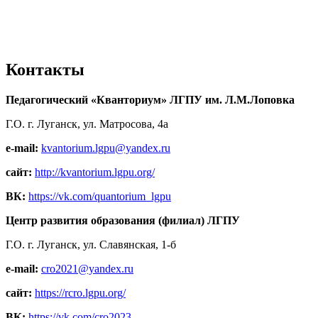
Контакты
Педагогический «Кванториум» ЛГПУ им. Л.М.Лоповка
Г.О. г. Луганск, ул. Матросова, 4а
e-mail:
kvantorium.lgpu@yandex.ru
сайт:
http://kvantorium.lgpu.org/
ВК:
https://vk.com/quantorium_lgpu
Центр развития образования (филиал) ЛГПУ
Г.О. г. Луганск, ул. Славянская, 1-б
e-mail:
cro2021@yandex.ru
сайт:
https://rcro.lgpu.org/
ВК:
https://vk.com/cro2023