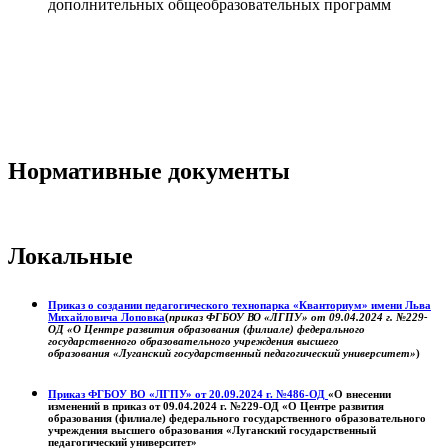
дополнительных общеобразовательных программ
Нормативные документы
Локальные
Приказ о создании педагогического технопарка «Кванториум» имени Льва
Михайловича Лоповка
(
приказ ФГБОУ ВО «ЛГПУ» от 09.04.2024 г. №229-
ОД «О Центре развития образования (филиале) федерального
государственного образовательного учреждения высшего
образования «Луганский государственный педагогический университет»
)
Приказ ФГБОУ ВО «ЛГПУ» от 20.09.2024 г. №486-ОД
«О внесении
изменений в приказ от 09.04.2024 г. №229-ОД «О Центре развития
образования (филиале) федерального государственного образовательного
учреждения высшего образования «Луганский государственный
педагогический университет»