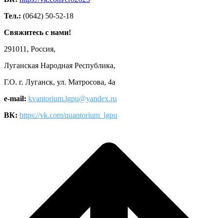
Тел.:
(0642) 50-52-18
Свяжитесь с нами!
291011, Россия,
Луганская Народная Республика,
Г.О. г. Луганск, ул. Матросова, 4а
e-mail:
kvantorium.lgpu@yandex.ru
ВК:
https://vk.com/quantorium_lgpu