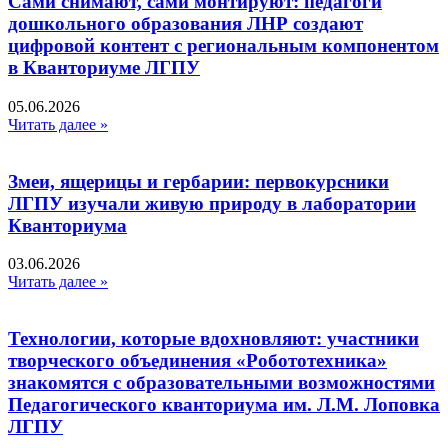
Сами снимают, сами монтируют: педагоги
дошкольного образования ЛНР создают
цифровой контент с региональным компонентом
в Кванториуме ЛГПУ​
05.06.2026
Читать далее »
Змеи, ящерицы и гербарии: первокурсники
ЛГПУ изучали живую природу в лаборатории
Кванториума
03.06.2026
Читать далее »
Технологии, которые вдохновляют: участники
творческого объединения «Робототехника»
знакомятся с образовательными возможностями
Педагогического кванториума им. Л.М. Лоповка
ЛГПУ