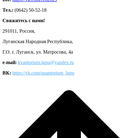
Тел.:
(0642) 50-52-18
Свяжитесь с нами!
291011, Россия,
Луганская Народная Республика,
Г.О. г. Луганск, ул. Матросова, 4а
e-mail:
kvantorium.lgpu@yandex.ru
ВК:
https://vk.com/quantorium_lgpu