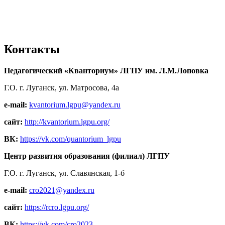
Контакты
Педагогический «Кванториум» ЛГПУ им. Л.М.Лоповка
Г.О. г. Луганск, ул. Матросова, 4а
e-mail:
kvantorium.lgpu@yandex.ru
сайт:
http://kvantorium.lgpu.org/
ВК:
https://vk.com/quantorium_lgpu
Центр развития образования (филиал) ЛГПУ
Г.О. г. Луганск, ул. Славянская, 1-б
e-mail:
cro2021@yandex.ru
сайт:
https://rcro.lgpu.org/
ВК:
https://vk.com/cro2023