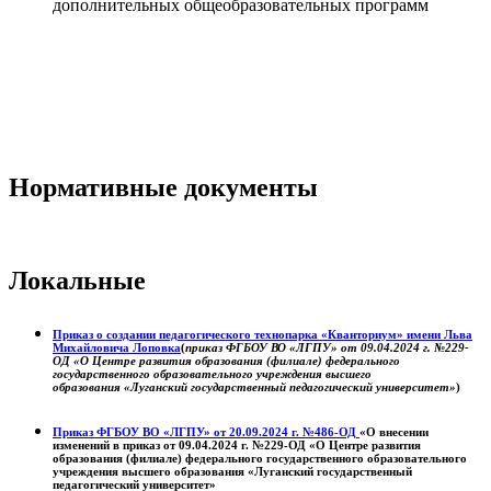
дополнительных общеобразовательных программ
Нормативные документы
Локальные
Приказ о создании педагогического технопарка «Кванториум» имени Льва
Михайловича Лоповка
(
приказ ФГБОУ ВО «ЛГПУ» от 09.04.2024 г. №229-
ОД «О Центре развития образования (филиале) федерального
государственного образовательного учреждения высшего
образования «Луганский государственный педагогический университет»
)
Приказ ФГБОУ ВО «ЛГПУ» от 20.09.2024 г. №486-ОД
«О внесении
изменений в приказ от 09.04.2024 г. №229-ОД «О Центре развития
образования (филиале) федерального государственного образовательного
учреждения высшего образования «Луганский государственный
педагогический университет»