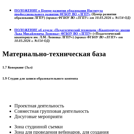
ПОЛОЖЕНИЕ о
Центре развития образования
Института
профессионального развития ФГБОУ ВО «ЛГПУ»
(Центр развития
образования ЛГПУ)
(приказ ФГБОУ ВО «ЛГПУ» от 10.03.2026 г. №154-ОД)
ПОЛОЖЕНИЕ об отделе «Педагогический технопарк «Кванториум» имени
Льва Михайловича Лоповка»
ФГБОУ ВО «ЛГПУ
» («Педагогический
кванториум им. Л.М. Лоповка ЛГПУ»)
(приказ ФГБОУ ВО «ЛГПУ» от
10.03.2026 г. №154-ОД)
Материально-техническая база
1.7 Коворкинг (Зал)
1.9 Студия для записи образовательного контента
Проектная деятельность
Совместная групповая деятельность
Досуговые мероприяти
Зона студииной съемки
Зона для проведения вебинаров, для создания