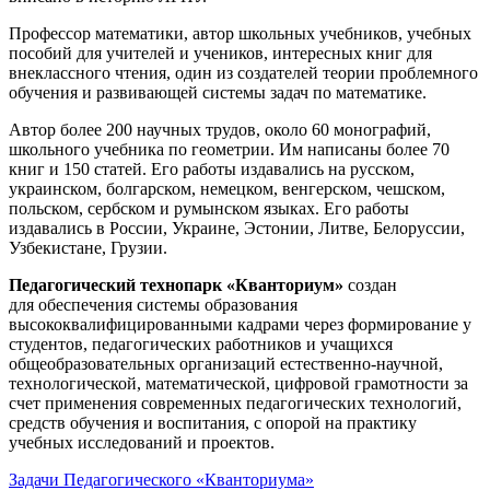
Профессор математики, автор школьных учебников, учебных
пособий для учителей и учеников, интересных книг для
внеклассного чтения, один из создателей теории проблемного
обучения и развивающей системы задач по математике.
Автор более 200 научных трудов, около 60 монографий,
школьного учебника по геометрии. Им написаны более 70
книг и 150 статей. Его работы издавались на русском,
украинском, болгарском, немецком, венгерском, чешском,
польском, сербском и румынском языках. Его работы
издавались в России, Украине, Эстонии, Литве, Белоруссии,
Узбекистане, Грузии.
Педагогический технопарк «Кванториум»
создан
для
обеспечения системы образования
высококвалифицированными кадрами через формирование у
студентов, педагогических работников и учащихся
общеобразовательных организаций естественно-научной,
технологической, математической, цифровой грамотности за
счет применения современных педагогических технологий,
средств обучения и воспитания, с опорой на практику
учебных исследований и проектов.
Задачи Педагогического «Кванториума»