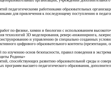
щеобразовательных организаций, учреждений дополнительного 
ятий педагогическими работниками образовательных организаци
никами для привлечения к последующему поступлению в педаго
 работ по физике, химии и биологии с использованием высокот
ния технологий 3D моделирования, реверс-инжиниринга, лазерн
конструированию и управлению (в специально созданных услов
ективного цифрового образовательного контента (презентации,
й по изучению основ безопасности, правил поведения в экстрем
защиты Родины»
иятий, способствующих развитию образовательной среды и сове
ных программ высшего педагогического образования, дополнит