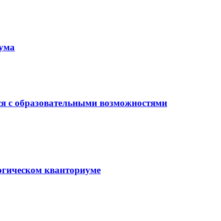
иума
ся с образовательными возможностями
гогическом кванториуме