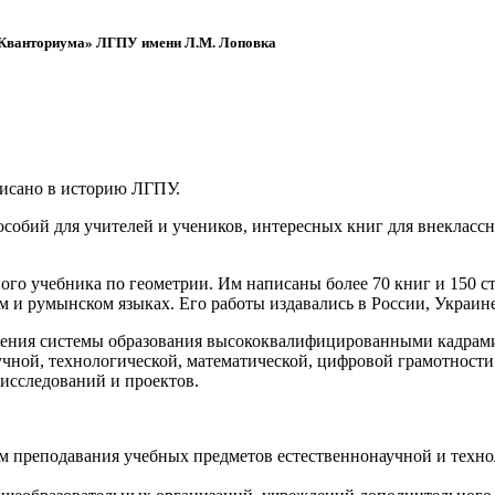
 «Кванториума» ЛГПУ имени Л.М. Лоповка
писано в историю ЛГПУ.
обий для учителей и учеников, интересных книг для внеклассно
ого учебника по геометрии. Им написаны более 70 книг и 150 ст
м и румынском языках. Его работы издавались в России, Украине
ения системы образования высококвалифицированными кадрами 
чной, технологической, математической, цифровой грамотности
х исследований и проектов.
ям преподавания учебных предметов естественнонаучной и техн