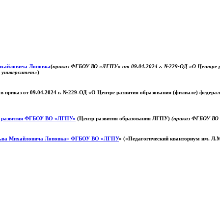
Михайловича Лоповка
(
приказ ФГБОУ ВО «ЛГПУ» от 09.04.2024 г. №229-ОД «О Центре ра
й университет»
)
 в приказ от 09.04.2024 г. №229-ОД «О Центре развития образования (филиале) федер
о развития ФГБОУ ВО «ЛГПУ»
(Центр развития образования ЛГПУ)
(приказ ФГБОУ ВО 
ьва Михайловича Лоповка»
ФГБОУ ВО «ЛГПУ
» («Педагогический кванториум им. Л