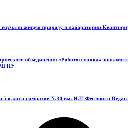
 изучали живую природу в лаборатории Квантор
орческого объединения «Робототехника» знакомят
а ЛГПУ
я 5 класса гимназии №30 им. Н.Т. Фесенко в Педа