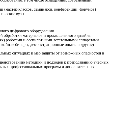
образования, в том числе оснащенных современным
й (мастер-классов, семинаров, конференций, форумов)
гические вузы
очного цифрового оборудования
ой обработки материалов и промышленного дизайна
иях) роботами и беспилотными летательными аппаратами
 онлайн-вебинары, демонстрационные опыты и другие)
альных ситуациях и мер защиты от возможных опасностей в
ршенствованию методики и подходов к преподаванию учебных
ельных профессиональных программ и дополнительных