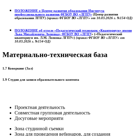
ПОЛОЖЕНИЕ о
Центре развития образования
Института
профессионального развития ФГБОУ ВО «ЛГПУ»
(Центр развития
образования ЛГПУ)
(приказ ФГБОУ ВО «ЛГПУ» от 10.03.2026 г. №154-ОД)
ПОЛОЖЕНИЕ об отделе «Педагогический технопарк «Кванториум» имени
Льва Михайловича Лоповка»
ФГБОУ ВО «ЛГПУ
» («Педагогический
кванториум им. Л.М. Лоповка ЛГПУ»)
(приказ ФГБОУ ВО «ЛГПУ» от
10.03.2026 г. №154-ОД)
Материально-техническая база
1.7 Коворкинг (Зал)
1.9 Студия для записи образовательного контента
Проектная деятельность
Совместная групповая деятельность
Досуговые мероприяти
Зона студииной съемки
Зона для проведения вебинаров, для создания