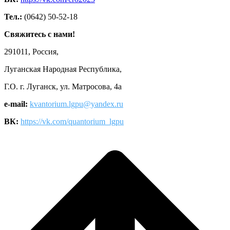
Тел.:
(0642) 50-52-18
Свяжитесь с нами!
291011, Россия,
Луганская Народная Республика,
Г.О. г. Луганск, ул. Матросова, 4а
e-mail:
kvantorium.lgpu@yandex.ru
ВК:
https://vk.com/quantorium_lgpu