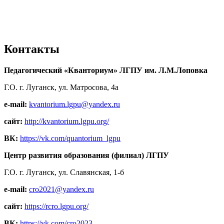
Контакты
Педагогический «Кванториум» ЛГПУ им. Л.М.Лоповка
Г.О. г. Луганск, ул. Матросова, 4а
e-mail:
kvantorium.lgpu@yandex.ru
сайт:
http://kvantorium.lgpu.org/
ВК:
https://vk.com/quantorium_lgpu
Центр развития образования (филиал) ЛГПУ
Г.О. г. Луганск, ул. Славянская, 1-б
e-mail:
cro2021@yandex.ru
сайт:
https://rcro.lgpu.org/
ВК:
https://vk.com/cro2023