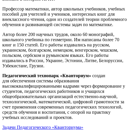
Профессор математики, автор школьных учебников, учебных
пособий для учителей и учеников, интересных книг для
внеклассного чтения, один из создателей теории проблемного
обучения и развивающей системы задач по математике.
Автор более 200 научных трудов, около 60 монографий,
школьного учебника по геометрии. Им написаны более 70
книг и 150 статей. Его работы издавались на русском,
украинском, болгарском, немецком, венгерском, чешском,
польском, сербском и румынском языках. Его работы
издавались в России, Украине, Эстонии, Литве, Белоруссии,
Узбекистане, Грузии.
Педагогический технопарк «Кванториум»
создан
для
обеспечения системы образования
высококвалифицированными кадрами через формирование у
студентов, педагогических работников и учащихся
общеобразовательных организаций естественно-научной,
технологической, математической, цифровой грамотности за
счет применения современных педагогических технологий,
средств обучения и воспитания, с опорой на практику
учебных исследований и проектов.
Задачи Педагогического «Кванториума»