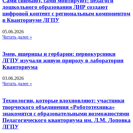
Сами снимают, сами монтируют: педагоги
дошкольного образования ЛНР создают
цифровой контент с региональным компонентом
в Кванториуме ЛГПУ​
05.06.2026
Читать далее »
Змеи, ящерицы и гербарии: первокурсники
ЛГПУ изучали живую природу в лаборатории
Кванториума
03.06.2026
Читать далее »
Технологии, которые вдохновляют: участники
творческого объединения «Робототехника»
знакомятся с образовательными возможностями
Педагогического кванториума им. Л.М. Лоповка
ЛГПУ