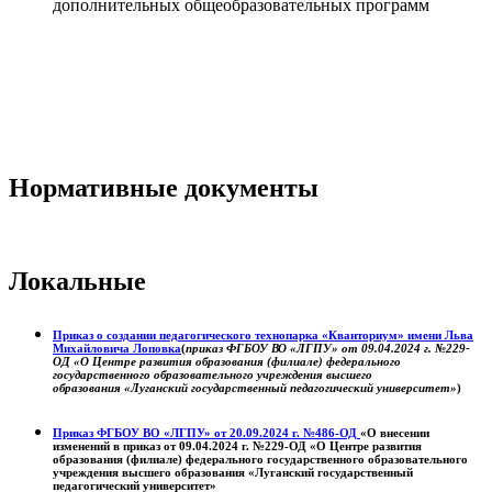
дополнительных общеобразовательных программ
Нормативные документы
Локальные
Приказ о создании педагогического технопарка «Кванториум» имени Льва
Михайловича Лоповка
(
приказ ФГБОУ ВО «ЛГПУ» от 09.04.2024 г. №229-
ОД «О Центре развития образования (филиале) федерального
государственного образовательного учреждения высшего
образования «Луганский государственный педагогический университет»
)
Приказ ФГБОУ ВО «ЛГПУ» от 20.09.2024 г. №486-ОД
«О внесении
изменений в приказ от 09.04.2024 г. №229-ОД «О Центре развития
образования (филиале) федерального государственного образовательного
учреждения высшего образования «Луганский государственный
педагогический университет»