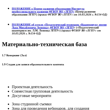
ПОЛОЖЕНИЕ о
Центре развития образования
Института
профессионального развития ФГБОУ ВО «ЛГПУ»
(Центр развития
образования ЛГПУ)
(приказ ФГБОУ ВО «ЛГПУ» от 10.03.2026 г. №154-ОД)
ПОЛОЖЕНИЕ об отделе «Педагогический технопарк «Кванториум» имени
Льва Михайловича Лоповка»
ФГБОУ ВО «ЛГПУ
» («Педагогический
кванториум им. Л.М. Лоповка ЛГПУ»)
(приказ ФГБОУ ВО «ЛГПУ» от
10.03.2026 г. №154-ОД)
Материально-техническая база
1.7 Коворкинг (Зал)
1.9 Студия для записи образовательного контента
Проектная деятельность
Совместная групповая деятельность
Досуговые мероприяти
Зона студииной съемки
Зона для проведения вебинаров, для создания