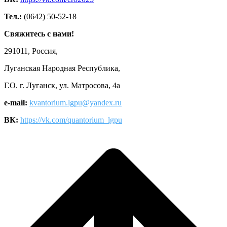
Тел.:
(0642) 50-52-18
Свяжитесь с нами!
291011, Россия,
Луганская Народная Республика,
Г.О. г. Луганск, ул. Матросова, 4а
e-mail:
kvantorium.lgpu@yandex.ru
ВК:
https://vk.com/quantorium_lgpu