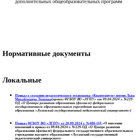
дополнительных общеобразовательных программ
Нормативные документы
Локальные
Приказ о создании педагогического технопарка «Кванториум» имени Льва
Михайловича Лоповка
(
приказ ФГБОУ ВО «ЛГПУ» от 09.04.2024 г. №229-
ОД «О Центре развития образования (филиале) федерального
государственного образовательного учреждения высшего
образования «Луганский государственный педагогический университет»
)
Приказ ФГБОУ ВО «ЛГПУ» от 20.09.2024 г. №486-ОД
«О внесении
изменений в приказ от 09.04.2024 г. №229-ОД «О Центре развития
образования (филиале) федерального государственного образовательного
учреждения высшего образования «Луганский государственный
педагогический университет»