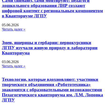
Сами снимают, сами монтируют: педагоги
дошкольного образования ЛНР создают
цифровой контент с региональным компонентом
в Кванториуме ЛГПУ​
05.06.2026
Читать далее »
Змеи, ящерицы и гербарии: первокурсники
ЛГПУ изучали живую природу в лаборатории
Кванториума
03.06.2026
Читать далее »
Технологии, которые вдохновляют: участники
творческого объединения «Робототехника»
знакомятся с образовательными возможностями
Педагогического кванториума им. Л.М. Лоповка
ЛГПУ