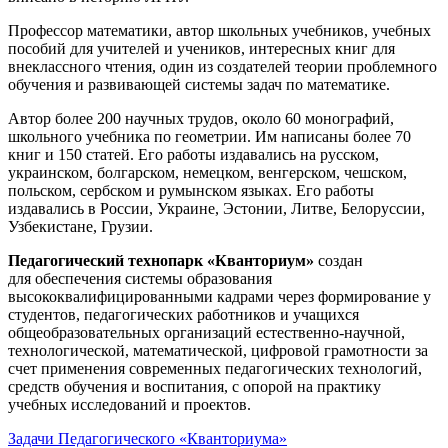
Профессор математики, автор школьных учебников, учебных
пособий для учителей и учеников, интересных книг для
внеклассного чтения, один из создателей теории проблемного
обучения и развивающей системы задач по математике.
Автор более 200 научных трудов, около 60 монографий,
школьного учебника по геометрии. Им написаны более 70
книг и 150 статей. Его работы издавались на русском,
украинском, болгарском, немецком, венгерском, чешском,
польском, сербском и румынском языках. Его работы
издавались в России, Украине, Эстонии, Литве, Белоруссии,
Узбекистане, Грузии.
Педагогический технопарк «Кванториум»
создан
для
обеспечения системы образования
высококвалифицированными кадрами через формирование у
студентов, педагогических работников и учащихся
общеобразовательных организаций естественно-научной,
технологической, математической, цифровой грамотности за
счет применения современных педагогических технологий,
средств обучения и воспитания, с опорой на практику
учебных исследований и проектов.
Задачи Педагогического «Кванториума»