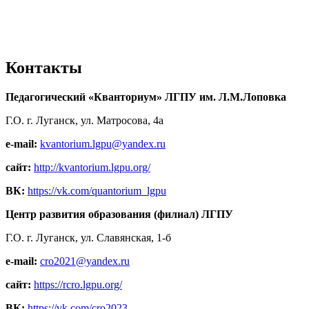
Контакты
Педагогический «Кванториум» ЛГПУ им. Л.М.Лоповка
Г.О. г. Луганск, ул. Матросова, 4а
e-mail:
kvantorium.lgpu@yandex.ru
сайт:
http://kvantorium.lgpu.org/
ВК:
https://vk.com/quantorium_lgpu
Центр развития образования (филиал) ЛГПУ
Г.О. г. Луганск, ул. Славянская, 1-б
e-mail:
cro2021@yandex.ru
сайт:
https://rcro.lgpu.org/
ВК:
https://vk.com/cro2023