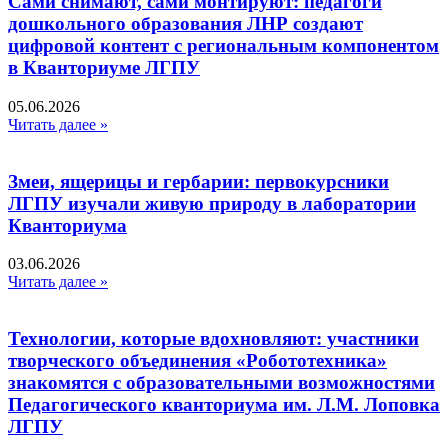
Сами снимают, сами монтируют: педагоги
дошкольного образования ЛНР создают
цифровой контент с региональным компонентом
в Кванториуме ЛГПУ​
05.06.2026
Читать далее »
Змеи, ящерицы и гербарии: первокурсники
ЛГПУ изучали живую природу в лаборатории
Кванториума
03.06.2026
Читать далее »
Технологии, которые вдохновляют: участники
творческого объединения «Робототехника»
знакомятся с образовательными возможностями
Педагогического кванториума им. Л.М. Лоповка
ЛГПУ