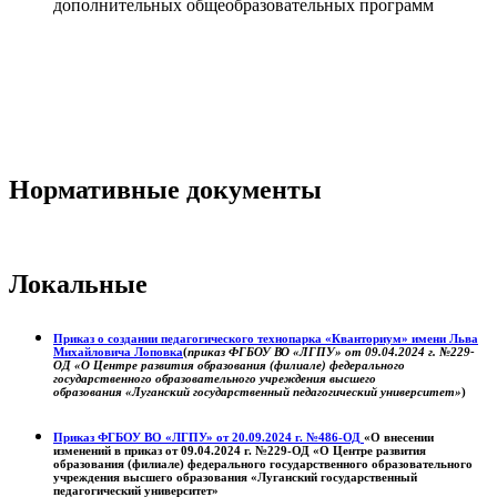
дополнительных общеобразовательных программ
Нормативные документы
Локальные
Приказ о создании педагогического технопарка «Кванториум» имени Льва
Михайловича Лоповка
(
приказ ФГБОУ ВО «ЛГПУ» от 09.04.2024 г. №229-
ОД «О Центре развития образования (филиале) федерального
государственного образовательного учреждения высшего
образования «Луганский государственный педагогический университет»
)
Приказ ФГБОУ ВО «ЛГПУ» от 20.09.2024 г. №486-ОД
«О внесении
изменений в приказ от 09.04.2024 г. №229-ОД «О Центре развития
образования (филиале) федерального государственного образовательного
учреждения высшего образования «Луганский государственный
педагогический университет»