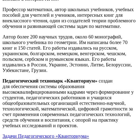
Профессор математики, автор школьных учебников, учебных
пособий для учителей и учеников, интересных книг для
внеклассного чтения, один из создателей теории проблемного
обучения и развивающей системы задач по математике.
Автор более 200 научных трудов, около 60 монографий,
школьного учебника по геометрии. Им написаны более 70
книг и 150 статей. Его работы издавались на русском,
украинском, болгарском, немецком, венгерском, чешском,
польском, сербском и румынском языках. Его работы
издавались в России, Украине, Эстонии, Литве, Белоруссии,
Узбекистане, Грузии.
Педагогический технопарк «Кванториум»
создан
для
обеспечения системы образования
высококвалифицированными кадрами через формирование у
студентов, педагогических работников и учащихся
общеобразовательных организаций естественно-научной,
технологической, математической, цифровой грамотности за
счет применения современных педагогических технологий,
средств обучения и воспитания, с опорой на практику
учебных исследований и проектов.
Задачи Педагогического «Кванториума»