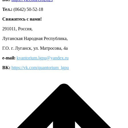
Тел.:
(0642) 50-52-18
Свяжитесь с нами!
291011, Россия,
Луганская Народная Республика,
Г.О. г. Луганск, ул. Матросова, 4а
e-mail:
kvantorium.lgpu@yandex.ru
ВК:
https://vk.com/quantorium_lgpu