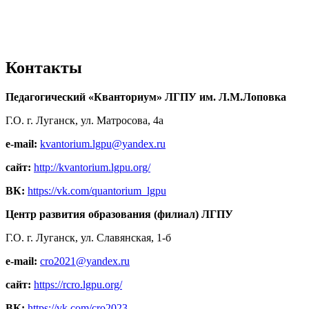
Контакты
Педагогический «Кванториум» ЛГПУ им. Л.М.Лоповка
Г.О. г. Луганск, ул. Матросова, 4а
e-mail:
kvantorium.lgpu@yandex.ru
сайт:
http://kvantorium.lgpu.org/
ВК:
https://vk.com/quantorium_lgpu
Центр развития образования (филиал) ЛГПУ
Г.О. г. Луганск, ул. Славянская, 1-б
e-mail:
cro2021@yandex.ru
сайт:
https://rcro.lgpu.org/
ВК:
https://vk.com/cro2023