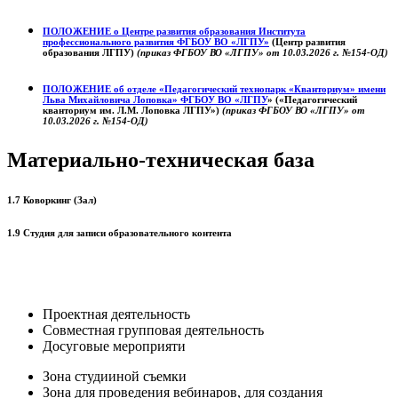
ПОЛОЖЕНИЕ о
Центре развития образования
Института
профессионального развития ФГБОУ ВО «ЛГПУ»
(Центр развития
образования ЛГПУ)
(приказ ФГБОУ ВО «ЛГПУ» от 10.03.2026 г. №154-ОД)
ПОЛОЖЕНИЕ об отделе «Педагогический технопарк «Кванториум» имени
Льва Михайловича Лоповка»
ФГБОУ ВО «ЛГПУ
» («Педагогический
кванториум им. Л.М. Лоповка ЛГПУ»)
(приказ ФГБОУ ВО «ЛГПУ» от
10.03.2026 г. №154-ОД)
Материально-техническая база
1.7 Коворкинг (Зал)
1.9 Студия для записи образовательного контента
Проектная деятельность
Совместная групповая деятельность
Досуговые мероприяти
Зона студииной съемки
Зона для проведения вебинаров, для создания