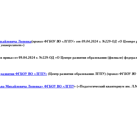
Михайловича Лоповка
(
приказ ФГБОУ ВО «ЛГПУ» от 09.04.2024 г. №229-ОД «О Центре ра
й университет»
)
 в приказ от 09.04.2024 г. №229-ОД «О Центре развития образования (филиале) федер
о развития ФГБОУ ВО «ЛГПУ»
(Центр развития образования ЛГПУ)
(приказ ФГБОУ ВО 
ьва Михайловича Лоповка»
ФГБОУ ВО «ЛГПУ
» («Педагогический кванториум им. Л