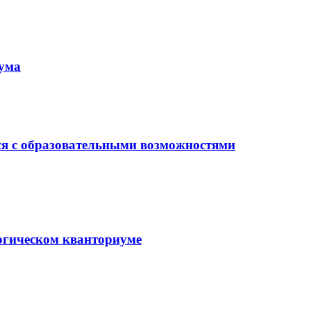
иума
ся с образовательными возможностями
гогическом кванториуме