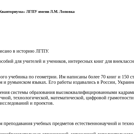
 «Кванториума» ЛГПУ имени Л.М. Лоповка
писано в историю ЛГПУ.
обий для учителей и учеников, интересных книг для внеклассно
ого учебника по геометрии. Им написаны более 70 книг и 150 ст
м и румынском языках. Его работы издавались в России, Украине
ения системы образования высококвалифицированными кадрами 
чной, технологической, математической, цифровой грамотности
х исследований и проектов.
ям преподавания учебных предметов естественнонаучной и техн