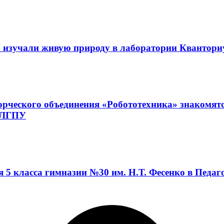
 изучали живую природу в лаборатории Квантор
орческого объединения «Робототехника» знакомят
а ЛГПУ
я 5 класса гимназии №30 им. Н.Т. Фесенко в Педа