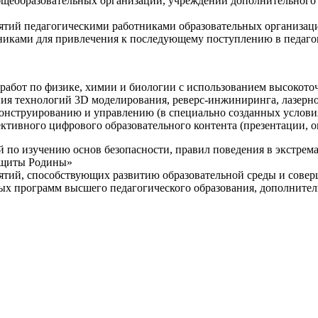
щеобразовательных организаций, учреждений дополнительного 
ятий педагогическими работниками образовательных организаци
никами для привлечения к последующему поступлению в педаго
 работ по физике, химии и биологии с использованием высокот
ния технологий 3D моделирования, реверс-инжиниринга, лазерн
конструированию и управлению (в специально созданных услов
ективного цифрового образовательного контента (презентации,
й по изучению основ безопасности, правил поведения в экстрем
защиты Родины»
иятий, способствующих развитию образовательной среды и сове
ных программ высшего педагогического образования, дополнит