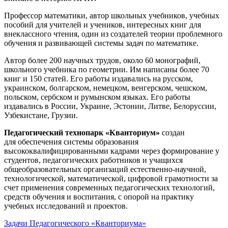
Профессор математики, автор школьных учебников, учебных
пособий для учителей и учеников, интересных книг для
внеклассного чтения, один из создателей теории проблемного
обучения и развивающей системы задач по математике.
Автор более 200 научных трудов, около 60 монографий,
школьного учебника по геометрии. Им написаны более 70
книг и 150 статей. Его работы издавались на русском,
украинском, болгарском, немецком, венгерском, чешском,
польском, сербском и румынском языках. Его работы
издавались в России, Украине, Эстонии, Литве, Белоруссии,
Узбекистане, Грузии.
Педагогический технопарк «Кванториум»
создан
для
обеспечения системы образования
высококвалифицированными кадрами через формирование у
студентов, педагогических работников и учащихся
общеобразовательных организаций естественно-научной,
технологической, математической, цифровой грамотности за
счет применения современных педагогических технологий,
средств обучения и воспитания, с опорой на практику
учебных исследований и проектов.
Задачи Педагогического «Кванториума»