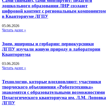
Сами снимают, сами монтируют: педагоги
дошкольного образования ЛНР создают
цифровой контент с региональным компонентом
в Кванториуме ЛГПУ​
05.06.2026
Читать далее »
Змеи, ящерицы и гербарии: первокурсники
ЛГПУ изучали живую природу в лаборатории
Кванториума
03.06.2026
Читать далее »
Технологии, которые вдохновляют: участники
творческого объединения «Робототехника»
знакомятся с образовательными возможностями
Педагогического кванториума им. Л.М. Лоповка
ЛГПУ