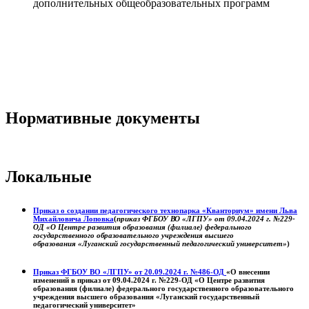
дополнительных общеобразовательных программ
Нормативные документы
Локальные
Приказ о создании педагогического технопарка «Кванториум» имени Льва
Михайловича Лоповка
(
приказ ФГБОУ ВО «ЛГПУ» от 09.04.2024 г. №229-
ОД «О Центре развития образования (филиале) федерального
государственного образовательного учреждения высшего
образования «Луганский государственный педагогический университет»
)
Приказ ФГБОУ ВО «ЛГПУ» от 20.09.2024 г. №486-ОД
«О внесении
изменений в приказ от 09.04.2024 г. №229-ОД «О Центре развития
образования (филиале) федерального государственного образовательного
учреждения высшего образования «Луганский государственный
педагогический университет»