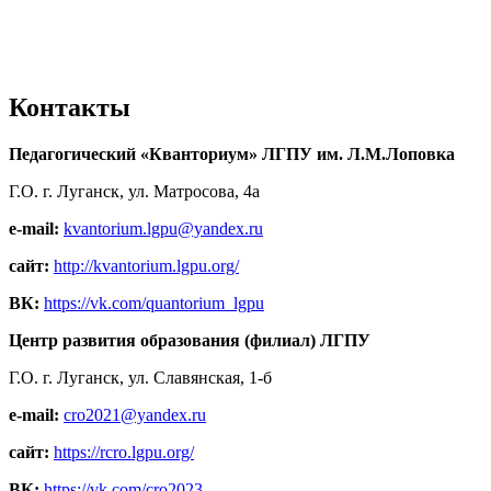
Контакты
Педагогический «Кванториум» ЛГПУ им. Л.М.Лоповка
Г.О. г. Луганск, ул. Матросова, 4а
e-mail:
kvantorium.lgpu@yandex.ru
сайт:
http://kvantorium.lgpu.org/
ВК:
https://vk.com/quantorium_lgpu
Центр развития образования (филиал) ЛГПУ
Г.О. г. Луганск, ул. Славянская, 1-б
e-mail:
cro2021@yandex.ru
сайт:
https://rcro.lgpu.org/
ВК:
https://vk.com/cro2023