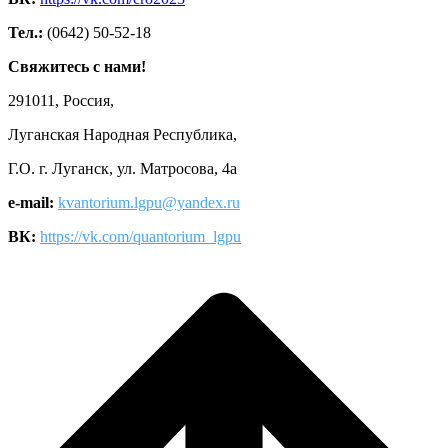
Тел.:
(0642) 50-52-18
Свяжитесь с нами!
291011, Россия,
Луганская Народная Республика,
Г.О. г. Луганск, ул. Матросова, 4а
e-mail:
kvantorium.lgpu@yandex.ru
ВК:
https://vk.com/quantorium_lgpu