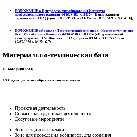
ПОЛОЖЕНИЕ о
Центре развития образования
Института
профессионального развития ФГБОУ ВО «ЛГПУ»
(Центр развития
образования ЛГПУ)
(приказ ФГБОУ ВО «ЛГПУ» от 10.03.2026 г. №154-ОД)
ПОЛОЖЕНИЕ об отделе «Педагогический технопарк «Кванториум» имени
Льва Михайловича Лоповка»
ФГБОУ ВО «ЛГПУ
» («Педагогический
кванториум им. Л.М. Лоповка ЛГПУ»)
(приказ ФГБОУ ВО «ЛГПУ» от
10.03.2026 г. №154-ОД)
Материально-техническая база
1.7 Коворкинг (Зал)
1.9 Студия для записи образовательного контента
Проектная деятельность
Совместная групповая деятельность
Досуговые мероприяти
Зона студииной съемки
Зона для проведения вебинаров, для создания