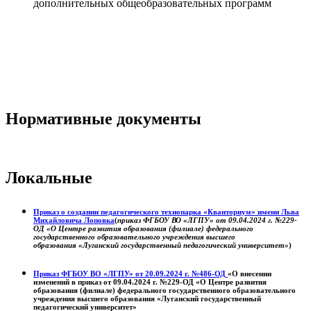
дополнительных общеобразовательных программ
Нормативные документы
Локальные
Приказ о создании педагогического технопарка «Кванториум» имени Льва
Михайловича Лоповка
(
приказ ФГБОУ ВО «ЛГПУ» от 09.04.2024 г. №229-
ОД «О Центре развития образования (филиале) федерального
государственного образовательного учреждения высшего
образования «Луганский государственный педагогический университет»
)
Приказ ФГБОУ ВО «ЛГПУ» от 20.09.2024 г. №486-ОД
«О внесении
изменений в приказ от 09.04.2024 г. №229-ОД «О Центре развития
образования (филиале) федерального государственного образовательного
учреждения высшего образования «Луганский государственный
педагогический университет»