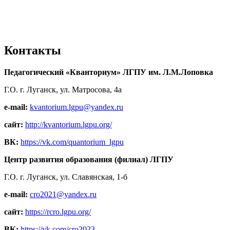
Контакты
Педагогический «Кванториум» ЛГПУ им. Л.М.Лоповка
Г.О. г. Луганск, ул. Матросова, 4а
e-mail:
kvantorium.lgpu@yandex.ru
сайт:
http://kvantorium.lgpu.org/
ВК:
https://vk.com/quantorium_lgpu
Центр развития образования (филиал) ЛГПУ
Г.О. г. Луганск, ул. Славянская, 1-б
e-mail:
cro2021@yandex.ru
сайт:
https://rcro.lgpu.org/
ВК:
https://vk.com/cro2023