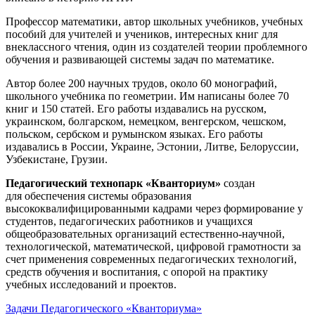
Профессор математики, автор школьных учебников, учебных
пособий для учителей и учеников, интересных книг для
внеклассного чтения, один из создателей теории проблемного
обучения и развивающей системы задач по математике.
Автор более 200 научных трудов, около 60 монографий,
школьного учебника по геометрии. Им написаны более 70
книг и 150 статей. Его работы издавались на русском,
украинском, болгарском, немецком, венгерском, чешском,
польском, сербском и румынском языках. Его работы
издавались в России, Украине, Эстонии, Литве, Белоруссии,
Узбекистане, Грузии.
Педагогический технопарк «Кванториум»
создан
для
обеспечения системы образования
высококвалифицированными кадрами через формирование у
студентов, педагогических работников и учащихся
общеобразовательных организаций естественно-научной,
технологической, математической, цифровой грамотности за
счет применения современных педагогических технологий,
средств обучения и воспитания, с опорой на практику
учебных исследований и проектов.
Задачи Педагогического «Кванториума»