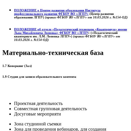
ПОЛОЖЕНИЕ о
Центре развития образования
Института
профессионального развития ФГБОУ ВО «ЛГПУ»
(Центр развития
образования ЛГПУ)
(приказ ФГБОУ ВО «ЛГПУ» от 10.03.2026 г. №154-ОД)
ПОЛОЖЕНИЕ об отделе «Педагогический технопарк «Кванториум» имени
Льва Михайловича Лоповка»
ФГБОУ ВО «ЛГПУ
» («Педагогический
кванториум им. Л.М. Лоповка ЛГПУ»)
(приказ ФГБОУ ВО «ЛГПУ» от
10.03.2026 г. №154-ОД)
Материально-техническая база
1.7 Коворкинг (Зал)
1.9 Студия для записи образовательного контента
Проектная деятельность
Совместная групповая деятельность
Досуговые мероприяти
Зона студииной съемки
Зона для проведения вебинаров, для создания