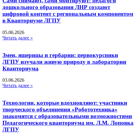
Сами снимают, сами монтируют: педагоги
дошкольного образования ЛНР создают
цифровой контент с региональным компонентом
в Кванториуме ЛГПУ​
05.06.2026
Читать далее »
Змеи, ящерицы и гербарии: первокурсники
ЛГПУ изучали живую природу в лаборатории
Кванториума
03.06.2026
Читать далее »
Технологии, которые вдохновляют: участники
творческого объединения «Робототехника»
знакомятся с образовательными возможностями
Педагогического кванториума им. Л.М. Лоповка
ЛГПУ