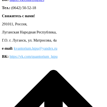
Тел.:
(0642) 50-52-18
Свяжитесь с нами!
291011, Россия,
Луганская Народная Республика,
Г.О. г. Луганск, ул. Матросова, 4а
e-mail:
kvantorium.lgpu@yandex.ru
ВК:
https://vk.com/quantorium_lgpu