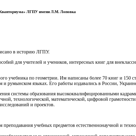
 «Кванториума» ЛГПУ имени Л.М. Лоповка
писано в историю ЛГПУ.
обий для учителей и учеников, интересных книг для внеклассно
ого учебника по геометрии. Им написаны более 70 книг и 150 ст
м и румынском языках. Его работы издавались в России, Украине
ения системы образования высококвалифицированными кадрами 
чной, технологической, математической, цифровой грамотности
х исследований и проектов.
ям преподавания учебных предметов естественнонаучной и техн