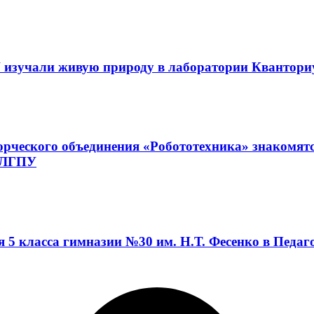
 изучали живую природу в лаборатории Квантор
орческого объединения «Робототехника» знакомят
а ЛГПУ
я 5 класса гимназии №30 им. Н.Т. Фесенко в Педа