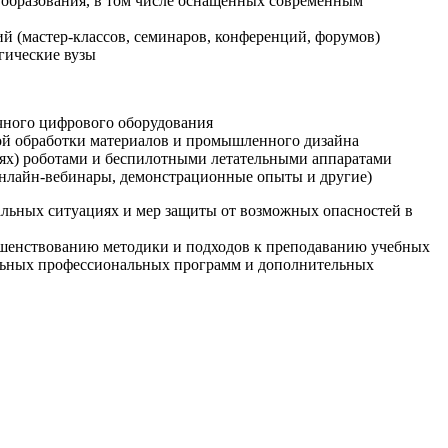
образования, в том числе оснащенных современным
й (мастер-классов, семинаров, конференций, форумов)
гические вузы
очного цифрового оборудования
ой обработки материалов и промышленного дизайна
иях) роботами и беспилотными летательными аппаратами
 онлайн-вебинары, демонстрационные опыты и другие)
альных ситуациях и мер защиты от возможных опасностей в
ршенствованию методики и подходов к преподаванию учебных
ельных профессиональных программ и дополнительных