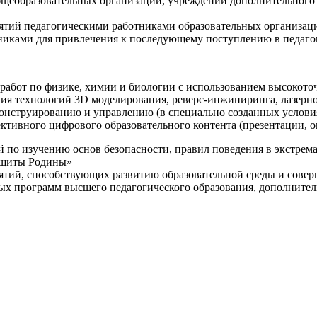
щеобразовательных организаций, учреждений дополнительного 
ятий педагогическими работниками образовательных организаци
никами для привлечения к последующему поступлению в педаго
 работ по физике, химии и биологии с использованием высокот
ния технологий 3D моделирования, реверс-инжиниринга, лазерн
конструированию и управлению (в специально созданных услов
ективного цифрового образовательного контента (презентации,
й по изучению основ безопасности, правил поведения в экстрем
защиты Родины»
иятий, способствующих развитию образовательной среды и сове
ных программ высшего педагогического образования, дополнит