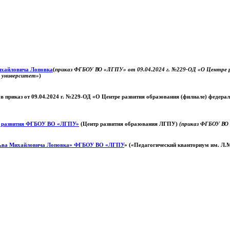
Михайловича Лоповка
(
приказ ФГБОУ ВО «ЛГПУ» от 09.04.2024 г. №229-ОД «О Центре ра
й университет»
)
 в приказ от 09.04.2024 г. №229-ОД «О Центре развития образования (филиале) федер
о развития ФГБОУ ВО «ЛГПУ»
(Центр развития образования ЛГПУ)
(приказ ФГБОУ ВО 
ьва Михайловича Лоповка»
ФГБОУ ВО «ЛГПУ
» («Педагогический кванториум им. Л