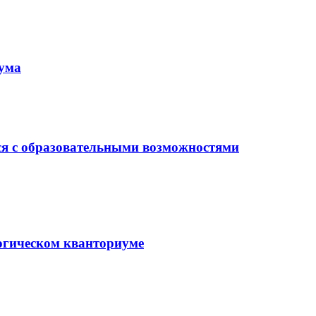
иума
ся с образовательными возможностями
гогическом кванториуме