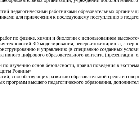
щеобразовательных организаций, учреждений дополнительного 
ятий педагогическими работниками образовательных организаци
никами для привлечения к последующему поступлению в педаго
 работ по физике, химии и биологии с использованием высокот
ния технологий 3D моделирования, реверс-инжиниринга, лазерн
конструированию и управлению (в специально созданных услов
ективного цифрового образовательного контента (презентации,
й по изучению основ безопасности, правил поведения в экстрем
защиты Родины»
иятий, способствующих развитию образовательной среды и сове
ных программ высшего педагогического образования, дополнит