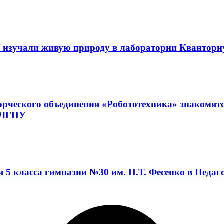
 изучали живую природу в лаборатории Квантор
орческого объединения «Робототехника» знакомят
а ЛГПУ
я 5 класса гимназии №30 им. Н.Т. Фесенко в Педа