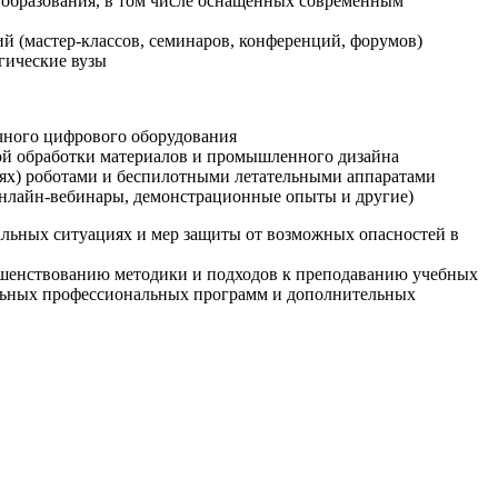
образования, в том числе оснащенных современным
й (мастер-классов, семинаров, конференций, форумов)
гические вузы
очного цифрового оборудования
ой обработки материалов и промышленного дизайна
иях) роботами и беспилотными летательными аппаратами
 онлайн-вебинары, демонстрационные опыты и другие)
альных ситуациях и мер защиты от возможных опасностей в
ршенствованию методики и подходов к преподаванию учебных
ельных профессиональных программ и дополнительных