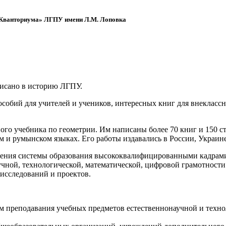
 «Кванториума» ЛГПУ имени Л.М. Лоповка
писано в историю ЛГПУ.
обий для учителей и учеников, интересных книг для внеклассно
ого учебника по геометрии. Им написаны более 70 книг и 150 ст
м и румынском языках. Его работы издавались в России, Украине
ения системы образования высококвалифицированными кадрами 
чной, технологической, математической, цифровой грамотности
х исследований и проектов.
ям преподавания учебных предметов естественнонаучной и техн