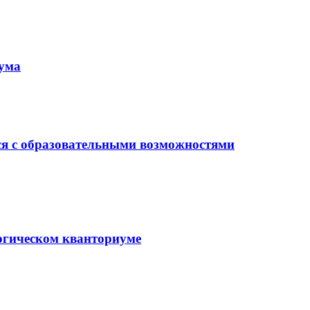
иума
ся с образовательными возможностями
гогическом кванториуме