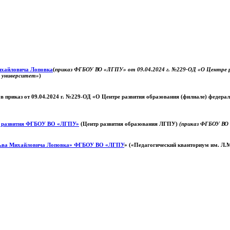
Михайловича Лоповка
(
приказ ФГБОУ ВО «ЛГПУ» от 09.04.2024 г. №229-ОД «О Центре ра
й университет»
)
 в приказ от 09.04.2024 г. №229-ОД «О Центре развития образования (филиале) федер
о развития ФГБОУ ВО «ЛГПУ»
(Центр развития образования ЛГПУ)
(приказ ФГБОУ ВО 
ьва Михайловича Лоповка»
ФГБОУ ВО «ЛГПУ
» («Педагогический кванториум им. Л