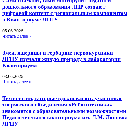
Сами снимают, сами монтируют: педагоги
дошкольного образования ЛНР создают
цифровой контент с региональным компонентом
в Кванториуме ЛГПУ​
05.06.2026
Читать далее »
Змеи, ящерицы и гербарии: первокурсники
ЛГПУ изучали живую природу в лаборатории
Кванториума
03.06.2026
Читать далее »
Технологии, которые вдохновляют: участники
творческого объединения «Робототехника»
знакомятся с образовательными возможностями
Педагогического кванториума им. Л.М. Лоповка
ЛГПУ