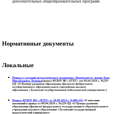
дополнительных общеобразовательных программ
Нормативные документы
Локальные
Приказ о создании педагогического технопарка «Кванториум» имени Льва
Михайловича Лоповка
(
приказ ФГБОУ ВО «ЛГПУ» от 09.04.2024 г. №229-
ОД «О Центре развития образования (филиале) федерального
государственного образовательного учреждения высшего
образования «Луганский государственный педагогический университет»
)
Приказ ФГБОУ ВО «ЛГПУ» от 20.09.2024 г. №486-ОД
«О внесении
изменений в приказ от 09.04.2024 г. №229-ОД «О Центре развития
образования (филиале) федерального государственного образовательного
учреждения высшего образования «Луганский государственный
педагогический университет»