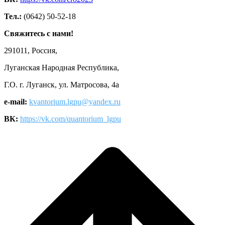
Тел.:
(0642) 50-52-18
Свяжитесь с нами!
291011, Россия,
Луганская Народная Республика,
Г.О. г. Луганск, ул. Матросова, 4а
e-mail:
kvantorium.lgpu@yandex.ru
ВК:
https://vk.com/quantorium_lgpu