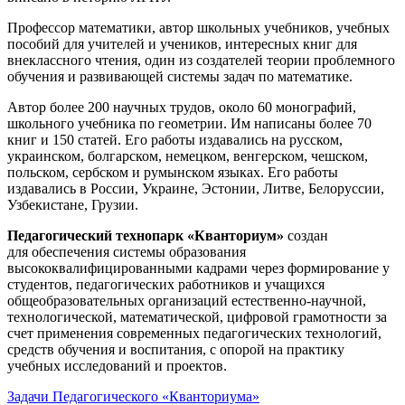
Профессор математики, автор школьных учебников, учебных
пособий для учителей и учеников, интересных книг для
внеклассного чтения, один из создателей теории проблемного
обучения и развивающей системы задач по математике.
Автор более 200 научных трудов, около 60 монографий,
школьного учебника по геометрии. Им написаны более 70
книг и 150 статей. Его работы издавались на русском,
украинском, болгарском, немецком, венгерском, чешском,
польском, сербском и румынском языках. Его работы
издавались в России, Украине, Эстонии, Литве, Белоруссии,
Узбекистане, Грузии.
Педагогический технопарк «Кванториум»
создан
для
обеспечения системы образования
высококвалифицированными кадрами через формирование у
студентов, педагогических работников и учащихся
общеобразовательных организаций естественно-научной,
технологической, математической, цифровой грамотности за
счет применения современных педагогических технологий,
средств обучения и воспитания, с опорой на практику
учебных исследований и проектов.
Задачи Педагогического «Кванториума»