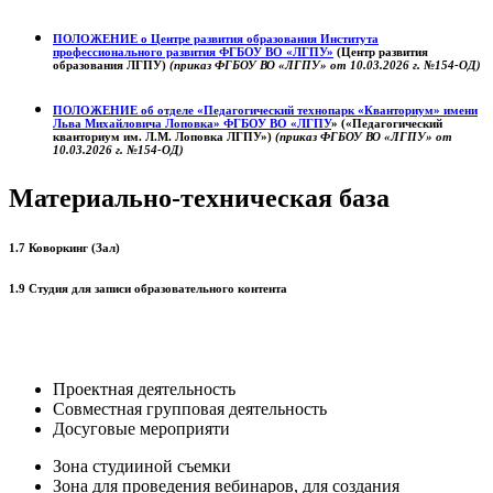
ПОЛОЖЕНИЕ о
Центре развития образования
Института
профессионального развития ФГБОУ ВО «ЛГПУ»
(Центр развития
образования ЛГПУ)
(приказ ФГБОУ ВО «ЛГПУ» от 10.03.2026 г. №154-ОД)
ПОЛОЖЕНИЕ об отделе «Педагогический технопарк «Кванториум» имени
Льва Михайловича Лоповка»
ФГБОУ ВО «ЛГПУ
» («Педагогический
кванториум им. Л.М. Лоповка ЛГПУ»)
(приказ ФГБОУ ВО «ЛГПУ» от
10.03.2026 г. №154-ОД)
Материально-техническая база
1.7 Коворкинг (Зал)
1.9 Студия для записи образовательного контента
Проектная деятельность
Совместная групповая деятельность
Досуговые мероприяти
Зона студииной съемки
Зона для проведения вебинаров, для создания