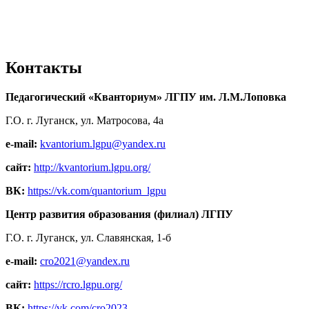
Контакты
Педагогический «Кванториум» ЛГПУ им. Л.М.Лоповка
Г.О. г. Луганск, ул. Матросова, 4а
e-mail:
kvantorium.lgpu@yandex.ru
сайт:
http://kvantorium.lgpu.org/
ВК:
https://vk.com/quantorium_lgpu
Центр развития образования (филиал) ЛГПУ
Г.О. г. Луганск, ул. Славянская, 1-б
e-mail:
cro2021@yandex.ru
сайт:
https://rcro.lgpu.org/
ВК:
https://vk.com/cro2023