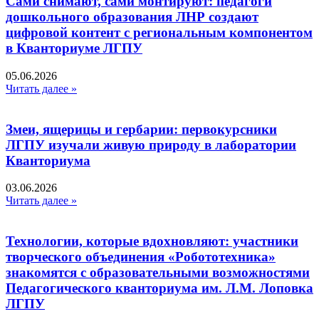
Сами снимают, сами монтируют: педагоги
дошкольного образования ЛНР создают
цифровой контент с региональным компонентом
в Кванториуме ЛГПУ​
05.06.2026
Читать далее »
Змеи, ящерицы и гербарии: первокурсники
ЛГПУ изучали живую природу в лаборатории
Кванториума
03.06.2026
Читать далее »
Технологии, которые вдохновляют: участники
творческого объединения «Робототехника»
знакомятся с образовательными возможностями
Педагогического кванториума им. Л.М. Лоповка
ЛГПУ