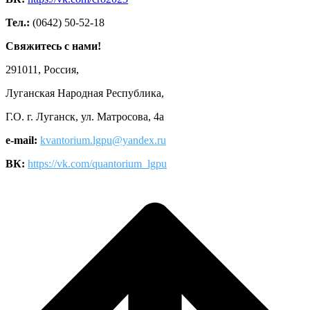
Тел.:
(0642) 50-52-18
Свяжитесь с нами!
291011, Россия,
Луганская Народная Республика,
Г.О. г. Луганск, ул. Матросова, 4а
e-mail:
kvantorium.lgpu@yandex.ru
ВК:
https://vk.com/quantorium_lgpu