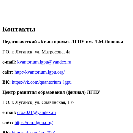
Контакты
Педагогический «Кванториум» ЛГПУ им. Л.М.Лоповка
Г.О. г. Луганск, ул. Матросова, 4а
e-mail:
kvantorium.lgpu@yandex.ru
сайт:
http://kvantorium.lgpu.org/
ВК:
https://vk.com/quantorium_lgpu
Центр развития образования (филиал) ЛГПУ
Г.О. г. Луганск, ул. Славянская, 1-б
e-mail:
cro2021@yandex.ru
сайт:
https://rcro.lgpu.org/
ВК:
https://vk.com/cro2023