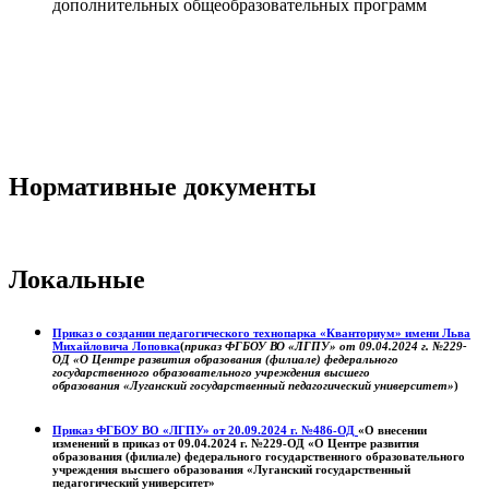
дополнительных общеобразовательных программ
Нормативные документы
Локальные
Приказ о создании педагогического технопарка «Кванториум» имени Льва
Михайловича Лоповка
(
приказ ФГБОУ ВО «ЛГПУ» от 09.04.2024 г. №229-
ОД «О Центре развития образования (филиале) федерального
государственного образовательного учреждения высшего
образования «Луганский государственный педагогический университет»
)
Приказ ФГБОУ ВО «ЛГПУ» от 20.09.2024 г. №486-ОД
«О внесении
изменений в приказ от 09.04.2024 г. №229-ОД «О Центре развития
образования (филиале) федерального государственного образовательного
учреждения высшего образования «Луганский государственный
педагогический университет»