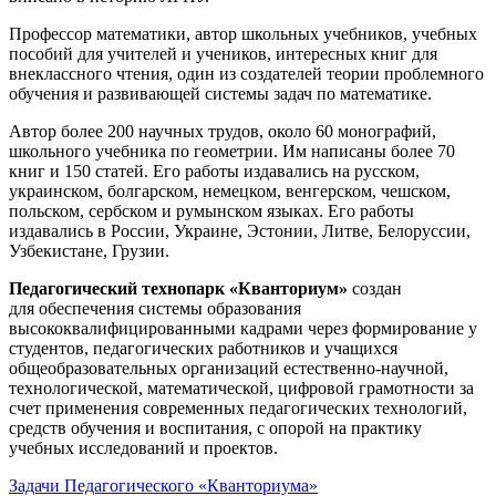
Профессор математики, автор школьных учебников, учебных
пособий для учителей и учеников, интересных книг для
внеклассного чтения, один из создателей теории проблемного
обучения и развивающей системы задач по математике.
Автор более 200 научных трудов, около 60 монографий,
школьного учебника по геометрии. Им написаны более 70
книг и 150 статей. Его работы издавались на русском,
украинском, болгарском, немецком, венгерском, чешском,
польском, сербском и румынском языках. Его работы
издавались в России, Украине, Эстонии, Литве, Белоруссии,
Узбекистане, Грузии.
Педагогический технопарк «Кванториум»
создан
для
обеспечения системы образования
высококвалифицированными кадрами через формирование у
студентов, педагогических работников и учащихся
общеобразовательных организаций естественно-научной,
технологической, математической, цифровой грамотности за
счет применения современных педагогических технологий,
средств обучения и воспитания, с опорой на практику
учебных исследований и проектов.
Задачи Педагогического «Кванториума»