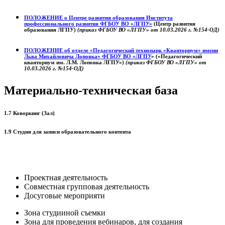
ПОЛОЖЕНИЕ о
Центре развития образования
Института
профессионального развития ФГБОУ ВО «ЛГПУ»
(Центр развития
образования ЛГПУ)
(приказ ФГБОУ ВО «ЛГПУ» от 10.03.2026 г. №154-ОД)
ПОЛОЖЕНИЕ об отделе «Педагогический технопарк «Кванториум» имени
Льва Михайловича Лоповка»
ФГБОУ ВО «ЛГПУ
» («Педагогический
кванториум им. Л.М. Лоповка ЛГПУ»)
(приказ ФГБОУ ВО «ЛГПУ» от
10.03.2026 г. №154-ОД)
Материально-техническая база
1.7 Коворкинг (Зал)
1.9 Студия для записи образовательного контента
Проектная деятельность
Совместная групповая деятельность
Досуговые мероприяти
Зона студииной съемки
Зона для проведения вебинаров, для создания