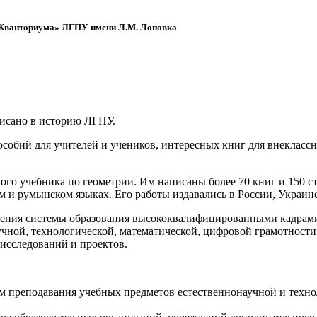
 «Кванториума» ЛГПУ имени Л.М. Лоповка
писано в историю ЛГПУ.
обий для учителей и учеников, интересных книг для внеклассно
ого учебника по геометрии. Им написаны более 70 книг и 150 ст
м и румынском языках. Его работы издавались в России, Украине
ения системы образования высококвалифицированными кадрами 
чной, технологической, математической, цифровой грамотности
х исследований и проектов.
ям преподавания учебных предметов естественнонаучной и техн