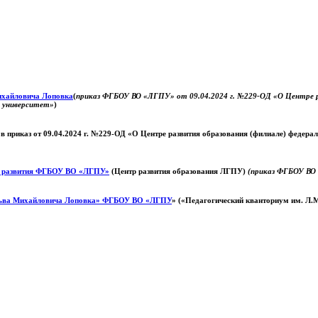
Михайловича Лоповка
(
приказ ФГБОУ ВО «ЛГПУ» от 09.04.2024 г. №229-ОД «О Центре ра
й университет»
)
 в приказ от 09.04.2024 г. №229-ОД «О Центре развития образования (филиале) федер
о развития ФГБОУ ВО «ЛГПУ»
(Центр развития образования ЛГПУ)
(приказ ФГБОУ ВО 
ьва Михайловича Лоповка»
ФГБОУ ВО «ЛГПУ
» («Педагогический кванториум им. Л