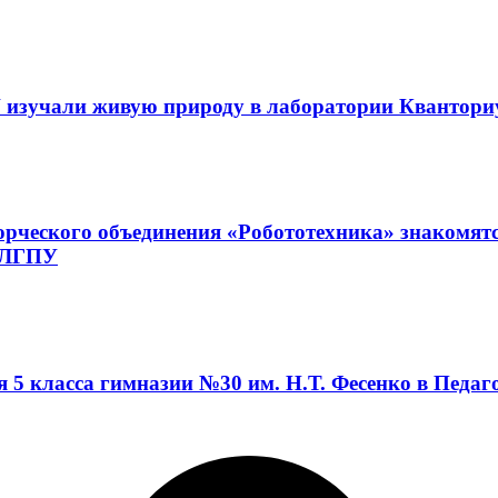
 изучали живую природу в лаборатории Квантор
орческого объединения «Робототехника» знакомят
а ЛГПУ
я 5 класса гимназии №30 им. Н.Т. Фесенко в Педа