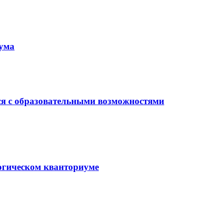
иума
ся с образовательными возможностями
гогическом кванториуме