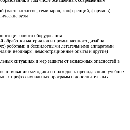
образования, в том числе оснащенных современным
й (мастер-классов, семинаров, конференций, форумов)
гические вузы
очного цифрового оборудования
ой обработки материалов и промышленного дизайна
иях) роботами и беспилотными летательными аппаратами
 онлайн-вебинары, демонстрационные опыты и другие)
альных ситуациях и мер защиты от возможных опасностей в
ршенствованию методики и подходов к преподаванию учебных
ельных профессиональных программ и дополнительных