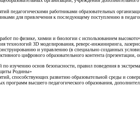
щеобразовательных организаций, учреждений дополнительного 
ятий педагогическими работниками образовательных организаци
никами для привлечения к последующему поступлению в педаго
 работ по физике, химии и биологии с использованием высокот
ния технологий 3D моделирования, реверс-инжиниринга, лазерн
конструированию и управлению (в специально созданных услов
ективного цифрового образовательного контента (презентации,
й по изучению основ безопасности, правил поведения в экстрем
защиты Родины»
иятий, способствующих развитию образовательной среды и сове
ных программ высшего педагогического образования, дополнит