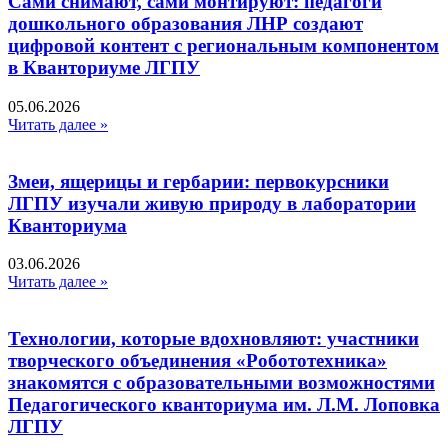
Сами снимают, сами монтируют: педагоги
дошкольного образования ЛНР создают
цифровой контент с региональным компонентом
в Кванториуме ЛГПУ​
05.06.2026
Читать далее »
Змеи, ящерицы и гербарии: первокурсники
ЛГПУ изучали живую природу в лаборатории
Кванториума
03.06.2026
Читать далее »
Технологии, которые вдохновляют: участники
творческого объединения «Робототехника»
знакомятся с образовательными возможностями
Педагогического кванториума им. Л.М. Лоповка
ЛГПУ