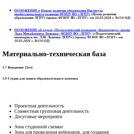
ПОЛОЖЕНИЕ о
Центре развития образования
Института
профессионального развития ФГБОУ ВО «ЛГПУ»
(Центр развития
образования ЛГПУ)
(приказ ФГБОУ ВО «ЛГПУ» от 10.03.2026 г. №154-ОД)
ПОЛОЖЕНИЕ об отделе «Педагогический технопарк «Кванториум» имени
Льва Михайловича Лоповка»
ФГБОУ ВО «ЛГПУ
» («Педагогический
кванториум им. Л.М. Лоповка ЛГПУ»)
(приказ ФГБОУ ВО «ЛГПУ» от
10.03.2026 г. №154-ОД)
Материально-техническая база
1.7 Коворкинг (Зал)
1.9 Студия для записи образовательного контента
Проектная деятельность
Совместная групповая деятельность
Досуговые мероприяти
Зона студииной съемки
Зона для проведения вебинаров, для создания