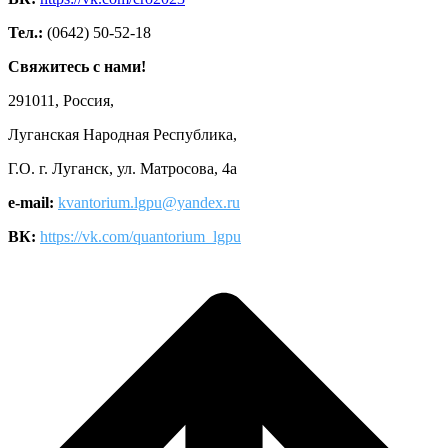
Тел.:
(0642) 50-52-18
Свяжитесь с нами!
291011, Россия,
Луганская Народная Республика,
Г.О. г. Луганск, ул. Матросова, 4а
e-mail:
kvantorium.lgpu@yandex.ru
ВК:
https://vk.com/quantorium_lgpu