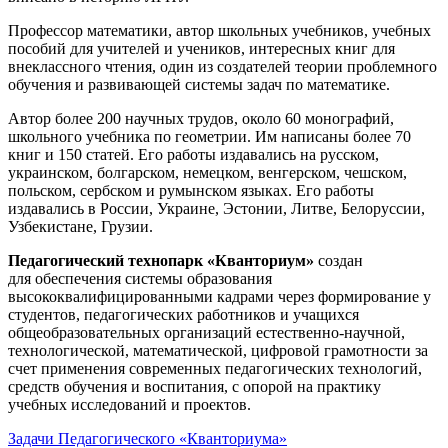
Профессор математики, автор школьных учебников, учебных
пособий для учителей и учеников, интересных книг для
внеклассного чтения, один из создателей теории проблемного
обучения и развивающей системы задач по математике.
Автор более 200 научных трудов, около 60 монографий,
школьного учебника по геометрии. Им написаны более 70
книг и 150 статей. Его работы издавались на русском,
украинском, болгарском, немецком, венгерском, чешском,
польском, сербском и румынском языках. Его работы
издавались в России, Украине, Эстонии, Литве, Белоруссии,
Узбекистане, Грузии.
Педагогический технопарк «Кванториум»
создан
для
обеспечения системы образования
высококвалифицированными кадрами через формирование у
студентов, педагогических работников и учащихся
общеобразовательных организаций естественно-научной,
технологической, математической, цифровой грамотности за
счет применения современных педагогических технологий,
средств обучения и воспитания, с опорой на практику
учебных исследований и проектов.
Задачи Педагогического «Кванториума»