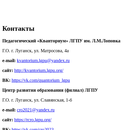
Контакты
Педагогический «Кванториум» ЛГПУ им. Л.М.Лоповка
Г.О. г. Луганск, ул. Матросова, 4а
e-mail:
kvantorium.lgpu@yandex.ru
сайт:
http://kvantorium.lgpu.org/
ВК:
https://vk.com/quantorium_lgpu
Центр развития образования (филиал) ЛГПУ
Г.О. г. Луганск, ул. Славянская, 1-б
e-mail:
cro2021@yandex.ru
сайт:
https://rcro.lgpu.org/
ВК:
https://vk.com/cro2023