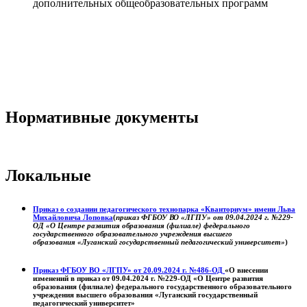
дополнительных общеобразовательных программ
Нормативные документы
Локальные
Приказ о создании педагогического технопарка «Кванториум» имени Льва
Михайловича Лоповка
(
приказ ФГБОУ ВО «ЛГПУ» от 09.04.2024 г. №229-
ОД «О Центре развития образования (филиале) федерального
государственного образовательного учреждения высшего
образования «Луганский государственный педагогический университет»
)
Приказ ФГБОУ ВО «ЛГПУ» от 20.09.2024 г. №486-ОД
«О внесении
изменений в приказ от 09.04.2024 г. №229-ОД «О Центре развития
образования (филиале) федерального государственного образовательного
учреждения высшего образования «Луганский государственный
педагогический университет»