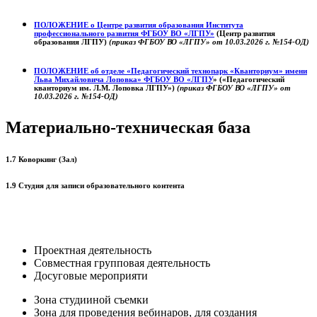
ПОЛОЖЕНИЕ о
Центре развития образования
Института
профессионального развития ФГБОУ ВО «ЛГПУ»
(Центр развития
образования ЛГПУ)
(приказ ФГБОУ ВО «ЛГПУ» от 10.03.2026 г. №154-ОД)
ПОЛОЖЕНИЕ об отделе «Педагогический технопарк «Кванториум» имени
Льва Михайловича Лоповка»
ФГБОУ ВО «ЛГПУ
» («Педагогический
кванториум им. Л.М. Лоповка ЛГПУ»)
(приказ ФГБОУ ВО «ЛГПУ» от
10.03.2026 г. №154-ОД)
Материально-техническая база
1.7 Коворкинг (Зал)
1.9 Студия для записи образовательного контента
Проектная деятельность
Совместная групповая деятельность
Досуговые мероприяти
Зона студииной съемки
Зона для проведения вебинаров, для создания