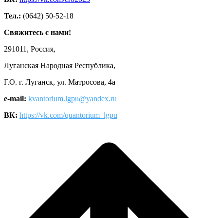
Тел.:
(0642) 50-52-18
Свяжитесь с нами!
291011, Россия,
Луганская Народная Республика,
Г.О. г. Луганск, ул. Матросова, 4а
e-mail:
kvantorium.lgpu@yandex.ru
ВК:
https://vk.com/quantorium_lgpu