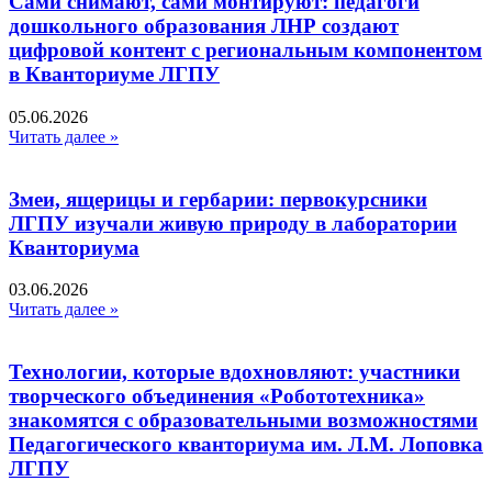
Сами снимают, сами монтируют: педагоги
дошкольного образования ЛНР создают
цифровой контент с региональным компонентом
в Кванториуме ЛГПУ​
05.06.2026
Читать далее »
Змеи, ящерицы и гербарии: первокурсники
ЛГПУ изучали живую природу в лаборатории
Кванториума
03.06.2026
Читать далее »
Технологии, которые вдохновляют: участники
творческого объединения «Робототехника»
знакомятся с образовательными возможностями
Педагогического кванториума им. Л.М. Лоповка
ЛГПУ