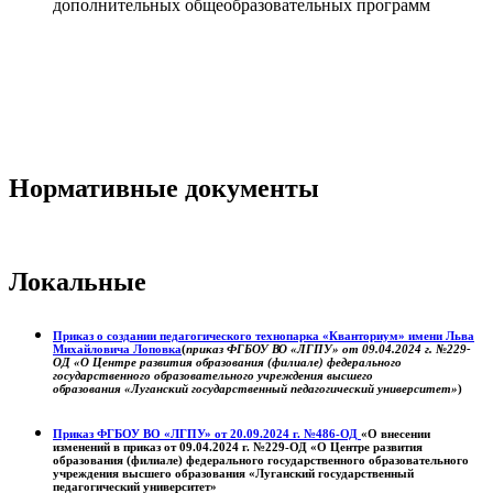
дополнительных общеобразовательных программ
Нормативные документы
Локальные
Приказ о создании педагогического технопарка «Кванториум» имени Льва
Михайловича Лоповка
(
приказ ФГБОУ ВО «ЛГПУ» от 09.04.2024 г. №229-
ОД «О Центре развития образования (филиале) федерального
государственного образовательного учреждения высшего
образования «Луганский государственный педагогический университет»
)
Приказ ФГБОУ ВО «ЛГПУ» от 20.09.2024 г. №486-ОД
«О внесении
изменений в приказ от 09.04.2024 г. №229-ОД «О Центре развития
образования (филиале) федерального государственного образовательного
учреждения высшего образования «Луганский государственный
педагогический университет»