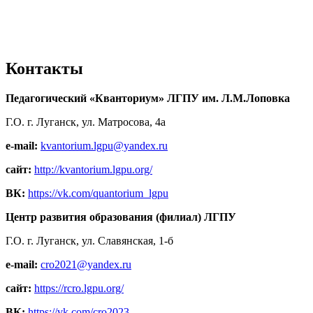
Контакты
Педагогический «Кванториум» ЛГПУ им. Л.М.Лоповка
Г.О. г. Луганск, ул. Матросова, 4а
e-mail:
kvantorium.lgpu@yandex.ru
сайт:
http://kvantorium.lgpu.org/
ВК:
https://vk.com/quantorium_lgpu
Центр развития образования (филиал) ЛГПУ
Г.О. г. Луганск, ул. Славянская, 1-б
e-mail:
cro2021@yandex.ru
сайт:
https://rcro.lgpu.org/
ВК:
https://vk.com/cro2023