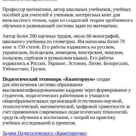
Профессор математики, автор школьных учебников, учебных
пособий для учителей и учеников, интересных книг для
внеклассного чтения, один из создателей теории проблемного
обучения и развивающей системы задач по математике.
Автор более 200 научных трудов, около 60 монографий,
школьного учебника по геометрии. Им написаны более 70
книг и 150 статей. Его работы издавались на русском,
украинском, болгарском, немецком, венгерском, чешском,
польском, сербском и румынском языках. Его работы
издавались в России, Украине, Эстонии, Литве, Белоруссии,
Узбекистане, Грузии.
Педагогический технопарк «Кванториум»
создан
для
обеспечения системы образования
высококвалифицированными кадрами через формирование у
студентов, педагогических работников и учащихся
общеобразовательных организаций естественно-научной,
технологической, математической, цифровой грамотности за
счет применения современных педагогических технологий,
средств обучения и воспитания, с опорой на практику
учебных исследований и проектов.
Задачи Педагогического «Кванториума»